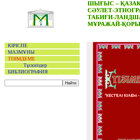
ШЫҒЫС – ҚАЗА
СӘУЛЕТ-ЭТНОГ
ТАБИҒИ-ЛАНД
МҰРАЖАЙ-ҚОР
КІРІСПЕ
МАЗМҰНЫ
ТІЗІМДЕМЕ
Тұскиіздер
БИБЛИОГРАФИЯ