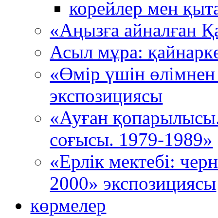
корейлер мен қыт
«Аңызға айналған Қ
Асыл мұра: қайнарк
«Өмір үшін өлімнен
экспозициясы
«Ауған қопарылысы
соғысы. 1979-1989»
«Ерлік мектебі: че
2000» экспозициясы
көрмелер