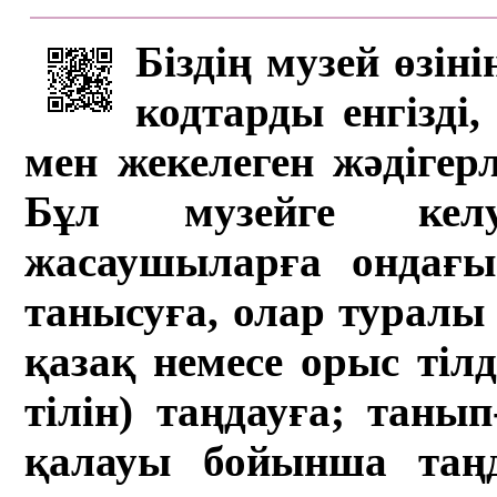
Біздің музей өзін
кодтарды енгізді,
мен жекелеген жәдігер
Бұл музейге кел
жасаушыларға ондағы 
танысуға, олар туралы 
қазақ немесе орыс тіл
тілін) таңдауға; танып-
қалауы бойынша таң