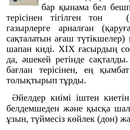
бар қынама бел бешп
терісінен тігілген тон (
газырлерге арналған (қару
сақталатын ағаш түтікшелер)
шапан киді. ХIХ ғасырдың со
да, әшекей ретінде сақталд
бағлан терісінен, ең қымбат
толықтырып тұрды.
Әйелдер киімі іштен киетін
белдемшеден және қысқа шал
ұзын, түймесіз көйлек (дон) ж