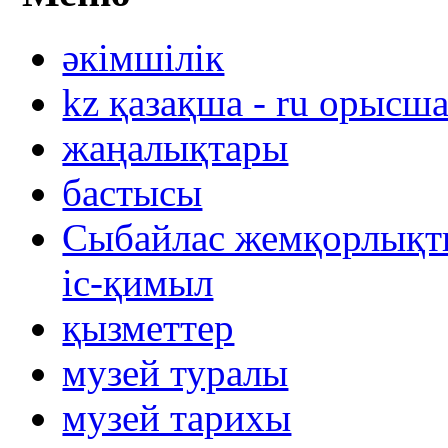
әкімшілік
kz қазақша - ru орысш
жаңалықтары
бастысы
Сыбайлас жемқорлықты
іс-қимыл
қызметтер
музей туралы
музей тарихы