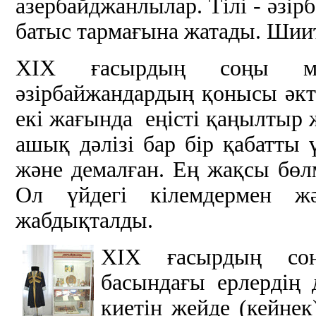
азербайджанлылар. Тілі - әзірб
батыс тармағына жатады. Шиит
ХIХ ғасырдың соңы м
әзірбайжандардың қонысы әкт
екі жағында еңісті қаңылты
ашық дәлізі бар бір қабатты 
және демалған. Ең жақсы бөл
Ол үйдегі кілемдермен ж
жабдықталды.
ХIХ ғасырдың с
басындағы ерлердің 
киетін жейде (кейнек