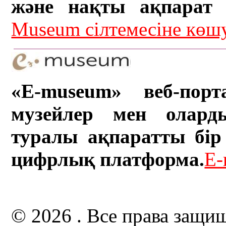
және нақты ақпарат а
Museum сілтемесіне кө
«E-museum» веб-порт
музейлер мен олард
туралы ақпаратты бір 
цифрлық платформа.
E-
© 2026 . Все права защи