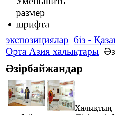
экспозициялар
біз - Қаз
Орта Азия халықтары
Әз
Әзірбайжандар
Халықт