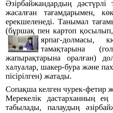
Әзірбайжандардың дәстүрлі т
жасалған тағамдарымен, к
ерекшеленеді. Танымал тағамы
(бұршақ пен картоп қосылып,
ярпаг-долмасы, к
тамақтарына (г
жапырақтарына оралған) до
халуалар, шакер-бура және пах
пісірілген) жатады.
Сопақша келген чурек-фетир жә
Мерекелік дастарханның ең
табылады, палаудың әзірбай