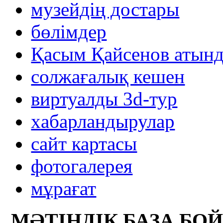
музейдің достары
бөлімдер
Қасым Қайсенов атынд
солжағалық кешен
виртуалды 3d-тур
xабарландырулар
сайт картасы
фотогалерея
мұрағат
МӘТІНДІК БАЗА БО