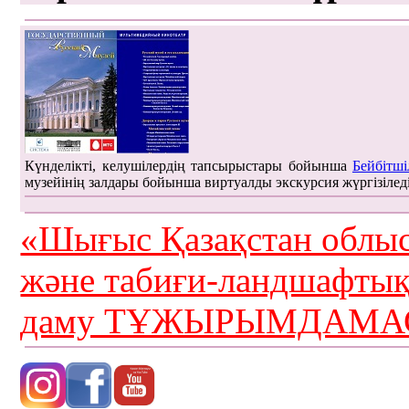
Күнделікті, келушілердің тапсырыстары бойынша
Бейбітші
музейінің залдары бойынша виртуалды экскурсия жүргізілед
«Шығыс Қазақстан облыс
және табиғи-ландшафты
даму ТҰЖЫРЫМДАМАС