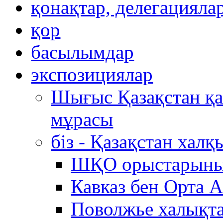
қонақтар, делегацияла
қор
басылымдар
экспозициялар
Шығыс Қазақстан қ
мұрасы
біз - Қазақстан хал
ШҚО орыстарыны
Кавказ бен Орта 
Поволжье халықта