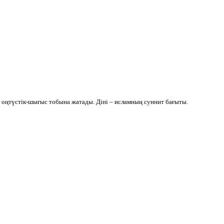
ң оңтүстік-шығыс тобына жатады. Діні – исламның суннит бағыты.