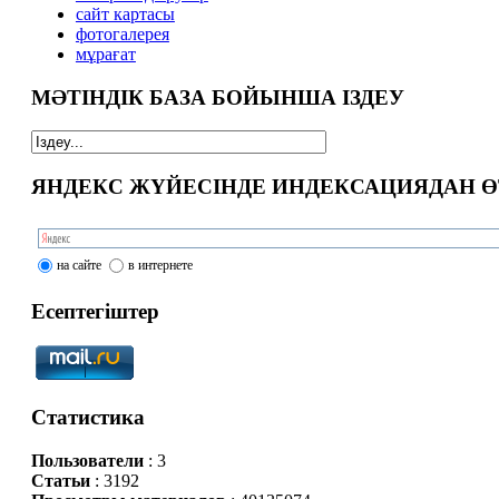
сайт картасы
фотогалерея
мұрағат
МӘТІНДІК БАЗА БОЙЫНША ІЗДЕУ
ЯНДЕКС ЖҮЙЕСІНДЕ ИНДЕКСАЦИЯДАН Ө
на сайте
в интернете
Есептегіштер
Статистика
Пользователи
: 3
Статьи
: 3192