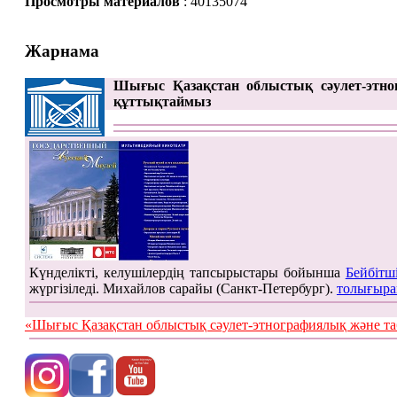
Просмотры материалов
: 40135074
Жарнама
Шығыс Қазақстан облыстық сәулет-этно
құттықтаймыз
Күнделікті, келушілердің тапсырыстары бойынша
Бейбітш
жүргізіледі. Михайлов сарайы (Санкт-Петербург).
толығыра
«Шығыс Қазақстан облыстық сәулет-этнографиялық жән