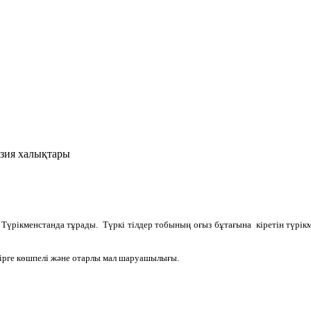
зия халықтары
Түрікменстанда тұрады. Түркі тілдер тобының оғыз бұтағына кіретін түрікмен 
бірге көшпелі және отарлы мал шаруашылығы.