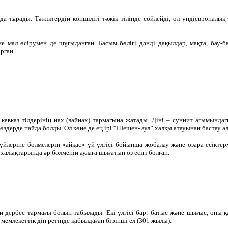
да тұрады. Тәжіктердің көпшілігі тәжік тілінде сөйлейді, ол үндіевропалық
не мал өсірумен де шұғыданған. Басым бөлігі дәнді дақылдар, мақта, бау-
рған.
, кавказ тілдерінің нах (вайнах) тармағына жатады. Діні – суннит ағымынд
дерде пайда болды. Ол көне де ең ірі “Шешен- аул” халқы атауынан бастау а
леріне бөлмелерін «айқас» үй үлгісі бойынша жобалау және өзара есіктер
халықтарында әр бөлменің аулаға шығатын өз есігі болған.
дің дербес тармағы болып табылады. Екі үлгісі бар: батыс және шығыс, оны
емлекеттік дін ретінде қабылдаған бірінші ел (301 жылы).