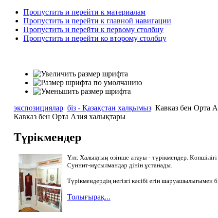
Пропустить и перейти к материалам
Пропустить и перейти к главной навигации
Пропустить и перейти к первому столбцу
Пропустить и перейти ко второму столбцу
экспозициялар
біз - Қазақстан халқымыз
Кавказ бен Орта А
Кавказ бен Орта Азия халықтары
Түрікмендер
Ұлт. Халықтың өзінше атауы - түрікмендер. Көпшілігі 
Суннит-мұсылмандар дінін ұстанады.
Түрікмендердің негізгі кәсібі егін шаруашылығымен 
Толығырақ...