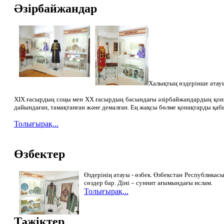
Әзірбайжандар
Халықтың өздерінше атауы 
ХIХ ғасырдың соңы мен ХХ ғасырдың басындағы әзірбайжандардың қоныс
дайындаған, тамақтанған және демалған. Ең жақсы бөлме қонақтарды қабы
Толығырақ...
Өзбектер
Өздерінің атауы - өзбек. Өзбекстан Республикасы
сөздер бар. Діні – суннит ағымындағы ислам.
Толығырақ...
Тәжіктер