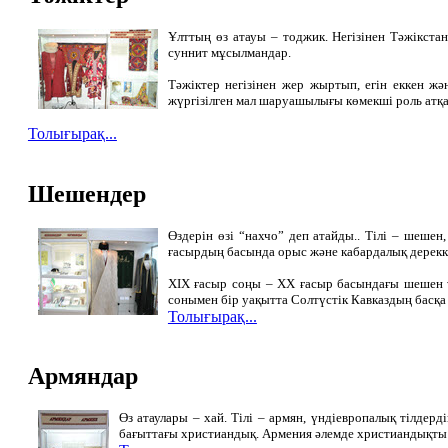
Ұлттың өз атауы – тоджик. Негізінен Тәжікстан
суннит мұсылмандар.
Тәжіктер негізінен жер жыртып, егін еккен жә
жүргізілген мал шаруашылығы көмекші роль атқа
Толығырақ...
Шешендер
Өздерін өзі “нахчо” деп атайды.. Тілі – шешен
ғасырдың басында орыс және кабардалық дереккөз
ХІХ ғасыр соңы – ХХ ғасыр басындағы шешен үй
сонымен бір уақытта Солтүстік Кавказдың басқа 
Толығырақ...
Армяндар
Өз атаулары – хай. Тілі – армян, үндіевропалық тілдер
бағыттағы христиандық. Армения әлемде христиандықты м