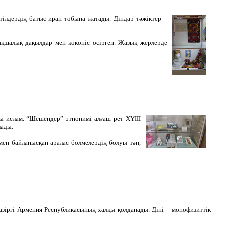
 тілдердің батыс-иран тобына жатады. Діндар тәжіктер –
бақшалық дақылдар мен көкөніс өсірген. Жазық жерлерде
ағы ислам. “Шешендер” этнонимі алғаш рет ХҮІІІ
лады.
мен байланысқан аралас бөлмелердің болуы тән,
 қазіргі Армения Республикасының халқы қолданады. Діні – монофизиттік