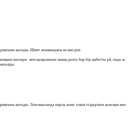
 тармағына жатады. Шиит ағымындағы ислам діні.
нқыш шатыры мен қалқаланған ашық дәлізі бар бір қабатты үй, онда ас
дықталды.
 тармағына жатады. Лексикасында парсы және тәжік тілдерінен ауысқан көп