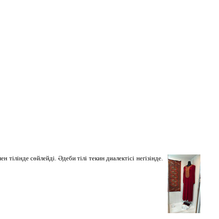
тілінде сөйлейді. Әдеби тілі текин диалектісі негізінде.