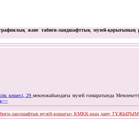
графиялық және табиғи-ландшафттық музей-қорығының 
ілік көшесі, 29
мекенжайындағы музей ғимаратында Мемлекетт
қ>>
е табиғи-ландшафтық музей-қорығы» КМҚК-ның даму ТҰЖЫР