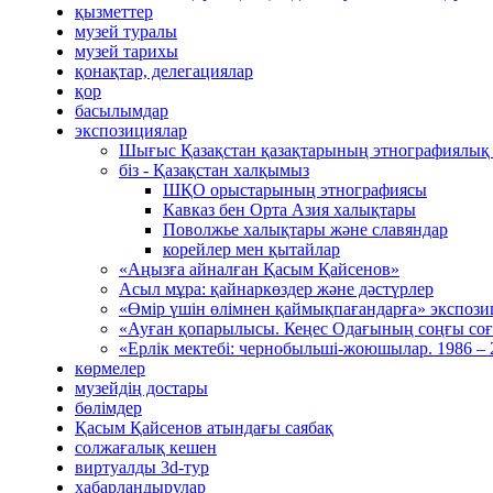
қызметтер
музей туралы
музей тарихы
қонақтар, делегациялар
қор
басылымдар
экспозициялар
Шығыс Қазақстан қазақтарының этнографиялық
біз - Қазақстан халқымыз
ШҚО орыстарының этнографиясы
Кавказ бен Орта Азия халықтары
Поволжье халықтары және славяндар
корейлер мен қытайлар
«Аңызға айналған Қасым Қайсенов»
Асыл мұра: қайнаркөздер және дәстүрлер
«Өмір үшін өлімнен қаймықпағандарға» экспоз
«Ауған қопарылысы. Кеңес Одағының соңғы соғ
«Ерлік мектебі: чернобыльші-жоюшылар. 1986 –
көрмелер
музейдің достары
бөлімдер
Қасым Қайсенов атындағы саябақ
солжағалық кешен
виртуалды 3d-тур
xабарландырулар