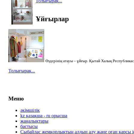
Толығырақ...
Ұйғырлар
Өздерінің атауы – ұйғыр. Қытай Халық Республикас
Толығырақ...
Меню
әкімшілік
kz қазақша - ru орысша
жаңалықтары
бастысы
Сыбайлас жемқорлықтың алдын алу және оған қарсы 