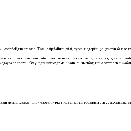
- азербайджанлылар. Тілі - әзірбайжан тілі, түркі тілдерінің оңтүстік-батыс
ы әктастан салынған төбесі жазық немесе екі жағында еңісті қаңылтыр жабы
лдауға арналған. Ол үйдегі кілемдермен және ең қымбат, жаңа заттармен жаб
ның негізгі халқы. Тілі - өзбек, түркі тілдері алтай тобының оңтүстік-шығыс