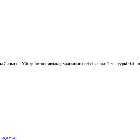
ы Синьцзян-Ұйғыр Автономиялық ауданының негізгі халқы. Тілі – түркі тіліні
іс-қимыл