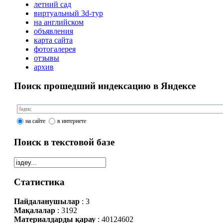
летний сад
виртуальный 3d-тур
на английском
объявления
карта сайта
фотогалерея
отзывы
архив
Поиск прошедший индексацию в Яндексе
на сайте
в интернете
Поиск в текстовой базе
Статистика
Пайдаланушылар
: 3
Мақалалар
: 3192
Материалдарды қарау
: 40124602