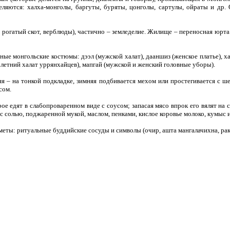
еляются: халха-монголы, баргуты, буряты, цонголы, сартулы, ойраты и др.
о рогатый скот, верблюды), частично – земледелие. Жилище – переносная юрт
е монгольские костюмы: дээл (мужской халат), дааншиз (женское платье), хан
 летний халат уррянхайцев), мапгай (мужской и женский головные уборы).
 – на тонкой подкладке, зимняя подбивается мехом или простегивается с шерс
сом.
рое едят в слабопроваренном виде с соусом; запасая мясо впрок его вялят на
а с солью, поджаренной мукой, маслом, пенками, кислое коровье молоко, кумыс 
ты: ритуальные буддийские сосуды и символы (очир, ашта мангалачихна, рако