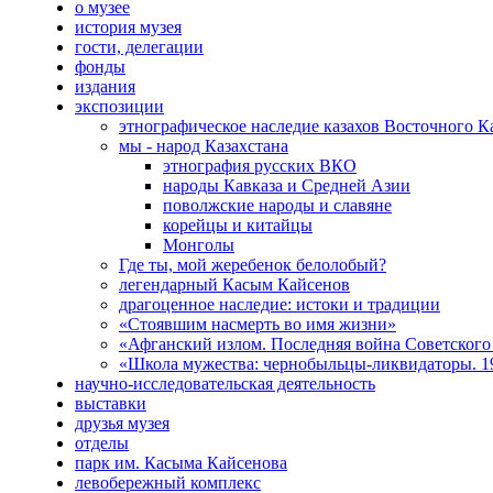
о музее
история музея
гости, делегации
фонды
издания
экспозиции
этнографическое наследие казахов Восточного К
мы - народ Казахстана
этнография русских ВКО
народы Кавказа и Средней Азии
поволжские народы и славяне
корейцы и китайцы
Монголы
Где ты, мой жеребенок белолобый?
легендарный Касым Кайсенов
драгоценное наследие: истоки и традиции
«Стоявшим насмерть во имя жизни»
«Афганский излом. Последняя война Советского
«Школа мужества: чернобыльцы-ликвидаторы. 19
научно-исследовательская деятельность
выставки
друзья музея
отделы
парк им. Касыма Кайсенова
левобережный комплекс