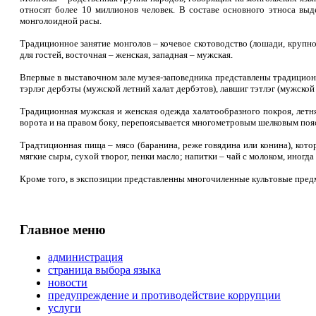
относят более 10 миллионов человек. В составе основного этноса выд
монголоидной расы.
Традиционное занятие монголов – кочевое скотоводство (лошади, крупн
для гостей, восточная – женская, западная – мужская.
Впервые в выставочном зале музея-заповедника представлены традиционны
тэрлэг дербэты (мужской летний халат дербэтов), лавшиг тэтлэг (мужской
Традиционная мужская и женская одежда халатообразного покроя, летняя
ворота и на правом боку, перепоясывается многометровым шелковым поя
Традтиционная пища – мясо (баранина, реже говядина или конина), кото
мягкие сыры, сухой творог, пенки масло; напитки – чай с молоком, иногд
Кроме того, в экспозиции представленны многочиленные культовые предме
Главное меню
администрация
страница выбора языка
новости
предупреждение и противодействие коррупции
услуги