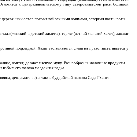
 Относятся к центральноазиатскому типу североазиатской расы большой
а: деревянный остов покрыт войлочными кошмами, северная часть юрты –
тааз (женский и детский жилеты), тэрлэг (летний женский халат), лавшиг
тяной подкладкой. Халат застегивается слева на право, застегивается у
 солнце, коптят, делают мясную муку. Разнообразны молочные продукты –
из кобыльего молока молдочная водка.
вина, дева,амитаюс), а также буддийский колокол Сада Гханта.