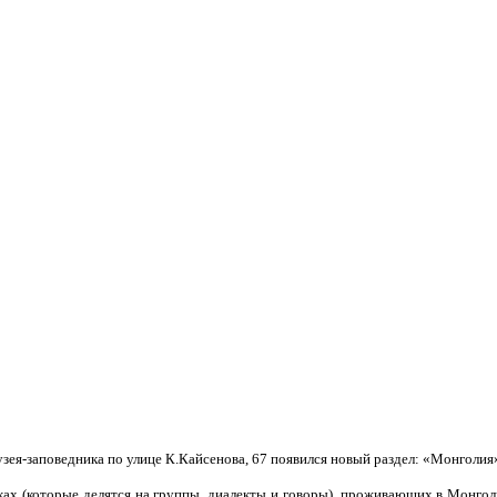
музея-заповедника по улице К.Кайсенова, 67 появился новый раздел: «Монголия
ах (которые делятся на группы, диалекты и говоры), проживающих в Монгол