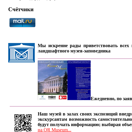
Счётчики
Мы искренне рады приветствовать всех п
ландшафтного музея-заповедника
Ежедневно, по заяв
Наш музей в залах своих экспозиций внедр
экскурсантам возможность самостоятельно
будут получать информацию; выбирая объе
на QR Museum...