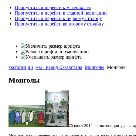
Пропустить и перейти к материалам
Пропустить и перейти к главной навигации
Пропустить и перейти к первому столбцу
Пропустить и перейти ко второму столбцу
экспозиции
мы - народ Казахстана
Монголы
Монголы
Монголы
25 июня 2014 г. в экспозиции здания 
Монголы – родственная группа народов, говорящих на монгольских язык