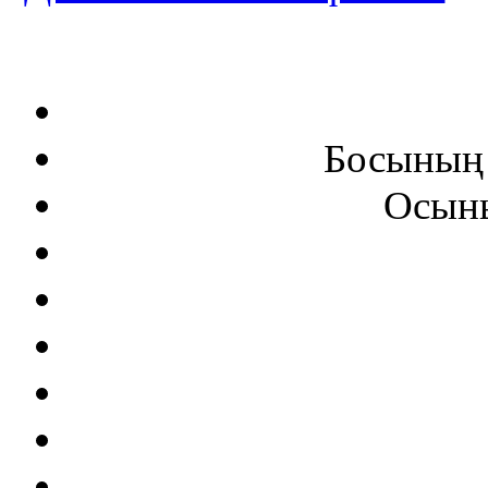
Босының 
Осын