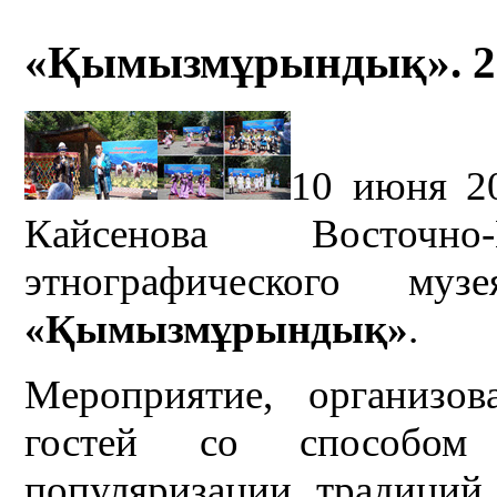
«Қымызмұрындық». 2
10 июня 20
Кайсенова Восточно-К
этнографического муз
«Қымызмұрындық»
.
Мероприятие, организо
гостей со способом
популяризации традиций