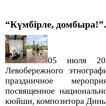
“Күмбірле, домбыра!”.
05 июля 20
Левобережного этнографи
праздничное мероп
посвященное националь
кюйши, композитора Дины