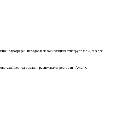
афии и этнографии народов и малочисленных этногрупп ВКО, галерея.
оветский период в здании располагался ресторан «Алтай».