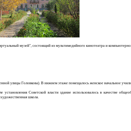
туальный музей", состоящий из мультимедийного кинотеатра и компьютерного
енной улицы Головкова). В нижнем этаже помещалось женское начальное учили
ле установления Советской власти здание использовалось в качестве обще
 художественная школа.