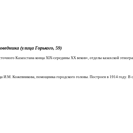
оведника (улица Горького, 59)
точного Казахстана конца XIX-середины ХХ веков», отделы казахской этногр
а И.М. Кожевникова, помощника городского головы. Построен в 1914 году. В с