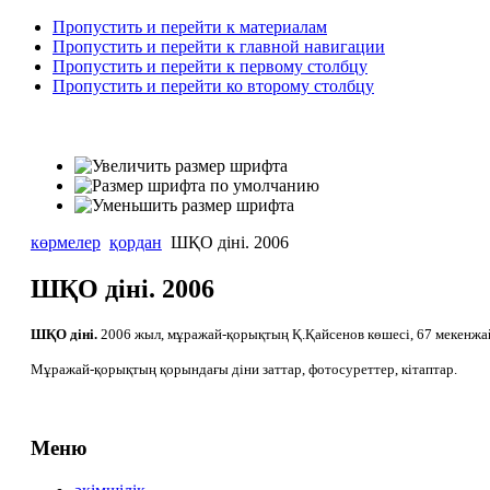
Пропустить и перейти к материалам
Пропустить и перейти к главной навигации
Пропустить и перейти к первому столбцу
Пропустить и перейти ко второму столбцу
көрмелер
қордан
ШҚО діні. 2006
ШҚО діні. 2006
ШҚО діні.
2006 жыл, мұражай-қорықтың Қ.Қайсенов көшесі, 67 мекенж
Мұражай-қорықтың қорындағы діни заттар, фотосуреттер, кітаптар.
Меню