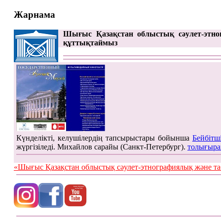
Жарнама
Шығыс Қазақстан облыстық сәулет-этно
құттықтаймыз
Күнделікті, келушілердің тапсырыстары бойынша
Бейбітш
жүргізіледі. Михайлов сарайы (Санкт-Петербург).
толығыра
«Шығыс Қазақстан облыстық сәулет-этнографиялық жән