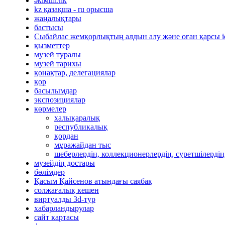
әкімшілік
kz қазақша - ru орысша
жаңалықтары
бастысы
Сыбайлас жемқорлықтың алдын алу және оған қарсы 
қызметтер
музей туралы
музей тарихы
қонақтар, делегациялар
қор
басылымдар
экспозициялар
көрмелер
халықаралық
республикалық
қордан
мұражайдан тыс
шеберлердің, коллекционерлердің, суретшілердің
музейдің достары
бөлімдер
Қасым Қайсенов атындағы саябақ
солжағалық кешен
виртуалды 3d-тур
xабарландырулар
сайт картасы