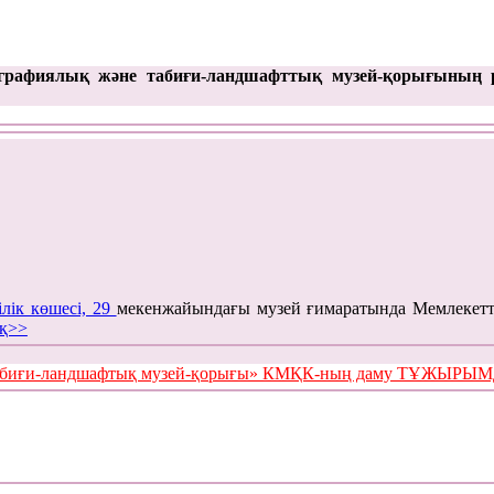
графиялық және табиғи-ландшафттық музей-қорығының 
ілік көшесі, 29
мекенжайындағы музей ғимаратында Мемлекетт
қ>>
е табиғи-ландшафтық музей-қорығы» КМҚК-ның даму ТҰЖЫР