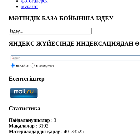
фотогалерея
мұрағат
МӘТІНДІК БАЗА БОЙЫНША ІЗДЕУ
ЯНДЕКС ЖҮЙЕСІНДЕ ИНДЕКСАЦИЯДАН Ө
на сайте
в интернете
Есептегіштер
Статистика
Пайдаланушылар
: 3
Мақалалар
: 3192
Материалдарды қарау
: 40133525