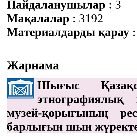
Пайдаланушылар
: 3
Мақалалар
: 3192
Материалдарды қарау
:
Жарнама
Шығыс Қазақс
этнографиялық 
музей-қорығының рес
барлығын шын жүрект