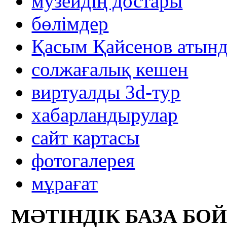
музейдің достары
бөлімдер
Қасым Қайсенов атынд
солжағалық кешен
виртуалды 3d-тур
xабарландырулар
сайт картасы
фотогалерея
мұрағат
МӘТІНДІК БАЗА БО