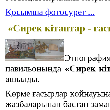
Қосымша фотосурет ...
«
С
ирек кітаптар
- ға
Этнографи
павильонында
«
С
ирек кі
ашылды.
Көрме ғасырлар қойнауына
жазбаларынан бастап зама