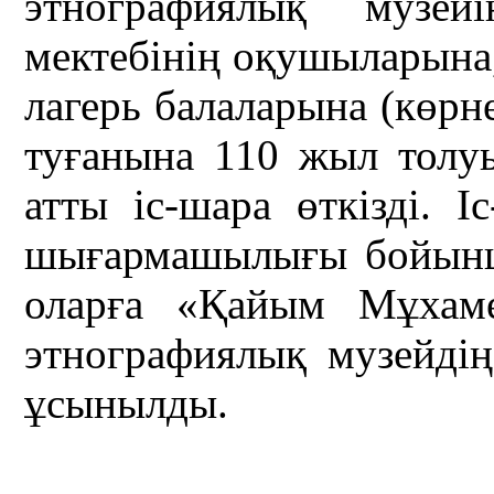
этнографиялық музей
мектебінің оқушыларына
лагерь балаларына (көр
туғанына 110 жыл толу
атты іс-шара өткізді.
шығармашылығы бойынш
оларға «Қайым Мұхам
этнографиялық музейді
ұсынылды.