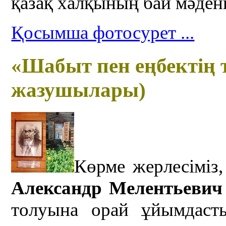
қазақ халқының бай мәдени
Қосымша фотосурет ...
«Шабыт пен еңбектің 
жазушылары)
Көрме жерлесіміз,
Александр Мелентьевич
толуына орай ұйымдаст