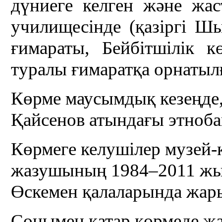
дүниеге келген және ж
училищесінде (қазіргі Ш
ғимараты, Бейбітшілік к
туралы ғимаратқа орнатылғ
Көрме маусымдық кезеңде,
Қайсенов атындағы этноба
Көрмеге келушілер музей-
жазушының 1984–2011 жыл
Өскемен қалаларында жар
Сонымен қатар көрмеде ж