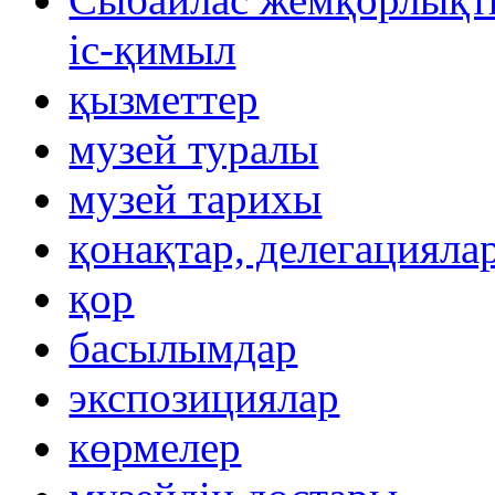
іс-қимыл
қызметтер
музей туралы
музей тарихы
қонақтар, делегацияла
қор
басылымдар
экспозициялар
көрмелер