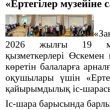
«Ертегілер музейіне с
«За
2026 жылғы 19 мамы
қызметкерлері Өскемен
көретін балаларға арн
оқушылары үшін «Ертег
қайырымдылық іс-шарасы
Іс-шара барысында барлы