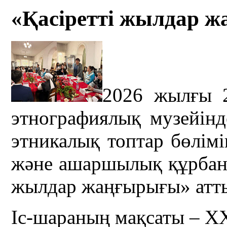
«Қасіретті жылдар ж
2026 жылғы 
этнографиялық музейін
этникалық топтар бөлім
және ашаршылық құрбанда
жылдар жаңғырығы» атты 
Іс-шараның мақсаты – Х