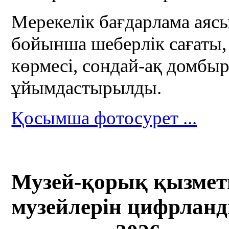
Мерекелік бағдарлама аяс
бойынша шеберлік сағаты,
көрмесі, сондай-ақ домбы
ұйымдастырылды.
Қосымша фотосурет ...
Музей-қорық қызмет
музейлерін цифрлан