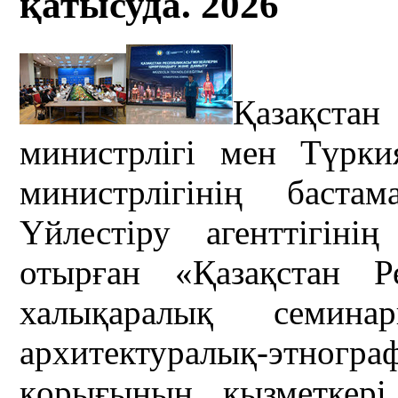
қатысуда. 2026
Қазақстан
министрлігі мен Түрк
министрлігінің баст
Үйлестіру агенттігін
отырған «Қазақстан Р
халықаралық семин
архитектуралық-этногр
қорығының қызметкер