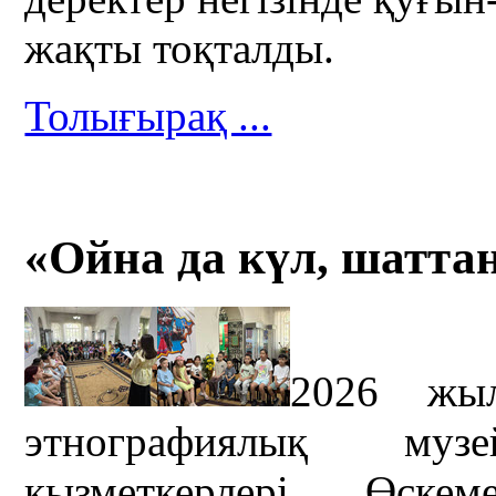
жақты тоқталды.
Толығырақ ...
«Ойна да күл, шаттан
2026 жы
этнографиялық музе
қызметкерлері Өск