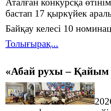
Аталған конкурсқа өтін
бастап 17 қыркүйек аралы
Байқау келесі 10 номина
Толығырақ...
«Абай рухы – Қайым 
20