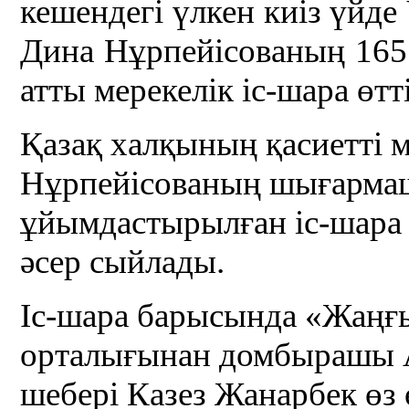
кешендегі үлкен киіз үйд
Дина Нұрпейісованың 165
атты мерекелік іс-шара өтті
Қазақ халқының қасиетті
Нұрпейісованың шығарма
ұйымдастырылған іс-шара қ
әсер сыйлады.
Іс-шара барысында «Жаңғ
орталығынан домбырашы 
шебері Казез Жанарбек өз 