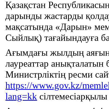
Қазақстан Республикасын
дарынды жастарды қолда
мақсатында «Дарын» мемл
Сыйлық) тағайындауға ба
Ағымдағы жылдың аяғын
лауреаттар анықталатын
Министрліктің ресми са
https://www.gov.kz/memlek
lang=kk
сілтемесіарқылы