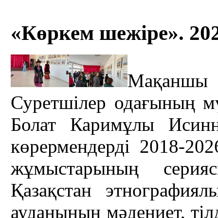
«Көркем шежіре». 20
Мақаншы 
Суретшілер одағының м
Болат Каримұлы Исинн
көрермендерді 2018-20
жұмыстарының серия
Қазақстан этнография
ауданының мәдениет, тіл