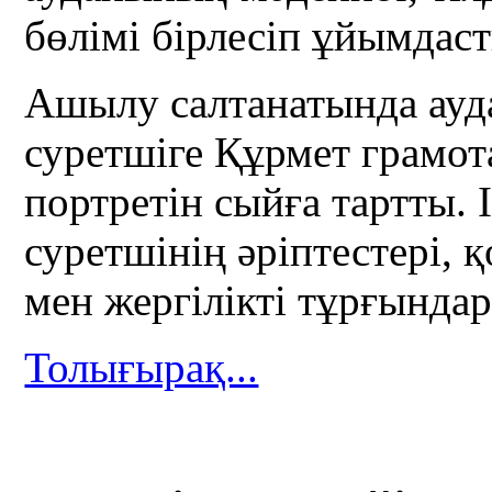
бөлімі бірлесіп ұйымдас
Ашылу салтанатында ауда
суретшіге Құрмет грамот
портретін сыйға тартты. 
суретшінің әріптестері,
мен жергілікті тұрғындар
Толығырақ...