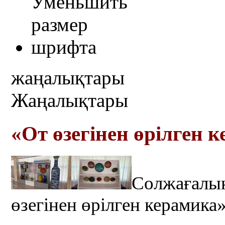
жаңалықтары
Жаңалықтары
«От өзегінен өрілген 
Солжағалық
өзегінен өрілген керамика