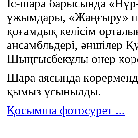
Іс-шара барысында «Нұ
ұжымдары, «Жаңғыру» ш
қоғамдық келісім ортал
ансамбльдері, әншілер 
Шыңғысбекұлы өнер көрс
Шара аясында көрерменд
қымыз ұсынылды.
Қосымша фотосурет ...