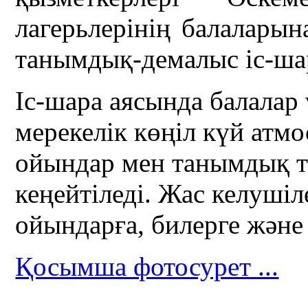
лагерьлерінің балалары
танымдық-демалыс іс-шар
Іс-шара аясында балала
мерекелік көңіл күй атм
ойындар мен танымдық т
кеңейтіледі. Жас келушіл
ойындарға, билерге және
Қосымша фотосурет ...