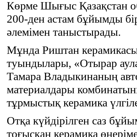
Көрме Шығыс Қазақстан о
200-ден астам бұйымды бір
әлемімен таныстырады.
Мұнда Риштан керамикас
туындылары, «Отырар аула
Тамара Владыкинаның авт
материалдары комбинатын
тұрмыстық керамика үлгіл
Отқа күйдірілген саз бұй
тоғысқан керамика өнерім