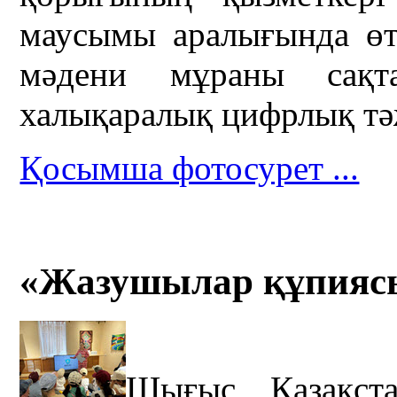
маусымы аралығында өт
мәдени мұраны сақт
халықаралық цифрлық тәж
Қосымша фотосурет ...
«Жазушылар құпиясы
Шығыс Қазақста