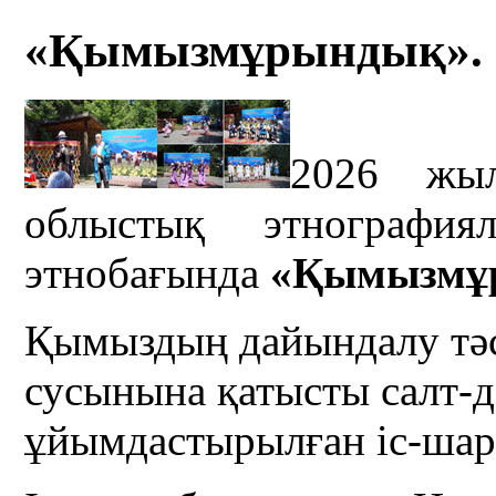
«Қымызмұрындық». 
2026 жы
облыстық этнография
этнобағында
«Қымызмұ
Қымыздың дайындалу тәсі
сусынына қатысты салт-д
ұйымдастырылған іс-шара