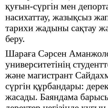
қуғын-сүргін мен депо
насихаттау, жазықсыз жа
тарихи жадыны сақтау жә
беру.
Шараға Сәрсен Аманжол
университетінің студент
және магистрант Сайдах
сүргін құрбандары: дере
жасады. Баяндама барысы
деректер негізінде қуғы