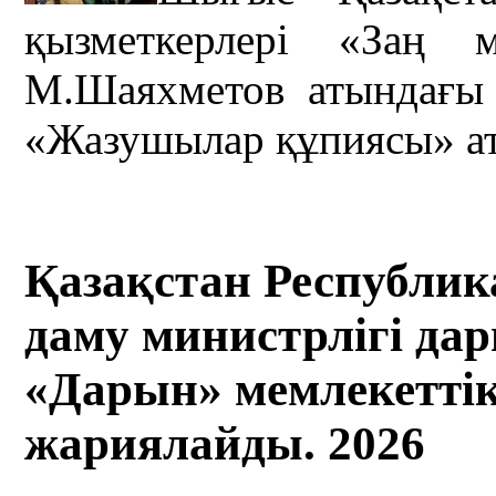
қызметкерлері «Заң 
М.Шаяхметов атындағы
«Жазушылар құпиясы» атт
Қазақстан Республи
даму министрлігі да
«Дарын» мемлекетті
жариялайды. 2026