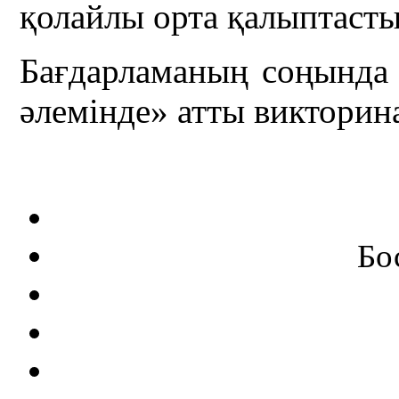
қолайлы орта қалыптасты
Бағдарламаның соңында 
әлемінде» атты виктори
Бо