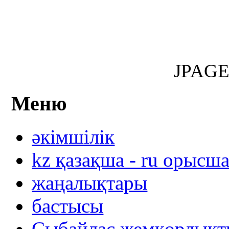
JPAG
Меню
әкімшілік
kz қазақша - ru орысш
жаңалықтары
бастысы
Сыбайлас жемқорлықты