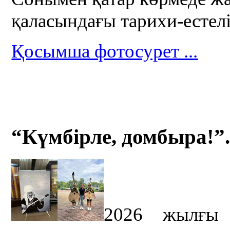
қаласындағы тарихи-естел
Қосымша фотосурет ...
“Күмбірле, домбыра!”.
2026 жылғы 