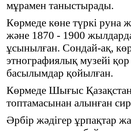
мұрамен таныстырады.
Көрмеде көне түркі руна ж
және 1870 - 1900 жылдард
ұсынылған. Сондай-ақ, к
этнографиялық музейі қор
басылымдар қойылған.
Көрмеде Шығыс Қазақстан
топтамасынан алынған сир
Әрбір жәдігер ұрпақтар жа