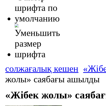
солжағалық кешен
«Жібе
жолы» саябағы ашылды
«Жібек жолы» саяб