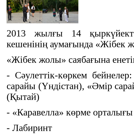
2013 жылғы 14 қыркүйект
кешенінің аумағында «Жібек 
«Жібек жолы» саябағына енеті
- Сәулеттік-көркем бейнелер
сарайы (Үндістан), «Әмір сар
(Қытай)
- «Каравелла» көрме орталығы
- Лабиринт