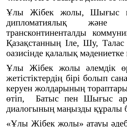
Ұлы Жібек жолы, Шығыс пе
дипломатиялық және м
трансконтиненталды коммун
Қазақстанның Іле, Шу, Талас
оазисінде қалалық мәдениетке 
Ұлы Жібек жолы әлемдік өр
жетістіктердің бірі болып сан
керуен жолдарының тораптары
өтіп, Батыс пен Шығыс ара
диалогының маңызды құралы б
«Ұлы Жібек жолы» атауы әдеб