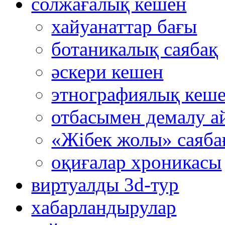
солжағалық кешен
хайуанаттар бағы
ботаникалық саябақ
әскери кешен
этнографиялық кеш
отбасымен демалу а
«Жібек жолы» саяба
оқиғалар хроникасы
виртуалды 3d-тур
xабарландырулар