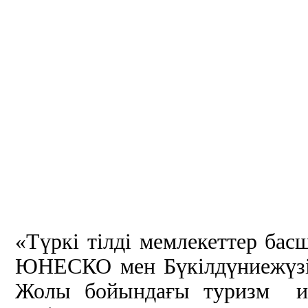
«Түркі тілді мемлекеттер ба
ЮНЕСКО мен Бүкілдүниежүзі
Жолы бойындағы туризм ин