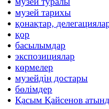
музей туралы
музей тарихы
қонақтар, делегацияла
қор
басылымдар
экспозициялар
көрмелер
музейдің достары
бөлімдер
Қасым Қайсенов атынд