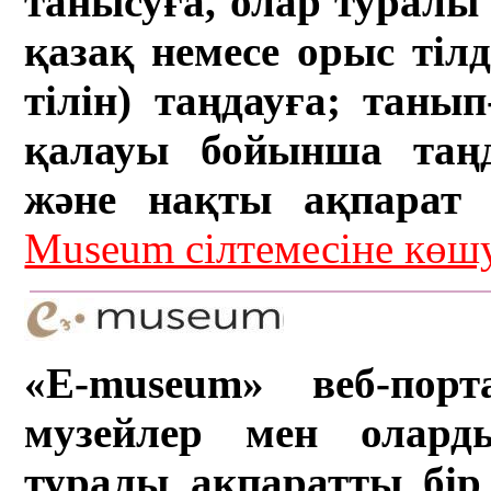
танысуға, олар туралы 
қазақ немесе орыс тіл
тілін) таңдауға; танып-
қалауы бойынша таң
және нақты ақпарат а
Museum сілтемесіне кө
«E-museum» веб-порт
музейлер мен олард
туралы ақпаратты бір 