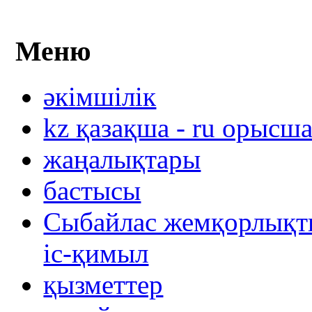
Меню
әкімшілік
kz қазақша - ru орысш
жаңалықтары
бастысы
Сыбайлас жемқорлықты
іс-қимыл
қызметтер