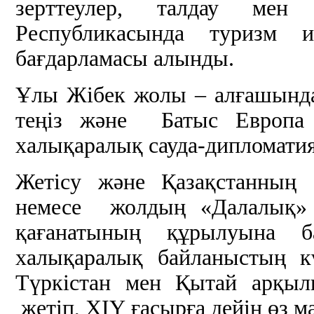
зерттеулер, талдау ме
Республикасында туризм 
бағдарламасы алынды.
Ұлы Жібек жолы – алғашында
теңіз және Батыс Европа е
халықаралық сауда-дипломати
Жетісу және Қазақстанның 
немесе жолдың «Далалық» у
қағанатының құрылуына б
халықаралық байланыстың 
Түркістан мен Қытай арқыл
жетіп, ХІҮ ғасырға дейін өз 