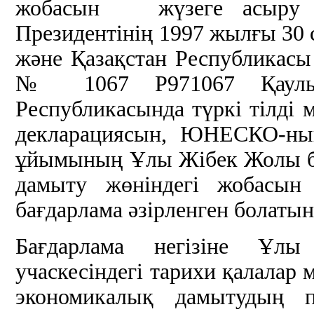
жобасын жүзеге асыру ту
Президентінің 1997 жылғы 30 
және Қазақстан Республикасы
№ 1067 Р971067 Қаулыс
Республикасында түркі тілді
декларациясын, ЮНЕСКО-ның
ұйымының Ұлы Жібек Жолы б
дамыту жөніндегі жобасын 
бағдарлама әзірленген болатын
Бағдарлама негізіне Ұл
учаскесіндегі тарихи қалалар м
экономикалық дамытудың пе