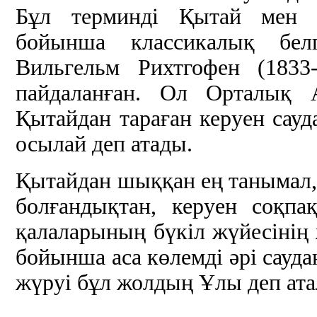
Бұл терминді Қытай мен 
бойынша классикалық белг
Вильгельм Рихтгофен (1833
пайдаланған. Ол Орталық
Қытайдан тараған керуен сау
осылай деп атады.
Қытайдан шыққан ең танымал, 
болғандықтан, керуен соқпа
қалаларының бүкіл жүйесінің
бойынша аса көлемді әрі сауда
жүруі бұл жолдың Ұлы деп ата