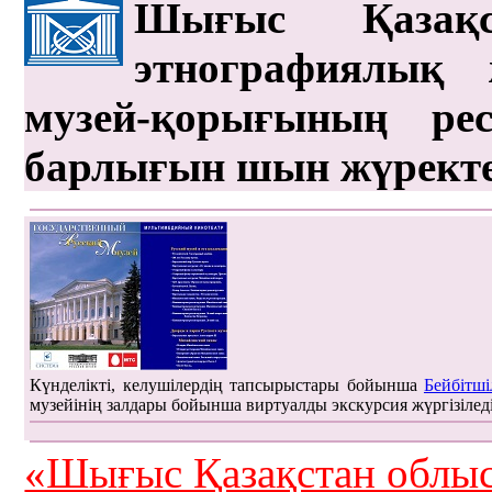
Шығыс Қазақс
этнографиялық 
музей-қорығының рес
барлығын шын жүрект
Күнделікті, келушілердің тапсырыстары бойынша
Бейбітші
музейінің залдары бойынша виртуалды экскурсия жүргізілед
«Шығыс Қазақстан облыс