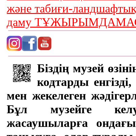
және табиғи-ландшафты
даму ТҰЖЫРЫМДАМАС
Біздің музей өзін
кодтарды енгізді,
мен жекелеген жәдігер
Бұл музейге кел
жасаушыларға ондағы 