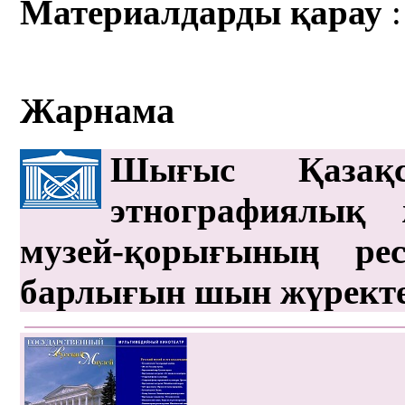
Материалдарды қарау
:
Жарнама
Шығыс Қазақс
этнографиялық 
музей-қорығының рес
барлығын шын жүрект