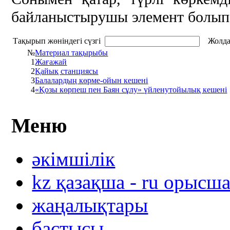
байланыстырушы элемент болып 
Тақырып жөніндегі сүзгі
Жолда
№
Материал тақырыбы
1
Жағажай
2
Қайық станциясы
3
Балалардың көрме-ойын кешені
4
«Қозы көрпеш пен Баян сұлу» үйленутойылық кешені
Меню
әкімшілік
kz қазақша - ru орысш
жаңалықтары
бастысы