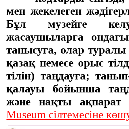
мен жекелеген жәдігер
Бұл музейге кел
жасаушыларға ондағы 
танысуға, олар туралы 
қазақ немесе орыс тіл
тілін) таңдауға; танып-
қалауы бойынша таң
және нақты ақпарат а
Museum сілтемесіне кө