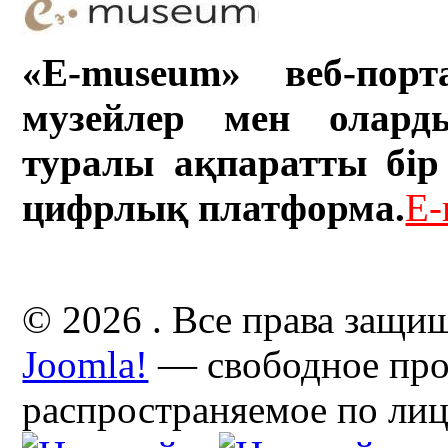
«E-museum» веб-порт
музейлер мен олард
туралы ақпаратты бір 
цифрлық платформа.
E-
© 2026 . Все права защи
Joomla!
— свободное про
распространяемое по ли