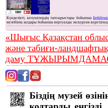
Күнделікті, келушілердің тапсырыстары бойынша
Бейбітші
музейінің залдары бойынша виртуалды экскурсия жүргізілед
«Шығыс Қазақстан облыс
және табиғи-ландшафты
даму ТҰЖЫРЫМДАМАС
Біздің музей өзін
кодтарды енгізді,