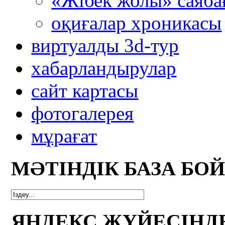
«Жібек жолы» саяба
оқиғалар хроникасы
виртуалды 3d-тур
xабарландырулар
сайт картасы
фотогалерея
мұрағат
МӘТІНДІК БАЗА БО
ЯНДЕКС ЖҮЙЕСІНД