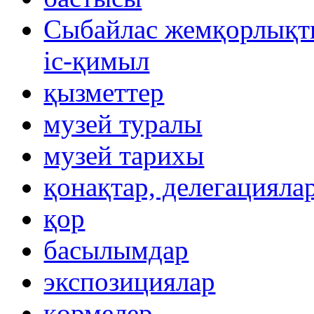
Сыбайлас жемқорлықты
іс-қимыл
қызметтер
музей туралы
музей тарихы
қонақтар, делегацияла
қор
басылымдар
экспозициялар
көрмелер