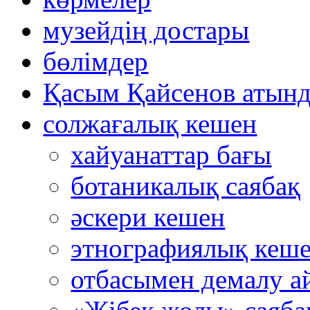
музейдің достары
бөлімдер
Қасым Қайсенов атынд
солжағалық кешен
хайуанаттар бағы
ботаникалық саябақ
әскери кешен
этнографиялық кеш
отбасымен демалу а