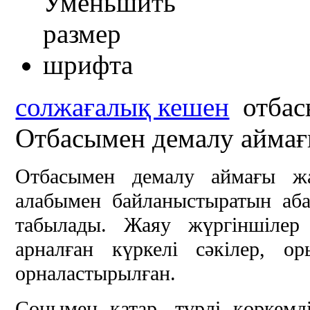
солжағалық кешен
отбас
Отбасымен демалу айма
Отбасымен демалу аймағы жа
алабымен байланыстыратын аба
табылады. Жаяу жүргіншілер
арналған күркелі сәкілер, о
орналастырылған.
Сонымен қатар, түрлі көркемді