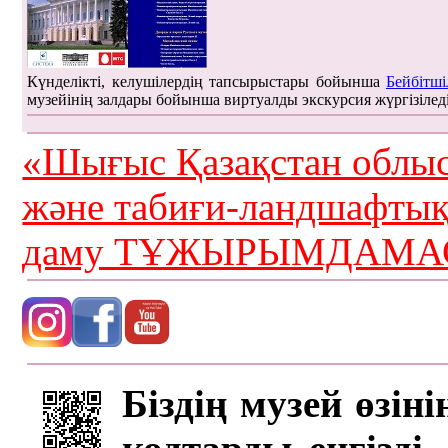
Күнделікті, келушілердің тапсырыстары бойынша
Бейбітші
музейінің залдары бойынша виртуалды экскурсия жүргізілед
«Шығыс Қазақстан облыс
және табиғи-ландшафты
даму ТҰЖЫРЫМДАМАС
Біздің музей өзін