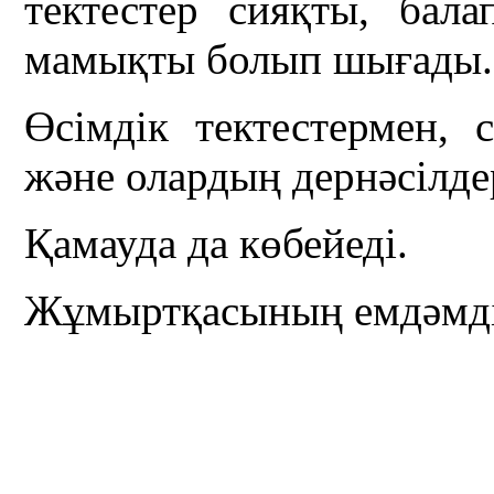
тектестер сияқты, бал
мамықты болып шығады.
Өсімдік тектестермен, 
және олардың дернәсілде
Қамауда да көбейеді.
Жұмыртқасының емдәмдік