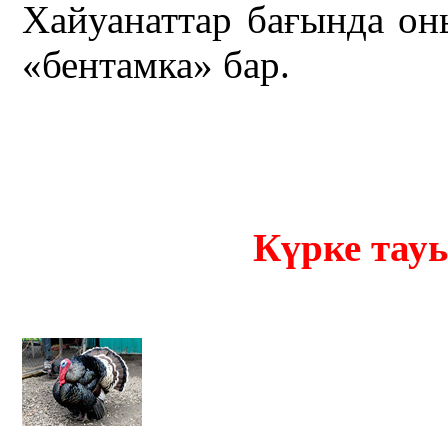
Хайуанаттар бағында он
«бентамка» бар.
Күрке тау