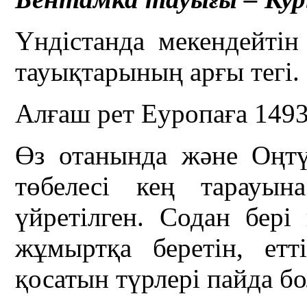
Үндістанда мекендейті
тауықтарының арғы тегі.
Алғаш рет Еуропаға 1493
Өз отанында және Оңт
төбелесі кең тарауын
үйретілген. Содан бері
жұмыртқа беретін, етт
қосатын түрлері пайда б