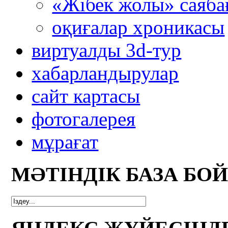
«Жібек жолы» саяба
оқиғалар хроникасы
виртуалды 3d-тур
xабарландырулар
сайт картасы
фотогалерея
мұрағат
МӘТІНДІК БАЗА БО