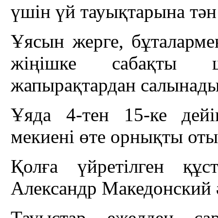
үшін үй тауықтарына тән
Ұясын жерге, бұталарме
жіңішке сабақты 
жапырақтардан салынады
Ұяда 4-тен 15-ке дей
мекиені өте орнықты от
Қолға үйретілген құс
Александр Македонский 
Тауыстар ежелден сар