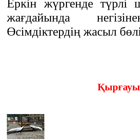
Еркін жүргенде түрлі 
жағдайында негізін
Өсімдіктердің жасыл бөлі
Қырғауы