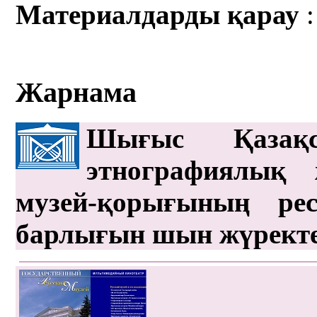
Материалдарды қарау
:
Жарнама
Шығыс Қазақс
этнографиялық 
музей-қорығының рес
барлығын шын жүрект