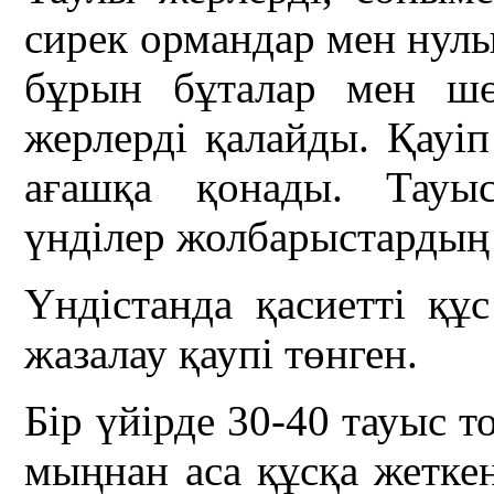
сирек ормандар мен нулы
бұрын бұталар мен шө
жерлерді қалайды. Қауі
ағашқа қонады. Тауыс
үнділер жолбарыстардың 
Үндістанда қасиетті құс
жазалау қаупі төнген.
Бір үйірде 30-40 тауыс т
мыңнан аса құсқа жеткен