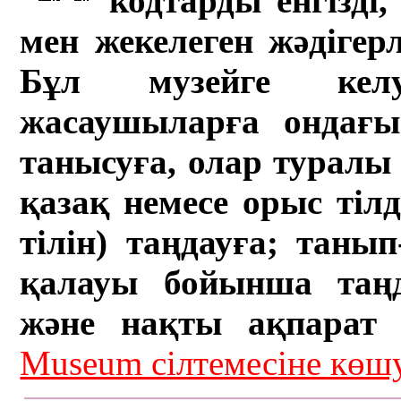
кодтарды енгізді,
мен жекелеген жәдігер
Бұл музейге кел
жасаушыларға ондағы 
танысуға, олар туралы 
қазақ немесе орыс тіл
тілін) таңдауға; танып-
қалауы бойынша таң
және нақты ақпарат а
Museum сілтемесіне кө