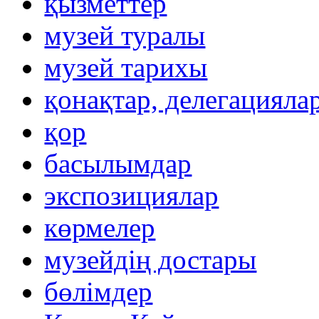
қызметтер
музей туралы
музей тарихы
қонақтар, делегацияла
қор
басылымдар
экспозициялар
көрмелер
музейдің достары
бөлімдер