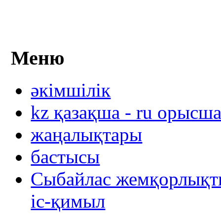
Меню
әкімшілік
kz қазақша - ru орысш
жаңалықтары
бастысы
Сыбайлас жемқорлықты
іс-қимыл