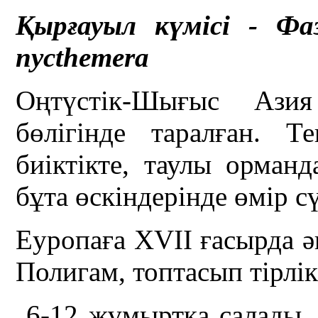
Қырғауыл күмісі -
Фа
nycthemera
Оңтүстік-Шығыс Ази
бөлігінде таралған. Т
биіктікте, таулы орман
бұта өскіндерінде өмір сү
Еуропаға XVII ғасырда ә
Полигам, топтасып тірлік 
6-12 жұмыртқа салады.