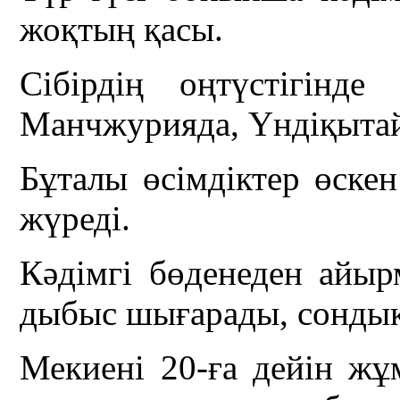
жоқтың қасы.
Сібірдің оңтүстігінд
Манчжурияда, Үндіқытай
Бұталы өсімдіктер өске
жүреді.
Кәдімгі бөденеден айы
дыбыс шығарады, сондық
Мекиені 20-ға дейін жұ