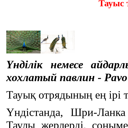
Тауыс 
Үнділік немесе айдар
хохлатый павлин - Pavo 
Тауық отрядының ең ірі т
Үндістанда, Шри-Ланка
Таулы жерлерді, соныме