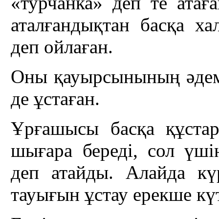
«турчанка» деп те атағ
аталғандықтан басқа х
деп ойлаған.
Оны қауырсынының әдеміл
де ұстаған.
Ұрғашысы басқа құста
шығара береді, сол үші
деп атайды. Алайда кү
тауығын ұстау ерекше күт