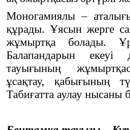
Моногамиялы – аталығ
құрады. Ұясын жерге са
жұмыртқа болады. Ұ
Балапандарын екеуі
тауығының жұмыртқа
ұсақтау, қабығының т
Табиғатта аулау нысаны 
Бентамка тауығы – Кур