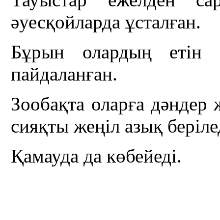
әуесқойларда ұсталған.
Бұрын олардың етін «
пайдаланған.
Зообақта оларға дәндер ж
сияқты жеңіл азық беріле
Қамауда да көбейеді.