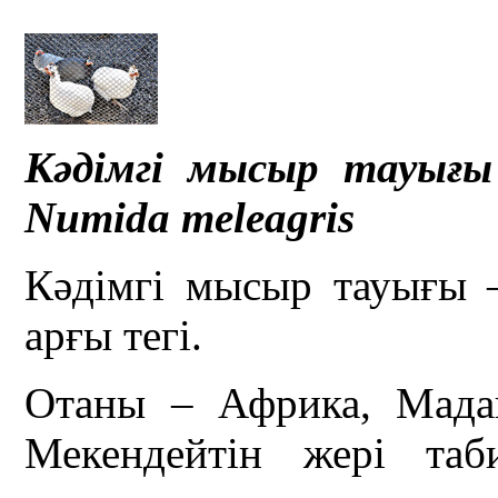
Кәдімгі мысыр тауығы
Numida meleagris
Кәдімгі мысыр тауығы 
арғы тегі.
Отаны – Африка, Мадага
Мекендейтін жері таб