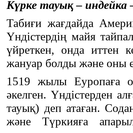
Күрке тауық – индейка 
Табиғи жағдайда Америк
Үндістердің майя тайпа
үйреткен, онда иттен к
жануар болды және оны е
1519 жылы Еуропаға о
әкелген. Үндістерден ал
тауық) деп атаған. Сода
және Түркияға апары