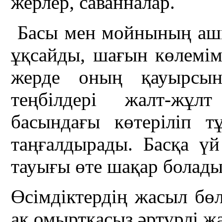
жерлер, саванналар.
Басы мен мойнының ашық
ұқсайды, шағын көлемім
жерде оның қауырсын
теңбілдері жалт-жұл
басындағы көтеріліп т
таңғалдырады. Басқа ү
тауығы өте шақар болады
Өсімдіктердің жасыл бөл
ақ омыртқасыз әртүрлі ж