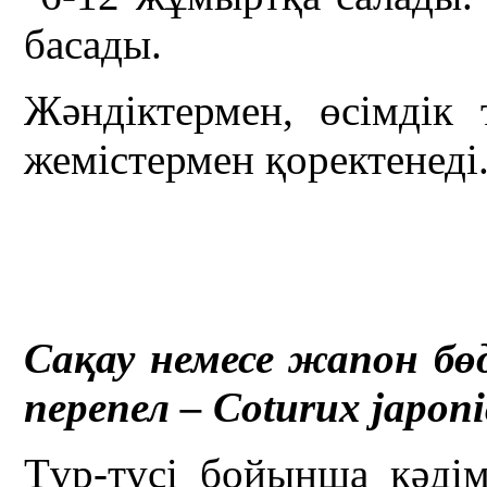
басады.
Жәндіктермен, өсімдік
жемістермен қоректенеді
Сақау немесе жапон бө
перепел –
Coturux
japon
Түр-түсі бойынша кәді