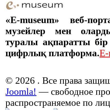
«E-museum» веб-порт
музейлер мен олард
туралы ақпаратты бір 
цифрлық платформа.
E-
© 2026 . Все права защи
Joomla!
— свободное про
распространяемое по ли