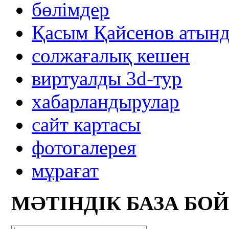
бөлімдер
Қасым Қайсенов атынд
солжағалық кешен
виртуалды 3d-тур
xабарландырулар
сайт картасы
фотогалерея
мұрағат
МӘТІНДІК БАЗА БО