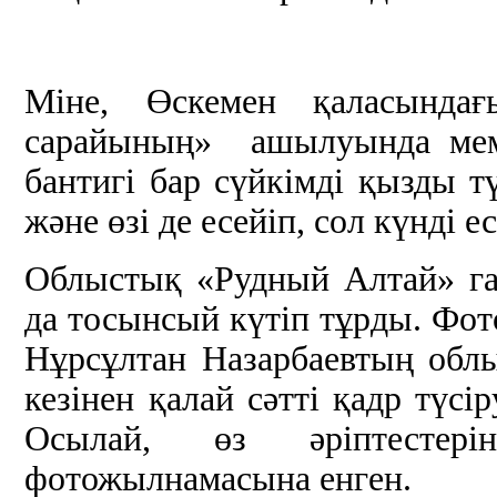
Міне, Өскемен қаласын
сарайының» ашылуында мемл
бантигі бар сүйкімді қызды тү
және өзі де есейіп, сол күнді 
Облыстық «Рудный Алтай» газ
да тосынсый күтіп тұрды. Фот
Нұрсұлтан Назарбаевтың об
кезінен қалай сәтті қадр түс
Осылай, өз әріптесте
фотожылнамасына енген.