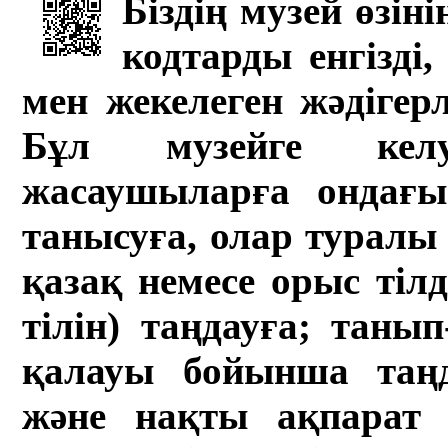
Біздің музей өзін
кодтарды енгізді,
мен жекелеген жәдігер
Бұл музейге кел
жасаушыларға ондағы 
танысуға, олар туралы 
қазақ немесе орыс тіл
тілін) таңдауға; танып-
қалауы бойынша таң
және нақты ақпарат а