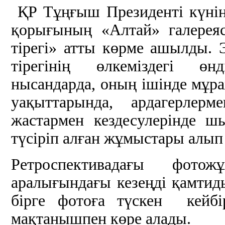
ҚР Тұңғыш Президенті күні
қорығының «Алтай» галерея
тірегі» атты көрме ашылды. 
тірегінің өлкеміздегі өнд
нысандарда, оның ішінде мұр
уақыттарында, ардагерлер
жастармен кездесулерінде ш
түсіріп алған жұмыстары алып 
Ретроспективадағы фот
аралығындағы кезеңді қамти
бірге фотоға түскен кейбі
мақтанышпен көре алады.