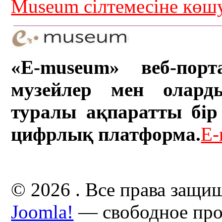
Museum сілтемесіне кө
«E-museum» веб-порт
музейлер мен олард
туралы ақпаратты бір 
цифрлық платформа.
E-
© 2026 . Все права защи
Joomla!
— свободное про