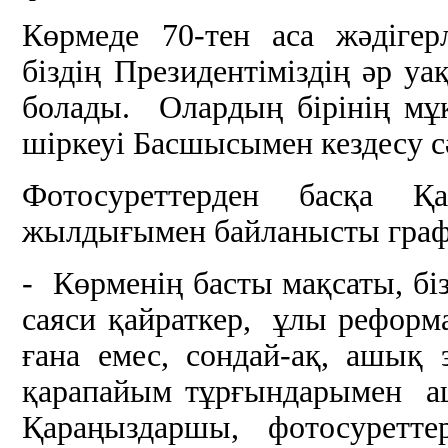
Көрмеде 70-тен аса жәдігер
біздің Президентіміздің әр у
болады. Олардың бірінің мұ
шіркеуі Басшысымен кездесу с
Фотосуреттерден басқа 
жылдығымен байланысты граф
- Көрменің басты мақсаты, бі
саяси қайраткер, ұлы реформ
ғана емес, сондай-ақ, ашық 
қарапайым тұрғындарымен а
Қараңыздаршы, фотосуреттер 