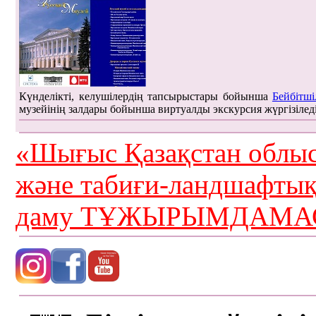
Күнделікті, келушілердің тапсырыстары бойынша
Бейбітші
музейінің залдары бойынша виртуалды экскурсия жүргізілед
«Шығыс Қазақстан облыс
және табиғи-ландшафты
даму ТҰЖЫРЫМДАМАС