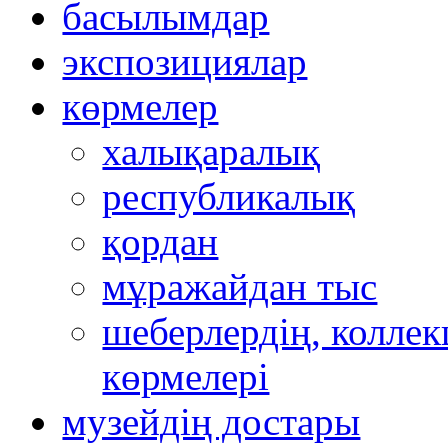
басылымдар
экспозициялар
көрмелер
халықаралық
республикалық
қордан
мұражайдан тыс
шеберлердің, коллек
көрмелері
музейдің достары