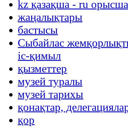
kz қазақша - ru орысш
жаңалықтары
бастысы
Сыбайлас жемқорлықты
іс-қимыл
қызметтер
музей туралы
музей тарихы
қонақтар, делегацияла
қор