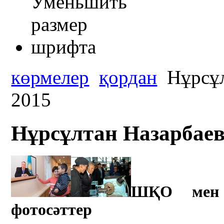
көрмелер
қордан
Нұрсұлт
2015
Нұрсұлтан Назарбаев –
ШҚО мен е
фотосәттер