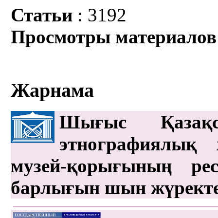
Статьи
: 3192
Просмотры материалов
Жарнама
Шығыс Қазақс
этнографиялық 
музей-қорығының рес
барлығын шын жүрект