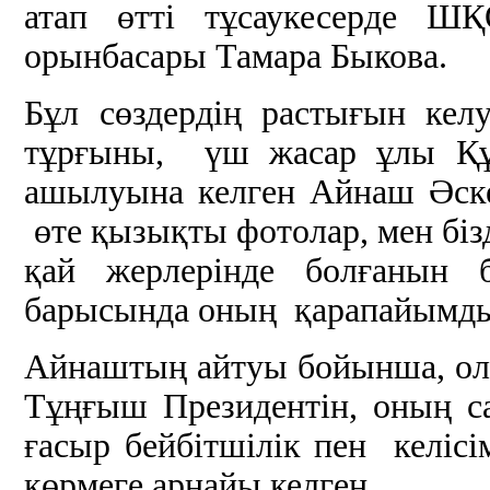
атап өтті тұсаукесерде Ш
орынбасары Тамара Быкова.
Бұл сөздердің растығын кел
тұрғыны, үш жасар ұлы Құ
ашылуына келген Айнаш Әске
өте қызықты фотолар, мен бі
қай жерлерінде болғанын б
барысында оның қарапайымд
Айнаштың айтуы бойынша, ол ұ
Тұңғыш Президентін, оның с
ғасыр бейбітшілік пен келісі
көрмеге арнайы келген.