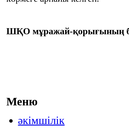
ШҚО мұражай-қорығының ба
Меню
әкімшілік