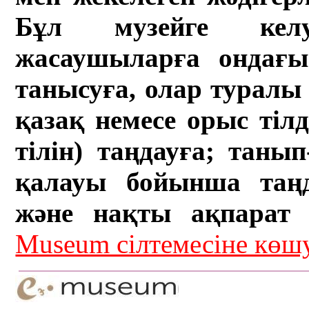
Бұл музейге кел
жасаушыларға ондағы 
танысуға, олар туралы 
қазақ немесе орыс тіл
тілін) таңдауға; танып-
қалауы бойынша таң
және нақты ақпарат а
Museum сілтемесіне кө