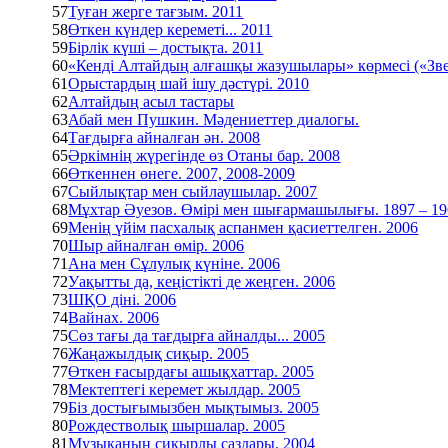
57
Туған жерге тағзым. 2011
58
Өткен күндер кереметі... 2011
59
Бірлік күші – достықта. 2011
60
«Кенді Алтайдың алғашқы жазушылары» көрмесі («Звен
61
Орыстардың шай ішу дәстүрі. 2010
62
Алтайдың асыл тастары
63
Абай мен Пушкин. Мәдениеттер диалогы.
64
Тағдырға айналған ән. 2008
65
Әркімнің жүрегінде өз Отаны бар. 2008
66
Өткеннен өнеге. 2007, 2008-2009
67
Сыйлықтар мен сыйлаушылар. 2007
68
Мұхтар Әуезов. Өмірі мен шығармашылығы. 1897 – 19
69
Менің үйім пасхалық аспанмен қасиеттелген. 2006
70
Шыр айналған өмір. 2006
71
Ана мен Сұлулық күніне. 2006
72
Уақытты да, кеңістікті де жеңген. 2006
73
ШҚО діні. 2006
74
Вайнах. 2006
75
Сөз тағы да тағдырға айналды... 2005
76
Жаңажылдық сиқыр. 2005
77
Өткен ғасырдағы ашықхаттар. 2005
78
Мектептегі керемет жылдар. 2005
79
Біз достығымызбен мықтымыз. 2005
80
Рождестволық шыршалар. 2005
81
Музыканың сиқырлы саздары. 2004