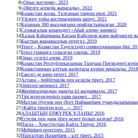
8
«Орыс костюмі». 2023
9
«Әйелге әсемдік жарасады». 2022
10
Қазақстан жолы. Тұлғаның тарихи рөлі. 2021
11
Үйлену тойы костюмдерінің шеруі. 2021
12
Қаланың 300 жылдығына орайластырылған .2020
13
Солжағалық кешендегі «Абай әлемі» көрмесі
14
Халық Қаһарманы Қасым Қайсенов және майдангер ж
15
Қыстың жаңажылдық ертегісі. 2019
16
Теңге – Қазақстан Тәуелсіздігі символдарының бірі. 20
17
Бүкіл ғұмырға созылған соқпақ. 2019
18
Орыс сүлгісі әлемі. 2019
19
Қазақстан Республикасының Тұңғыш Президенті күнін
20
Қазақстанның ұлттық валютасы күніне арналады. 201
21
Ежелгі де көне ертегі. 2017
22
Астана – бейбітшілік пен келісім тірегі. 2017
23
Әріптер мерекесі. 2017
24
Жеңімпаздардың даңқты ісі жадымызда. 2017
25
Тірі жүргендеріңіз үшін рахмет... 2017
26
Мұхтар Әуезов пен Әсет Найманбаев туындыларының
27
«Қайта тірілген күн…». 2017
28
АЛАШТЫҢ ЕРЖҮРЕК ҰЛАНЫ! 2016
29
Естелік пен даңқ бізге өсиет болып қалған! 2016
30
Пасха – Христостың Қайта Тіріулі. 2016
31
Мейірімді ертегілер. 2015
32
Нұрсұлтан Назарбаев – ұлт тірегі. 2015