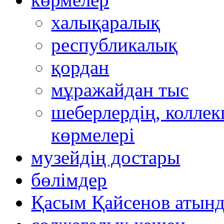
халықаралық
республикалық
қордан
мұражайдан тыс
шеберлердің, коллек
көрмелері
музейдің достары
бөлімдер
Қасым Қайсенов атынд