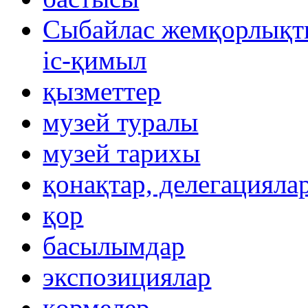
Сыбайлас жемқорлықты
іс-қимыл
қызметтер
музей туралы
музей тарихы
қонақтар, делегацияла
қор
басылымдар
экспозициялар
көрмелер