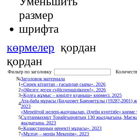
көрмелер
қордан
қордан
Фильтр по заголовку
Количеств
№
Заголовок материала
1
«Сирек кітаптар - ғасырлар сыры». 2026
2
«Әйелге деген сүйіспеншілікпен!». 2026
3
«Қолға жұмыс – көңілге қуаныш» көрмесі. 2025
Ата-баба мұрасы (Бидахмет Баяхметұлы (1928?-2001) 
4
2023
«Мерейтой иелері-жазушылар. Әдеби күнтізбе» көрме
5
Сұлтанмахмұт Торайғыровтың 130 жылдығына, Мағжа
жыдығына. 2023
6
«Қазақстанның өрнекті мұрасы». 2023
7
«Мұзтау – менің Мекенім». 2023