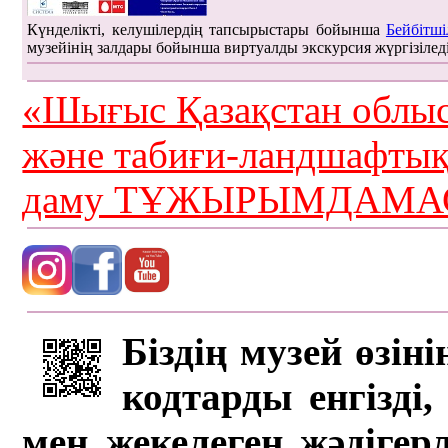
Күнделікті, келушілердің тапсырыстары бойынша
Бейбітші
музейінің залдары бойынша виртуалды экскурсия жүргізілед
«Шығыс Қазақстан облыс
және табиғи-ландшафты
даму ТҰЖЫРЫМДАМАС
Біздің музей өзін
кодтарды енгізді,
мен жекелеген жәдігер