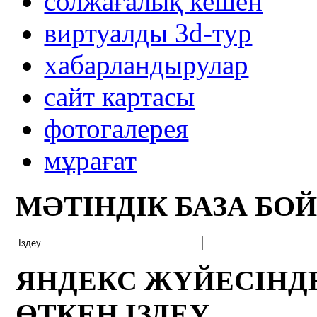
солжағалық кешен
виртуалды 3d-тур
xабарландырулар
сайт картасы
фотогалерея
мұрағат
МӘТІНДІК БАЗА БО
ЯНДЕКС ЖҮЙЕСІНД
ӨТКЕН ІЗДЕУ