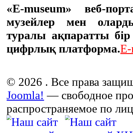
«E-museum» веб-порт
музейлер мен олард
туралы ақпаратты бір 
цифрлық платформа.
E-
© 2026 . Все права защи
Joomla!
— свободное про
распространяемое по ли