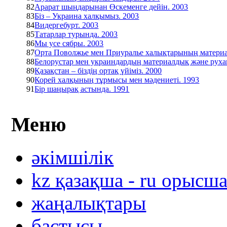
82
Арарат шыңдарынан Өскеменге дейін. 2003
83
Біз – Украина халқымыз. 2003
84
Видергебурт. 2003
85
Татарлар турында. 2003
86
Мы усе сябры. 2003
87
Орта Поволжье мен Приуралье халықтарының материа
88
Белорустар мен украиндардың материалдық және рухан
89
Қазақстан – біздің ортақ үйіміз. 2000
90
Корей халқының тұрмысы мен мәдениеті. 1993
91
Бір шаңырақ астында. 1991
Меню
әкімшілік
kz қазақша - ru орысш
жаңалықтары
бастысы