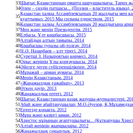
33
Шығыс Қазақстанның омарта шаруашылығы. Тарих және
34
Өлең – сөздің патшасы... (Поэзия – властитель языка). 
Қазақстан халқы Ассамблеясының 20 жылдығы мен қаза
35
қуаттымыз. 2015 Мы сильны единством. 2015
36
Қазақстан халқы Ассамблеясының 20 жылдығына арнала
37
Мен және менің Президентім. 2015
38
Елбасы. Ұлт көшбасшысы. 2015
39
Алтайдың алтын тамыры. 2014
40
Көшбасшы туралы ой-толғау. 2014
41
Н.Ә. Назарбаев – ұлт тірегі. 2014
42
Суретші З. Назыровтың көрмесі. 2014
43
Орыс жерінің Ұлы қорғаушысы. 2014
44
Әйелге деген сүйіспеншілікпен. 2014
45
Мұражай – арман аумағы. 2014
46
Менің Қазақстаным. 2014
47
«Жаңажылдық ғажайып». 2013
48
Өткен дәуір. 2013
49
Жаңажылдық ертегі. 2012
50
Шығыс Қазақстанның қазақ жазушы-журналистері. 20
51
Абай және абайтанушылар: М.О.Әуезов, Қ.Мұхамедхан
52
Ертегіде қонақта. 2012
53
Мұра және қазіргі заман. 2012
54
Христос нұрының ағартушылығы... (Құтқарушы Христ
55
Алтай жерінің жыршылары. 2012
56
Жаңажылдық сиқырлық. 2012