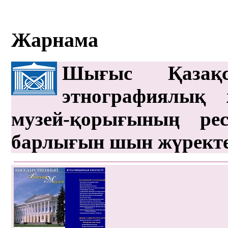
Жарнама
Шығыс Қазақс
этнографиялық 
музей-қорығының рес
барлығын шын жүрект