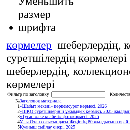
көрмелер
шеберлердің, к
суретшілердің көрмелері
шеберлердің, коллекцион
көрмелері
Фильтр по заголовку
Количеств
№
Заголовок материала
1
«Шабыт мекені» көркемсурет көрмесі. 2026
2
«ШҚО суретшілерінің ұжымдық көрмесі. 2025 жылд
3
«Туған өлке келбеті» фотокөрмесі. 2025
4
Ұлы Отан соғысындағы Жеңістің 80 жылдығына орай «
5
Қуаныш сыйлау өнері. 2025