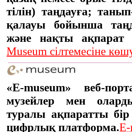
тілін) таңдауға; танып-
қалауы бойынша таң
және нақты ақпарат а
Museum сілтемесіне кө
«E-museum» веб-порт
музейлер мен олард
туралы ақпаратты бір 
цифрлық платформа.
E-