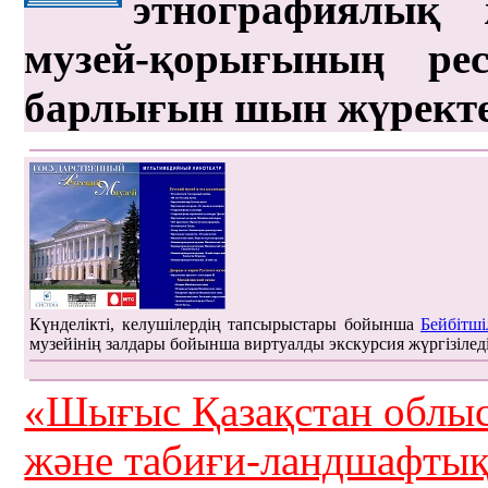
этнографиялық 
музей-қорығының рес
барлығын шын жүрект
Күнделікті, келушілердің тапсырыстары бойынша
Бейбітші
музейінің залдары бойынша виртуалды экскурсия жүргізілед
«Шығыс Қазақстан облыс
және табиғи-ландшафты