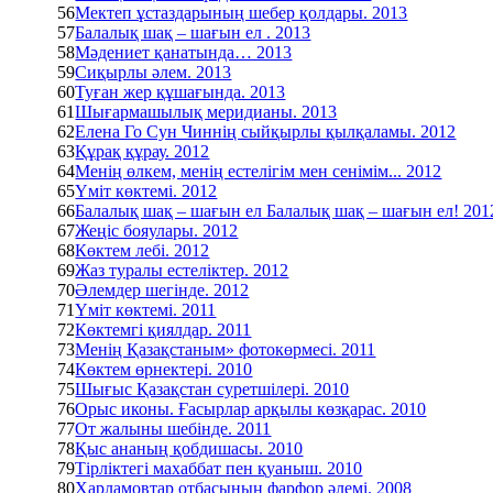
56
Мектеп ұстаздарының шебер қолдары. 2013
57
Балалық шақ – шағын ел . 2013
58
Мәдениет қанатында… 2013
59
Сиқырлы әлем. 2013
60
Туған жер құшағында. 2013
61
Шығармашылық меридианы. 2013
62
Елена Го Сун Чиннің сыйқырлы қылқаламы. 2012
63
Құрақ құрау. 2012
64
Менің өлкем, менің естелігім мен сенімім... 2012
65
Үміт көктемі. 2012
66
Балалық шақ – шағын ел Балалық шақ – шағын ел! 201
67
Жеңіс бояулары. 2012
68
Көктем лебі. 2012
69
Жаз туралы естеліктер. 2012
70
Әлемдер шегінде. 2012
71
Үміт көктемі. 2011
72
Көктемгі қиялдар. 2011
73
Менің Қазақстаным» фотокөрмесі. 2011
74
Көктем өрнектері. 2010
75
Шығыс Қазақстан суретшілері. 2010
76
Орыс иконы. Ғасырлар арқылы көзқарас. 2010
77
От жалыны шебінде. 2011
78
Қыс ананың қобдишасы. 2010
79
Тірліктегі махаббат пен қуаныш. 2010
80
Харламовтар отбасының фарфор әлемі. 2008