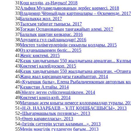
31
Қош келдің, әз-Наурыз! 2018
32
Альфия Мухамедьянованың дербес көрмесі. 2018
33
Владимир Чёрныйдың картиналары – Өскеменде. 201
34
Балалыққа жол. 2017
35
Тылсым табиғат тынысы. 2017
36
Тоғжан Оспанованың таңғажайып әлемі. 2017
37
Балалық шақтан көзқарас. 2016
38
Аруларға гүл сыйлаңыздар! 2016
39
Мектеп тәлімгерлерінің сиқырлы қолдары. 2015
40
Өз қуанышыңмен бөліс... 2015
41
Жеңіс көктемі. 2015
42
Қазақ хандығының 550 жылдығына арналған... Құлпыр
43
Көктемгі калейдоскоп. 2015
44
Қазақ хандығының 550 жылдығына арналған. «Отанға де
45
Жаңа жыл қарсаңындағы ғажайыптар. 2014
46
«Қуыршақ балы». Елена Рыбальченконың авторлық ко
47
Қазақстан Алтайы. 2014
48
Әйелге деген сүйіспеншілікпен. 2014
49
Көктемгі көңіл-күй. 2014
50
Матаның әсем қиығы немесе қолорамалдар туралы. 20
51
«Н.Ә. НАЗАРБАЕВ – ҰЛТ КӨШБАСШЫСЫ». 2013
52
«Шығармашылық поэзиясы». 2013
53
«Өнер каравелласы». 2013
54
«Ізгілік сәттерін ұстап қаламын...». 2013
55
Менің мәңгілік гүлденген бағым...2013