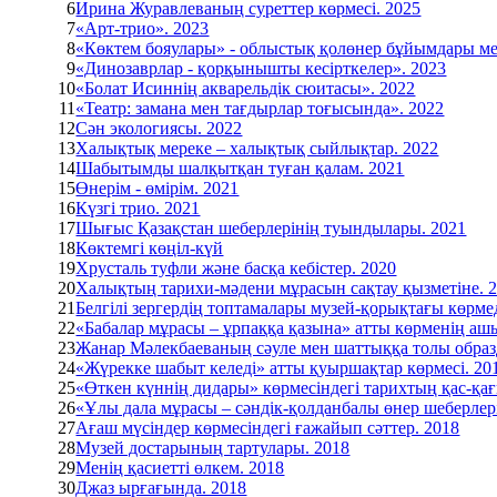
6
Ирина Журавлеваның суреттер көрмесі. 2025
7
«Арт-трио». 2023
8
«Көктем бояулары» - облыстық қолөнер бұйымдары ме
9
«Динозаврлар - қорқынышты кесірткелер». 2023
10
«Болат Исиннің акварельдік сюитасы». 2022
11
«Театр: замана мен тағдырлар тоғысында». 2022
12
Сән экологиясы. 2022
13
Халықтық мереке – халықтық сыйлықтар. 2022
14
Шабытымды шалқытқан туған қалам. 2021
15
Өнерім - өмірім. 2021
16
Күзгі трио. 2021
17
Шығыс Қазақстан шеберлерінің туындылары. 2021
18
Көктемгі көңіл-күй
19
Хрусталь туфли және басқа кебістер. 2020
20
Халықтың тарихи-мәдени мұрасын сақтау қызметіне. 
21
Белгілі зергердің топтамалары музей-қорықтағы көрме
22
«Бабалар мұрасы – ұрпаққа қазына» атты көрменің а
23
Жанар Мәлекбаеваның сәуле мен шаттыққа толы образд
24
«Жүрекке шабыт келеді» атты қуыршақтар көрмесі. 20
25
«Өткен күннің дидары» көрмесіндегі тарихтың қас-қағ
26
«Ұлы дала мұрасы – сәндік-қолданбалы өнер шеберлері
27
Ағаш мүсіндер көрмесіндегі ғажайып сәттер. 2018
28
Музей достарының тартулары. 2018
29
Менің қасиетті өлкем. 2018
30
Джаз ырғағында. 2018