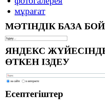
фотогалерея
мұрағат
МӘТІНДІК БАЗА БО
ЯНДЕКС ЖҮЙЕСІНД
ӨТКЕН ІЗДЕУ
на сайте
в интернете
Есептегіштер