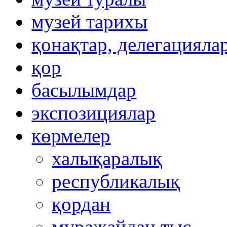
музей тарихы
қонақтар, делегацияла
қор
басылымдар
экспозициялар
көрмелер
халықаралық
республикалық
қордан
мұражайдан тыс