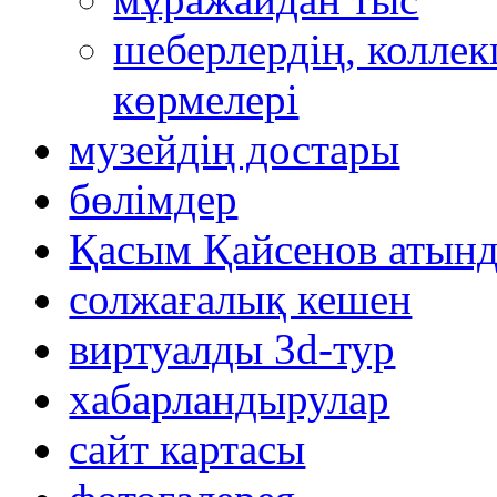
шеберлердің, коллек
көрмелері
музейдің достары
бөлімдер
Қасым Қайсенов атынд
солжағалық кешен
виртуалды 3d-тур
xабарландырулар
сайт картасы