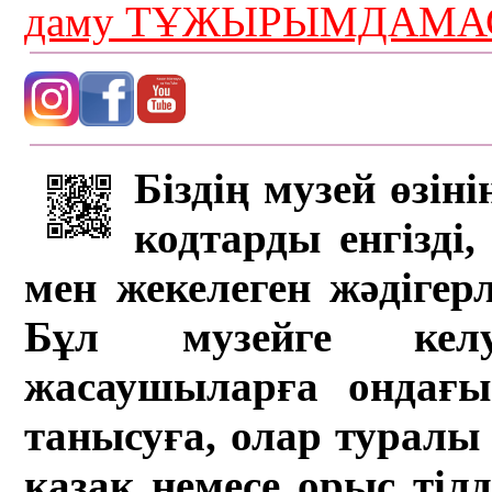
даму ТҰЖЫРЫМДАМАС
Біздің музей өзін
кодтарды енгізді,
мен жекелеген жәдігер
Бұл музейге кел
жасаушыларға ондағы 
танысуға, олар туралы 
қазақ немесе орыс тіл