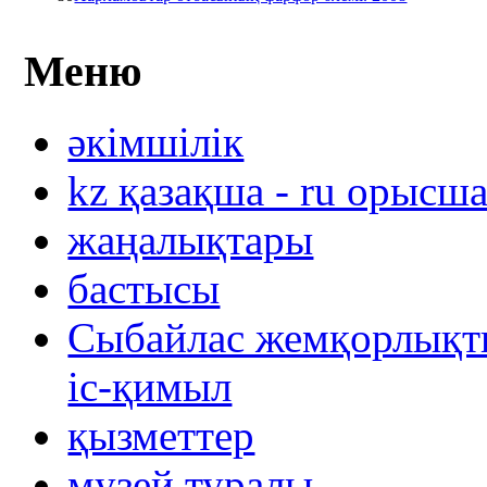
Меню
әкімшілік
kz қазақша - ru орысш
жаңалықтары
бастысы
Сыбайлас жемқорлықты
іс-қимыл
қызметтер
музей туралы