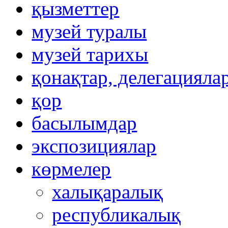
қызметтер
музей туралы
музей тарихы
қонақтар, делегацияла
қор
басылымдар
экспозициялар
көрмелер
халықаралық
республикалық