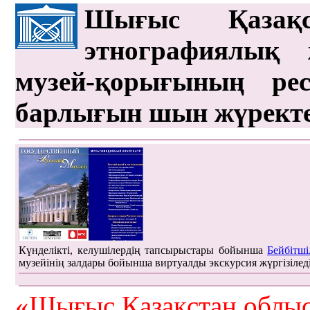
Шығыс Қазақс
этнографиялық 
музей-қорығының рес
барлығын шын жүрект
Күнделікті, келушілердің тапсырыстары бойынша
Бейбітші
музейінің залдары бойынша виртуалды экскурсия жүргізілед
«Шығыс Қазақстан облыс