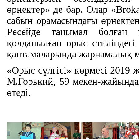
өрнектер» де бар. Олар «Broka
сабын орамасындағы өрнекте
Ресейде танымал болған 
қолданылған орыс стиліндегі
қаптамаларында жарнамалық ма
«Орыс сүлгісі» көрмесі 2019
М.Горький, 59 мекен-жайында
өтеді.