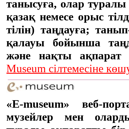
танысуға, олар туралы 
қазақ немесе орыс тіл
тілін) таңдауға; танып-
қалауы бойынша таң
және нақты ақпарат а
Museum сілтемесіне кө
«E-museum» веб-порт
музейлер мен олард