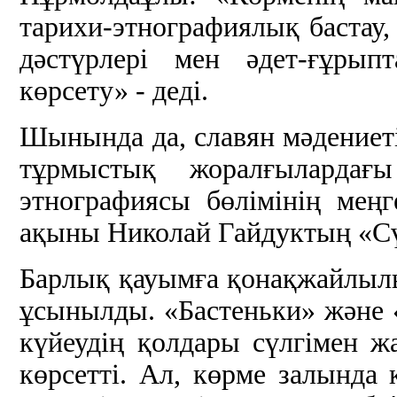
тарихи-этнографиялық бастау,
дәстүрлері мен әдет-ғұрып
көрсету» - деді.
Шынында да, славян мәдениеті
тұрмыстық жоралғылардағ
этнографиясы бөлімінің мең
ақыны Николай Гайдуктың «Сү
Барлық қауымға қонақжайлылық
ұсынылды. «Бастеньки» және
күйеудің қолдары сүлгімен ж
көрсетті. Ал, көрме залында 