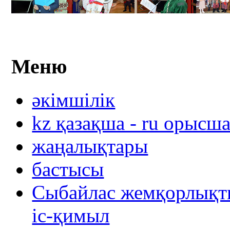
Меню
әкімшілік
kz қазақша - ru орысш
жаңалықтары
бастысы
Сыбайлас жемқорлықты
іс-қимыл