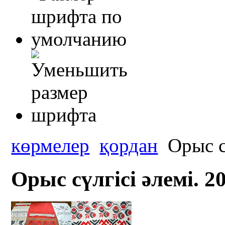
көрмелер
қордан
Орыс сү
Орыс сүлгісі әлемі. 2