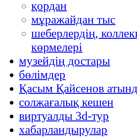
қордан
мұражайдан тыс
шеберлердің, коллек
көрмелері
музейдің достары
бөлімдер
Қасым Қайсенов атынд
солжағалық кешен
виртуалды 3d-тур
xабарландырулар