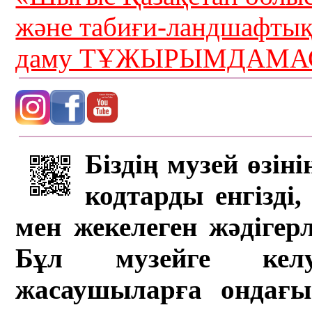
және табиғи-ландшафты
даму ТҰЖЫРЫМДАМАС
Біздің музей өзін
кодтарды енгізді,
мен жекелеген жәдігер
Бұл музейге кел
жасаушыларға ондағы 