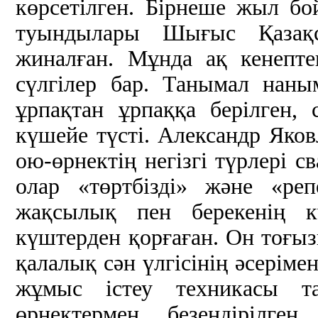
көрсетілген. Бірнеше жыл 
туындылары Шығыс Қазақс
жиналған. Мұнда ақ кенептен
сүлгілер бар. Танымал нан
ұрпақтан ұрпаққа берілген, 
күшейе түсті. Александр Яковл
ою-өрнектің негізгі түрлері 
олар «төртбізді» және «ре
жақсылық пен берекенің 
күштерден қорғаған. Он тоғ
қалалық сән үлгісінің әсеріме
жұмыс істеу техникасы та
өрнектермен безендірілген