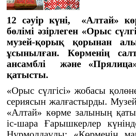
12 сәуір күні, «Алтай» к
бөлімі әзірлеген «Орыс сүл
музей-қорық қорынан алы
ұсынылған. Көрменің сал
ансамблі және «Прялица
қатысты.
«Орыс сүлгісі» жобасы қолөн
сериясын жалғастырды. Музе
«Алтай» көрме залының қат
іс-шара Ғарышкерлер күнінд
Нұрмолдаұлы: «Көрменің мақ