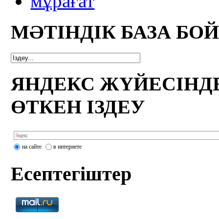
мұрағат
МӘТІНДІК БАЗА БО
ЯНДЕКС ЖҮЙЕСІНД
ӨТКЕН ІЗДЕУ
на сайте
в интернете
Есептегіштер