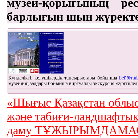
музей-қорығының рес
барлығын шын жүрект
Күнделікті, келушілердің тапсырыстары бойынша
Бейбітші
музейінің залдары бойынша виртуалды экскурсия жүргізілед
«Шығыс Қазақстан облыс
және табиғи-ландшафты
даму ТҰЖЫРЫМДАМАС