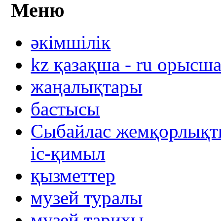
Меню
әкімшілік
kz қазақша - ru орысш
жаңалықтары
бастысы
Сыбайлас жемқорлықты
іс-қимыл
қызметтер
музей туралы
музей тарихы