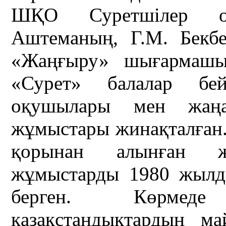
ШҚО Суретшілер о
Аштеманың, Г.М. Бекбе
«Жаңғыру» шығармашыл
«Сурет» балалар бей
оқушылары мен жаңад
жұмыстары жинақталған.
қорынан алынған ж
жұмыстарды 1980 жылд
берген. Көрмеде
қазақстандықтардың ма