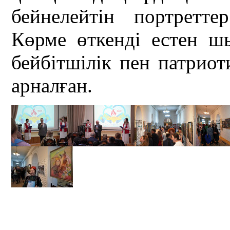
бейнелейтін портретт
Көрме өткенді естен ш
бейбітшілік пен патрио
арналған.