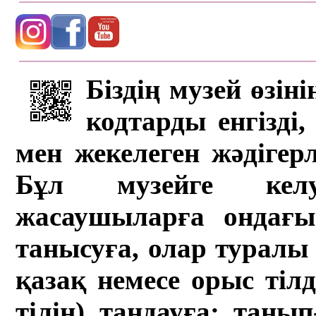
Біздің музей өзін
кодтарды енгізді,
мен жекелеген жәдігер
Бұл музейге кел
жасаушыларға ондағы 
танысуға, олар туралы 
қазақ немесе орыс тіл
тілін) таңдауға; танып-