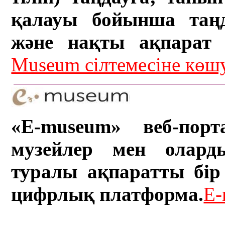
қалауы бойынша таң
және нақты ақпарат а
Museum сілтемесіне кө
«E-museum» веб-порт
музейлер мен олард
туралы ақпаратты бір 
цифрлық платформа.
E-