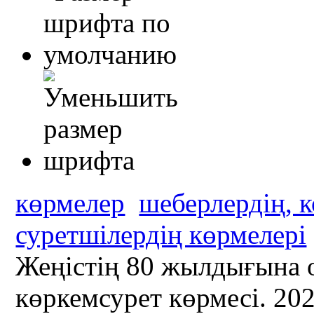
көрмелер
шеберлердің, 
суретшілердің көрмелері
Жеңістің 80 жылдығына 
көркемсурет көрмесі. 20