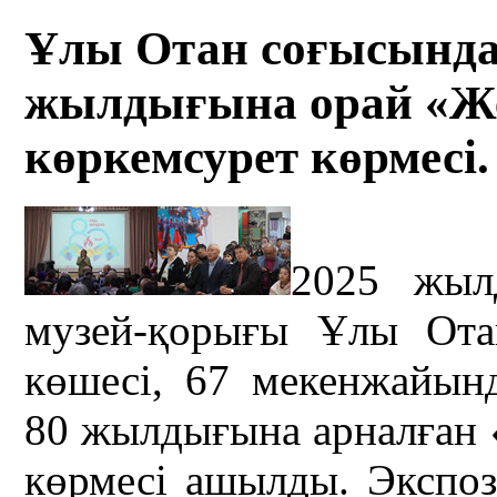
Ұлы Отан соғысында
жылдығына орай «Ж
көркемсурет көрмесі.
2025 жы
музей-қорығы Ұлы Ота
көшесі, 67 мекенжайын
80 жылдығына арналған 
көрмесі ашылды. Экспози