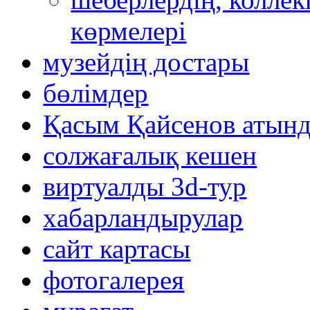
көрмелері
музейдің достары
бөлімдер
Қасым Қайсенов атынд
солжағалық кешен
виртуалды 3d-тур
xабарландырулар
сайт картасы
фотогалерея