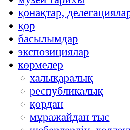
қонақтар, делегацияла
қор
басылымдар
экспозициялар
көрмелер
халықаралық
республикалық
қордан
мұражайдан тыс
шеберлердің, коллек