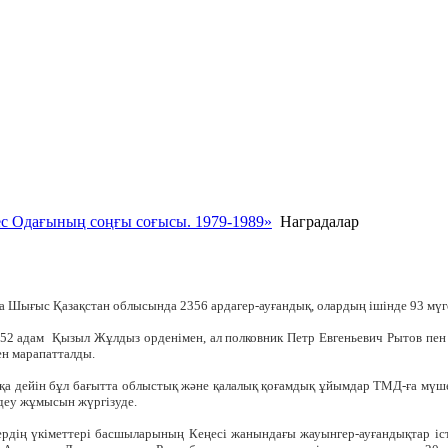
с Одағының соңғы соғысы. 1979-1989»
Наградалар
Шығыс Қазақстан облысында 2356 ардагер-ауғандық, олардың ішінде 93 мүге
 52 адам Қызыл Жұлдыз орденімен, ал полковник Петр Евгеньевич Рытов пен
ен марапатталды.
ытқа дейін бұл бағытта облыстық және қалалық қоғамдық ұйымдар ТМД-ға мүше
деу жұмысын жүргізуде.
рдің үкіметтері басшыларының Кеңесі жанындағы жауынгер-ауғандықтар іст