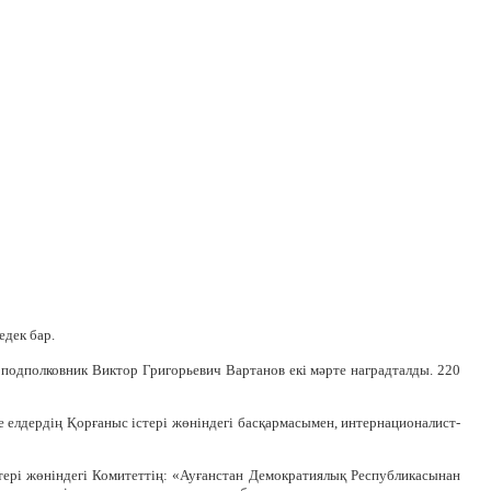
дек бар.
 подполковник Виктор Григорьевич Вартанов екі мәрте наградталды. 220
 елдердің Қорғаныс істері жөніндегі басқармасымен, интернационалист-
ері жөніндегі Комитеттің: «Ауғанстан Демократиялық Республикасынан