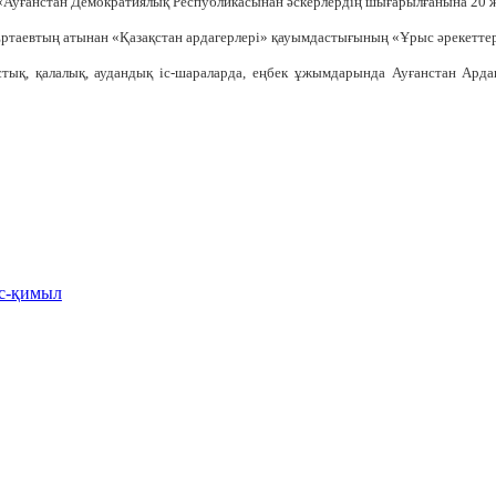
 «Ауғанстан Демократиялық Республикасынан әскерлердің шығарылғанына 20 
евтың атынан «Қазақстан ардагерлері» қауымдастығының «Ұрыс әрекеттерін
ық, қалалық, аудандық іс-шараларда, еңбек ұжымдарында Ауғанстан Арда
іс-қимыл