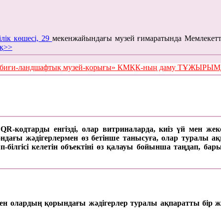
ілік көшесі, 29
мекенжайындағы музей ғимаратында Мемлекетт
қ>>
е табиғи-ландшафтық музей-қорығы» КМҚК-ның даму ТҰЖЫР
а QR-кодтарды енгізді, олар витриналарда, киіз үй мен же
ағы жәдігерлермен өз бетінше танысуға, олар туралы ақпар
п-білгісі келетін объектіні өз қалауы бойынша таңдап, б
 мен олардың қорындағы жәдігерлер туралы ақпаратты бір ж