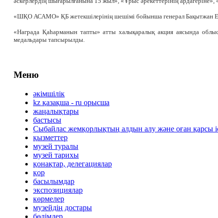
әскерлердің шығарылғанына 15 жыл», «Ұрыс әрекеттерінің ардагеріне»,
«ШҚО АСАМО» ҚБ жетекшілерінің шешімі бойынша генерал Бақытжан Ерта
«Награда Қаһарманын тапты» атты халықаралық акция аясында облыст
медальдары тапсырылды.
Меню
әкімшілік
kz қазақша - ru орысша
жаңалықтары
бастысы
Сыбайлас жемқорлықтың алдын алу және оған қарсы 
қызметтер
музей туралы
музей тарихы
қонақтар, делегациялар
қор
басылымдар
экспозициялар
көрмелер
музейдің достары
бөлімдер