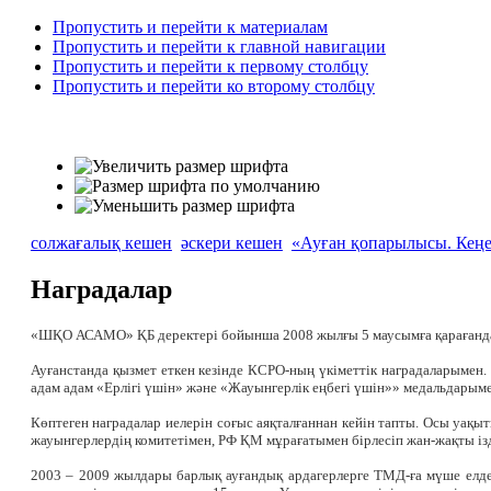
Пропустить и перейти к материалам
Пропустить и перейти к главной навигации
Пропустить и перейти к первому столбцу
Пропустить и перейти ко второму столбцу
солжағалық кешен
әскери кешен
«Ауған қопарылысы. Кеңе
Наградалар
«ШҚО АСАМО» ҚБ деректері бойынша 2008 жылғы 5 маусымға қарағанда 
Ауғанстанда қызмет еткен кезінде КСРО-ның үкіметтік наградаларымен.
адам адам «Ерлігі үшін» және «Жауынгерлік еңбегі үшін»» медальдарым
Көптеген наградалар иелерін соғыс аяқталғаннан кейін тапты. Осы уақ
жауынгерлердің комитетімен, РФ ҚМ мұрағатымен бірлесіп жан-жақты із
2003 – 2009 жылдары барлық ауғандық ардагерлерге ТМД-ға мүше елде