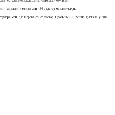
жыл» естелік медальдары тапсырылған болатын.
ің ардагері» медалімен 436 ардагер марапатталды.
герлері мен ҚР жергілікті соғыстар Одағының «Ерекше қызметі үшін»