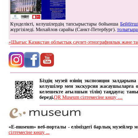
Күнделікті, келушілердің тапсырыстары бойынша
Бейбітш
жүргізіледі. Михайлов сарайы (Санкт-Петербург).
толығыра
«Шығыс Қазақстан облыстық сәулет-этнографиялық жән
Біздің музей өзінің экспозиция залдарын
келушілер мен экскурсия жасаушыларға онд
келешекте ағылшын тілін) таңдауға; таны
береді.
QR Museum сілтемесіне көшу …
«E-museum» веб-порталы - еліміздегі барлық музейлер
сілтемесіне көшу ...