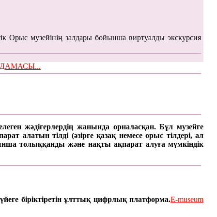
ік Орыс музейінің залдары бойынша виртуалды экскурсия
ЫМДАМАСЫ...
келеген жәдігерлердің жанында орналасқан. Бұл музейге
ат алатын тілді (әзірге қазақ немесе орыс тілдері, ал
арынша толыққанды және нақты ақпарат алуға мүмкіндік
үйеге біріктіретін ұлттық цифрлық платформа.
E-museum