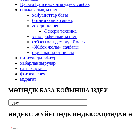
Қасым Қайсенов атындағы саябақ
солжағалық кешен
хайуанаттар бағы
ботаникалық саябақ
әскери кешен
Әскери техника
этнографиялық кешен
отбасымен демалу аймағы
«Жібек жолы» саябағы
оқиғалар хроникасы
виртуалды 3d-тур
xабарландырулар
сайт картасы
фотогалерея
мұрағат
МӘТІНДІК БАЗА БОЙЫНША ІЗДЕУ
ЯНДЕКС ЖҮЙЕСІНДЕ ИНДЕКСАЦИЯДАН Ө