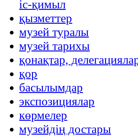
іс-қимыл
қызметтер
музей туралы
музей тарихы
қонақтар, делегацияла
қор
басылымдар
экспозициялар
көрмелер
музейдің достары