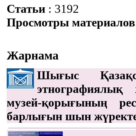
Статьи
: 3192
Просмотры материалов
Жарнама
Шығыс Қазақс
этнографиялық 
музей-қорығының рес
барлығын шын жүрект