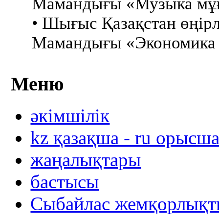
Мамандығы «Музыка мұғ
• Шығыс Қазақстан өңірл
Мамандығы «Экономика 
Меню
әкімшілік
kz қазақша - ru орысш
жаңалықтары
бастысы
Сыбайлас жемқорлықты