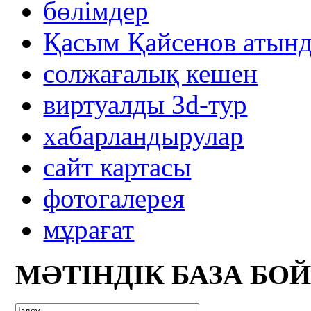
бөлімдер
Қасым Қайсенов атынд
солжағалық кешен
виртуалды 3d-тур
xабарландырулар
сайт картасы
фотогалерея
мұрағат
МӘТІНДІК БАЗА БО