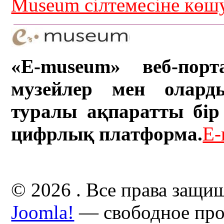
Museum сілтемесіне кө
«E-museum» веб-порт
музейлер мен олард
туралы ақпаратты бір 
цифрлық платформа.
E-
© 2026 . Все права защи
Joomla!
— свободное про