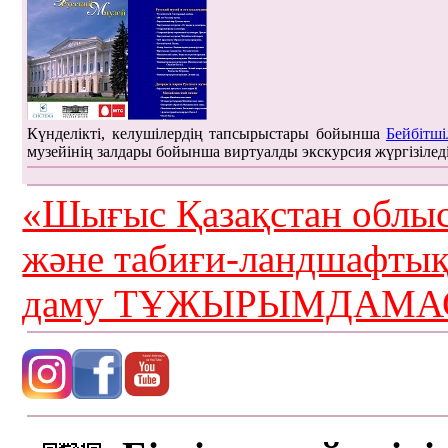
Күнделікті, келушілердің тапсырыстары бойынша
Бейбітші
музейінің залдары бойынша виртуалды экскурсия жүргізілед
«Шығыс Қазақстан облыс
және табиғи-ландшафты
даму ТҰЖЫРЫМДАМАС