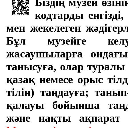
Біздің музей өзін
кодтарды енгізді,
мен жекелеген жәдігер
Бұл музейге кел
жасаушыларға ондағы 
танысуға, олар туралы 
қазақ немесе орыс тіл
тілін) таңдауға; танып-
қалауы бойынша таң
және нақты ақпарат а