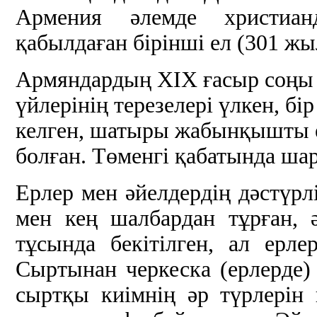
Армения әлемде христиан
қабылдаған бірінші ел (301 жы
Армяндардың ХІХ ғасыр соңы 
үйлерінің терезелері үлкен, б
келген, шатыры жабынқышты ек
болған. Төменгі қабатында ш
Ерлер мен әйелдердің дәстүрлі
мен кең шалбардан тұрған, 
тұсында бекітілген, ал ерл
Сыртынан черкеска (ерлерде) 
сыртқы киімнің әр түрлерін к