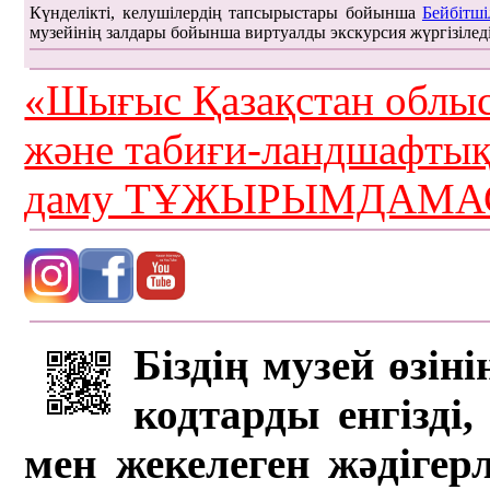
Күнделікті, келушілердің тапсырыстары бойынша
Бейбітші
музейінің залдары бойынша виртуалды экскурсия жүргізілед
«Шығыс Қазақстан облыс
және табиғи-ландшафты
даму ТҰЖЫРЫМДАМАС
Біздің музей өзін
кодтарды енгізді,
мен жекелеген жәдігер