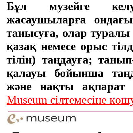
Бұл музейге кел
жасаушыларға ондағы 
танысуға, олар туралы 
қазақ немесе орыс тіл
тілін) таңдауға; танып-
қалауы бойынша таң
және нақты ақпарат а
Museum сілтемесіне кө