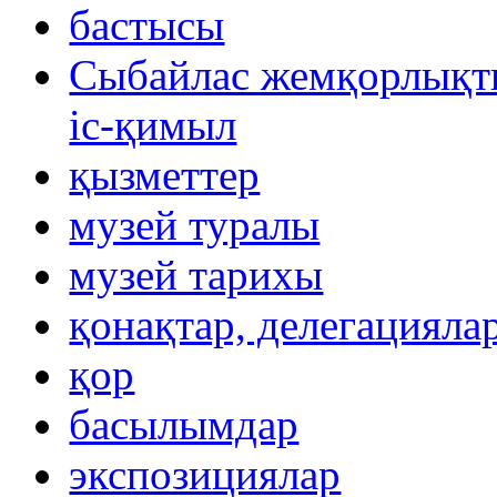
бастысы
Сыбайлас жемқорлықты
іс-қимыл
қызметтер
музей туралы
музей тарихы
қонақтар, делегацияла
қор
басылымдар
экспозициялар