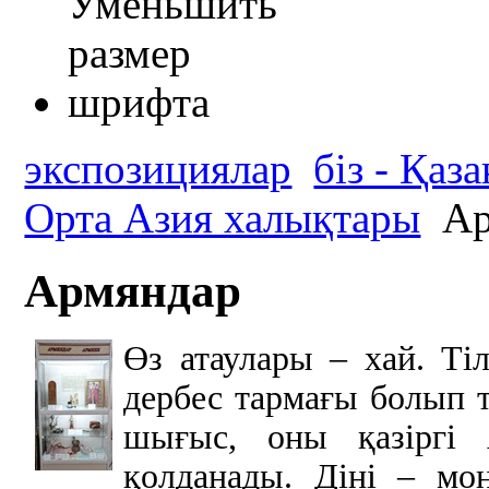
экспозициялар
біз - Қаз
Орта Азия халықтары
Ар
Армяндар
Өз атаулары – хай. Тіл
дербес тармағы болып т
шығыс, оны қазіргі 
қолданады. Діні – мон