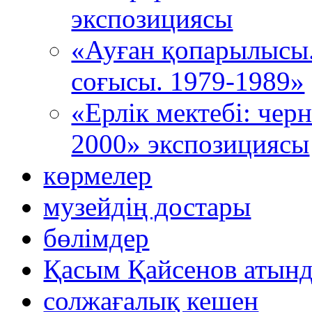
экспозициясы
«Ауған қопарылысы
соғысы. 1979-1989»
«Ерлік мектебі: че
2000» экспозициясы
көрмелер
музейдің достары
бөлімдер
Қасым Қайсенов атынд
солжағалық кешен