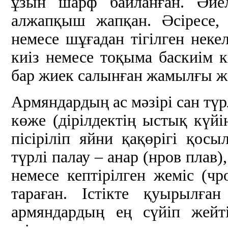
ұзын шарф байланған. Әйел
алжапқыш жапқан. Әсіресе,
немесе шұғадан тігілген неке
киіз немесе тоқыма баскиім к
бар жиек салынған жамылғы ж
Армяндардың ас мәзірі сан түр
көже (дірілдектің ыстық күйі
пісіріліп яйни қақөрігі қосы
түрлі палау – анар (нров плав)
немесе кептірілген жеміс (чр
тараған. Істікте қуырылға
армяндардың ең сүйіп жейт