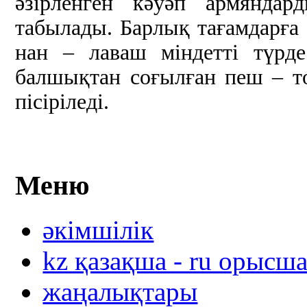
әзірленген кәуәп армяндар
табылады. Барлық тағамдарға 
нан – лаваш міндетті түрде
балшықтан соғылған пеш – т
пісіріледі.
Меню
әкімшілік
kz қазақша - ru орысш
жаңалықтары