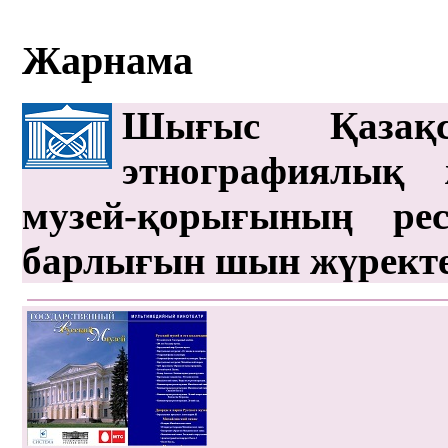
Жарнама
Шығыс Қазақс
этнографиялық 
музей-қорығының рес
барлығын шын жүрект