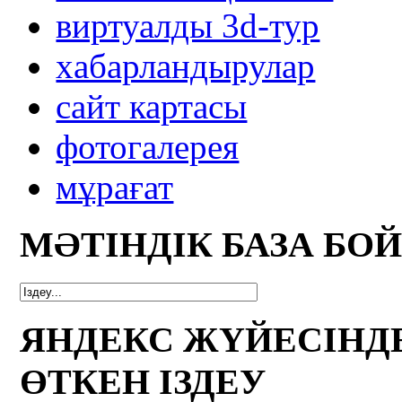
виртуалды 3d-тур
xабарландырулар
сайт картасы
фотогалерея
мұрағат
МӘТІНДІК БАЗА БО
ЯНДЕКС ЖҮЙЕСІНД
ӨТКЕН ІЗДЕУ