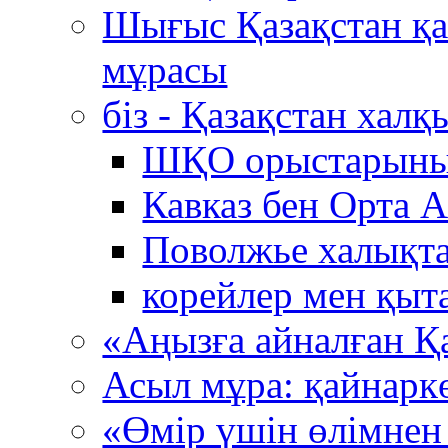
Шығыс Қазақстан қ
мұрасы
біз - Қазақстан хал
ШҚО орыстарыны
Кавказ бен Орта 
Поволжье халықта
корейлер мен қыт
«Аңызға айналған Қ
Асыл мұра: қайнарк
«Өмір үшін өлімнен