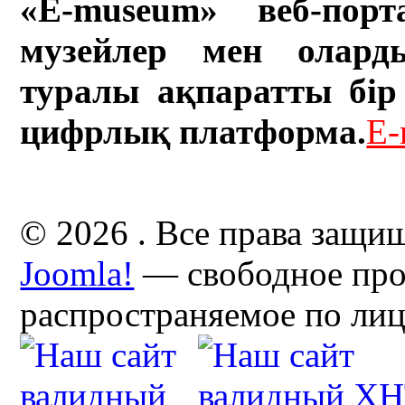
«E-museum» веб-порт
музейлер мен олард
туралы ақпаратты бір 
цифрлық платформа.
E-
© 2026 . Все права защи
Joomla!
— свободное про
распространяемое по ли