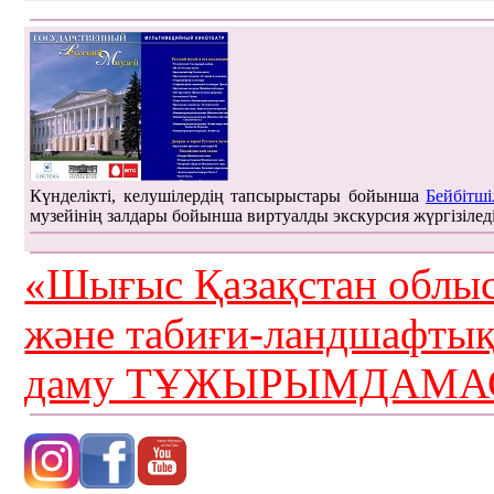
Күнделікті, келушілердің тапсырыстары бойынша
Бейбітші
музейінің залдары бойынша виртуалды экскурсия жүргізілед
«Шығыс Қазақстан облыс
және табиғи-ландшафты
даму ТҰЖЫРЫМДАМАС