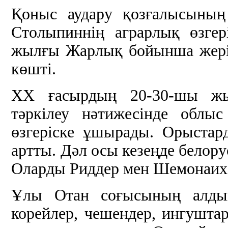
Қоныс аудару қозғалысының
Столыпиннің аграрлық өзге
жылғы Жарлық бойынша жері 
көшті.
ХХ ғасырдың 20-30-шы жы
тәркілеу нәтижесінде облы
өзгеріске ұшырады. Орыстард
артты. Дәл осы кезеңде белор
Оларды Риддер мен Шемонаиха 
Ұлы Отан соғысының алдынд
корейлер, чешендер, ингуштар