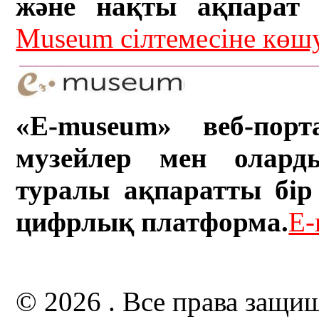
және нақты ақпарат а
Museum сілтемесіне кө
«E-museum» веб-порт
музейлер мен олард
туралы ақпаратты бір 
цифрлық платформа.
E-
© 2026 . Все права защи