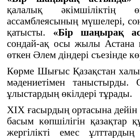
қалалық әкімшіліктің ө
ассамблеясының мүшелері, сонд
қатысты.
«Бір шаңырақ ас
сондай-ақ осы жылы Астана 
өткен Әлем діндері съезінде кө
Көрме Шығыс Қазақстан халы
мәдениетімен таныстырды. 
ұлыстардың өкілдері тұрады.
ХІХ ғасырдың ортасына дейі
басым көпшілігін қазақтар қ
жергілікті емес ұлттардың