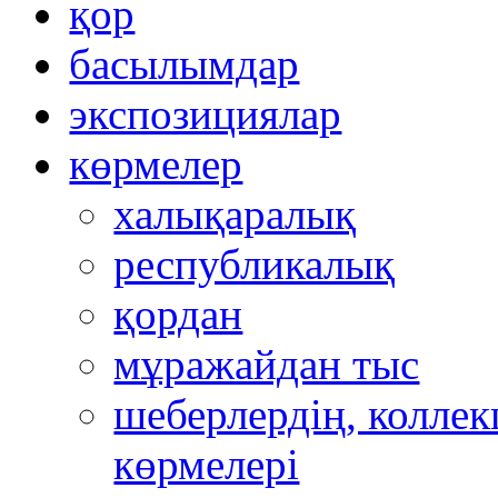
қор
басылымдар
экспозициялар
көрмелер
халықаралық
республикалық
қордан
мұражайдан тыс
шеберлердің, коллек
көрмелері