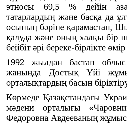
этносы 69,5 % дейін азай
татарлардың және басқа да ұл
осының бәріне қарамастан, Ш
қалуда және оның халқы бір 
бейбіт әрі береке-бірлікте өмір
1992 жылдан бастап облыс
жанында Достық Үйі жұмыс
орталықтардың басын біріктіру
Көрмеде Қазақстандағы Укра
мәдени орталығы «Чаровниц
Федоровна Авдееваның жұмыс