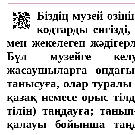
Біздің музей өзін
кодтарды енгізді,
мен жекелеген жәдігер
Бұл музейге кел
жасаушыларға ондағы 
танысуға, олар туралы 
қазақ немесе орыс тіл
тілін) таңдауға; танып-
қалауы бойынша таң