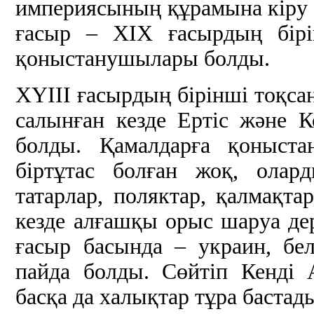
империясының құрамына кіру 
ғасыр – ХІХ ғасырдың бір
қоныстанушылары болды.
ХҮІІІ ғасырдың бірінші тоқса
салынған кезде Ертіс және К
болды. Қамалдарға қоныста
біртұтас болған жоқ, олар
татарлар, поляктар, қалмақта
кезде алғашқы орыс шаруа де
ғасыр басында – украин, бе
пайда болды. Сөйтіп Кенді 
басқа да халықтар тұра бастад