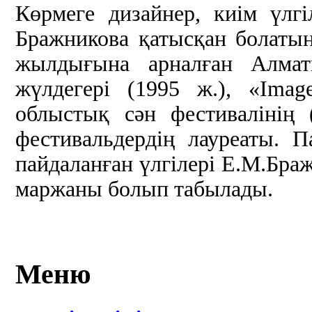
Көрмеге дизайнер, киім үлг
Бражникова қатысқан болаты
жылдығына арналған Алмат
жүлдегері (1995 ж.), «Imag
облыстық сән фестивалінің 
фестивальдердің лауреаты. 
пайдаланған үлгілері Е.М.Бра
маржаны болып табылады.
Меню