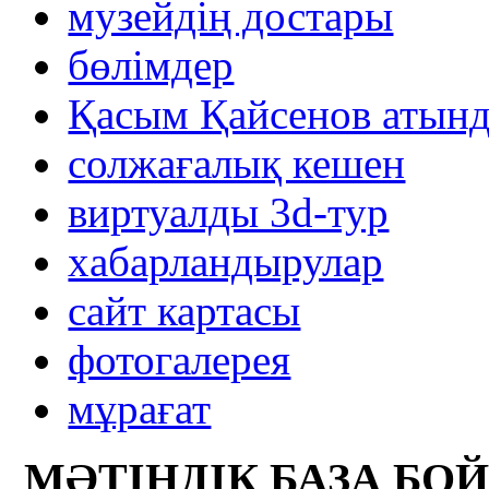
музейдің достары
бөлімдер
Қасым Қайсенов атынд
солжағалық кешен
виртуалды 3d-тур
xабарландырулар
сайт картасы
фотогалерея
мұрағат
МӘТІНДІК БАЗА БО