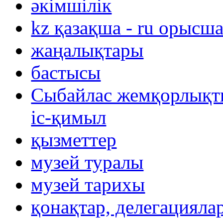
әкімшілік
kz қазақша - ru орысш
жаңалықтары
бастысы
Сыбайлас жемқорлықты
іс-қимыл
қызметтер
музей туралы
музей тарихы
қонақтар, делегацияла