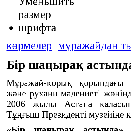
көрмелер
мұражайдан т
Бір шаңырақ астында
Мұражай-қорық қорындағы
және рухани мәдениеті жөнінд
2006 жылы Астана қаласын
Тұңғыш Президенті музейіне 
«Бір шаңырақ астында»
к