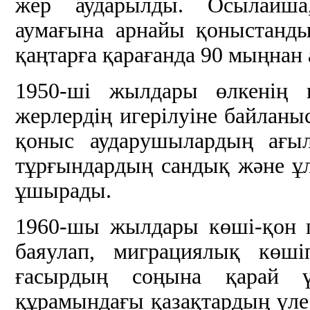
жер аударылды. Осылайш
аумағына арнайы қоныстанд
қаңтарға қарағанда 90 мыңнан 
1950-ші жылдары өлкенің 
жерлердің игерілуіне байланы
қоныс аударушылардың ағыл
тұрғындардың сандық және ұл
ұшырады.
1960-шы жылдары көші-қон п
баяулап, миграциялық көші
ғасырдың соңына қарай ү
құрамындағы қазақтардың үлес