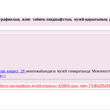
графиялық және табиғи-ландшафттық музей-қорығының 
ілік көшесі, 29
мекенжайындағы музей ғимаратында Мемлекетт
қ>>
е табиғи-ландшафтық музей-қорығы» КМҚК-ның даму ТҰЖЫР