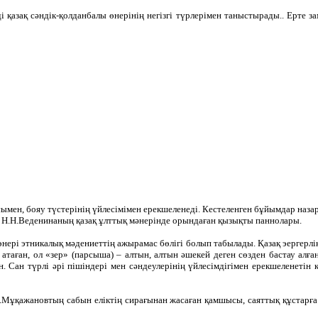
і қазақ сәндік-қолданбалы өнерінің негізгі түрлерімен таныстырады.. Ерте 
ымен, бояу түстерінің үйлесімімен ерекшеленеді. Кестеленген бұйымдар назар 
ер Н.Н.Веденинаның қазақ ұлттық мәнерінде орындаған қызықты паннолары.
нері этникалық мәдениеттің ажырамас бөлігі болып табылады. Қазақ эергерлік
таған, ол «зер» (парсыша) – алтын, алтын әшекей деген сөзден бастау алған.
н. Сан түрлі әрі пішіндері мен сәндеулерінің үйлесімдігімен ерекшеленет
ұқажановтың сабын еліктің сирағынан жасаған қамшысы, саяттық құстарға а