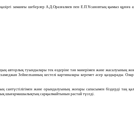
– қазіргі заманғы шеберлер А.Д.Оразғалиев пен Е.П.Ұсановтың қымыз құюға 
йдың авторлық туындылары тек өздеріне тән мәнерімен және жасалуының жо
ұхамеджан Зейнелханның кестелі картиналары керемет әсер қалдырады. Ола
ының сантүстілігімен және орындалуының жоғары сапасымен біздерді таң қ
тық шығармашылықтың сарқылмайтынын растай түседі.