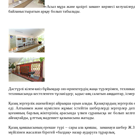
«Асыл мұра және қазіргі заман» көрмесі келушілерд
байланыстыратын арқау болып табылады.
Дәстүрлі кілем-киіз бұйымдар ою-өрнектердің жаңа түрлерімен, техникас
техникасында кестеленген тұскиіздер; ыдыс-аяқ салатын аяққаптар, ісм
Қазақ зергерлік әшекейлері айрықша орын алады. Қазақтардың зергерлік ө
еді. Алтынмен және күміспен жұмыс істейтін шеберлерді зергерлер деп а
қоғамның барлық жіктерінің арасында үлкен сұранысқа ие болып келге
айғақтайды, ұлттық мәдениет қазынасына жатады.
Қазақ қамшысының ерекше түрі – сары ала қамшы, заманауи шебер Ж.З.М
мүйізінен жасалған бірегей «балдақ» назар аударуға тұрарлық.