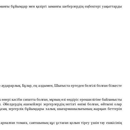
заманғы бұйымдар мен қазіргі заманғы шеберлердің еңбектері уақыттарды
аударарлық. Бұлар, ең алдымен, Шығыста ертеден белгілі болған бізкесте
 өнері кәсіби сипатта болған, мұның өзі өндіріс ерекшелігіне байланысты
 Әйелдердің әшекейлері зергерлердің негізгі өнімі болған, өйткені олар
ін қазақ зергерлік бұйымдары халық шығармашылығының жарқын беттерін
рналған томаға, саятшының құс ұстаған қолын тіреу үшін тау ешкісінің