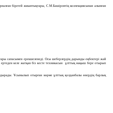
арналған бірегей жиынтықтары, С.М.Бәшіровтің коллекциясынан алынған
ғары сапасымен ерекшеленеді. Осы шеберлердің дарынды еңбектері жәй
р ертеден келе жатқан біз кесте техникасын ұлттық нақыш бере отырып
алдырады. Ұсынылып отырған көрме ұлттық қолданбалы өнердің барлық