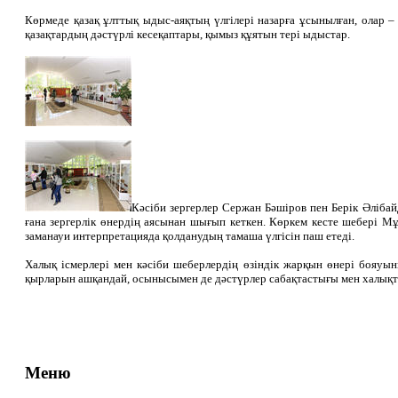
Көрмеде қазақ ұлттық ыдыс-аяқтың үлгілері назарға ұсынылған, олар 
қазақтардың дәстүрлі кесеқаптары, қымыз құятын тері ыдыстар.
Кәсіби зергерлер Сержан Бәшіров пен Берік Әліба
ғана зергерлік өнердің аясынан шығып кеткен. Көркем кесте шебері М
заманауи интерпретацияда қолданудың тамаша үлгісін паш етеді.
Халық ісмерлері мен кәсіби шеберлердің өзіндік жарқын өнері бояу
қырларын ашқандай, осынысымен де дәстүрлер сабақтастығы мен халық
Меню