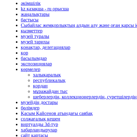
әкімшілік
kz қазақша - ru орысша
жаңалықтары
бастысы
Сыбайлас жемқорлықтың алдын алу және оған қарсы 
қызметтер
музей туралы
музей тарихы
қонақтар, делегациялар
қор
басылымдар
экспозициялар
көрмелер
халықаралық
республикалық
қордан
мұражайдан тыс
шеберлердің, коллекционерлердің, суретшілердің
музейдің достары
бөлімдер
Қасым Қайсенов атындағы саябақ
солжағалық кешен
виртуалды 3d-тур
xабарландырулар
сайт картасы