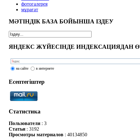
фотогалерея
мұрағат
МӘТІНДІК БАЗА БОЙЫНША ІЗДЕУ
ЯНДЕКС ЖҮЙЕСІНДЕ ИНДЕКСАЦИЯДАН Ө
на сайте
в интернете
Есептегіштер
Статистика
Пользователи
: 3
Статьи
: 3192
Просмотры материалов
: 40134850