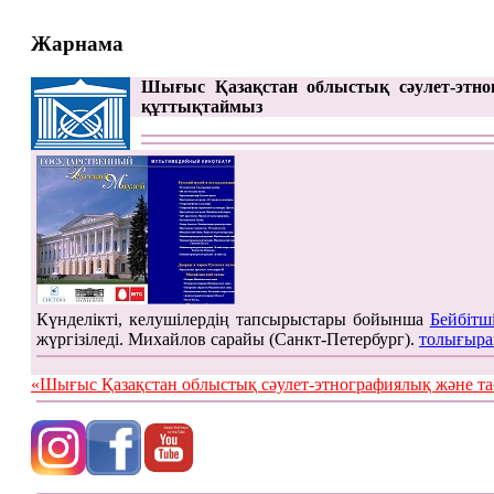
Жарнама
Шығыс Қазақстан облыстық сәулет-этно
құттықтаймыз
Күнделікті, келушілердің тапсырыстары бойынша
Бейбітш
жүргізіледі. Михайлов сарайы (Санкт-Петербург).
толығыра
«Шығыс Қазақстан облыстық сәулет-этнографиялық жән