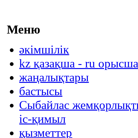
Меню
әкімшілік
kz қазақша - ru орысш
жаңалықтары
бастысы
Сыбайлас жемқорлықты
іс-қимыл
қызметтер