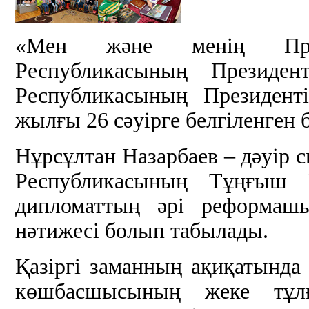
«Мен және менің През
Республикасының Президент
Республикасының Президент
жылғы 26 сәуірге белгіленген 
Нұрсұлтан Назарбаев – дәуір с
Республикасының Тұңғыш П
дипломаттың әрі реформашы
нәтижесі болып табылады.
Қазіргі заманның ақиқатында
көшбасшысының жеке тұлғ