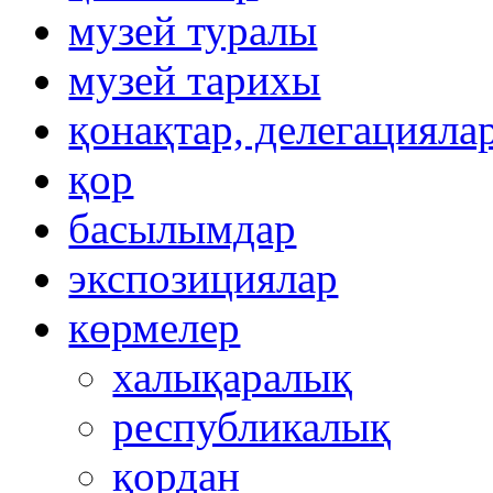
музей туралы
музей тарихы
қонақтар, делегацияла
қор
басылымдар
экспозициялар
көрмелер
халықаралық
республикалық
қордан