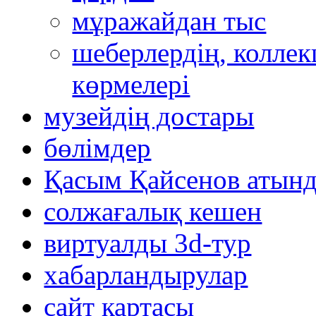
мұражайдан тыс
шеберлердің, коллек
көрмелері
музейдің достары
бөлімдер
Қасым Қайсенов атынд
солжағалық кешен
виртуалды 3d-тур
xабарландырулар
сайт картасы