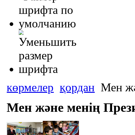
көрмелер
қордан
Мен жә
Мен және менің Прези