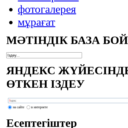
фотогалерея
мұрағат
МӘТІНДІК БАЗА БО
ЯНДЕКС ЖҮЙЕСІНД
ӨТКЕН ІЗДЕУ
на сайте
в интернете
Есептегіштер