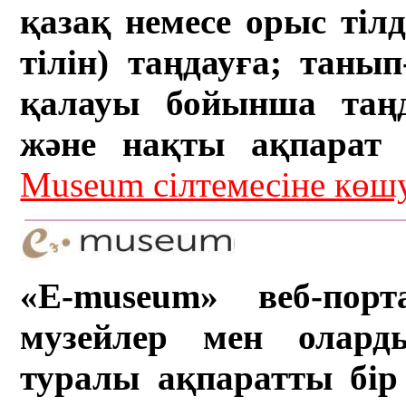
қазақ немесе орыс тіл
тілін) таңдауға; танып-
қалауы бойынша таң
және нақты ақпарат а
Museum сілтемесіне кө
«E-museum» веб-порт
музейлер мен олард
туралы ақпаратты бір 