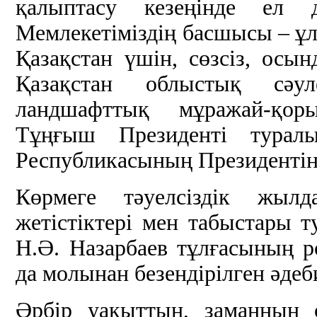
қалыптасу кезеңінде ел 
Мемлекетіміздің басшысы – ұ
Қазақстан үшін, сөзсіз, ос
Қазақстан облыстық сәул
ландшафттық мұражай-қор
Тұңғыш Президенті туралы
Республикасының Президентін 
Көрмеге тәуелсіздік жылд
жетістіктері мен табыстары 
Н.Ә. Назарбаев тұлғасының 
да молынан безендірілген әде
Әрбір уақыттың, заманның ө