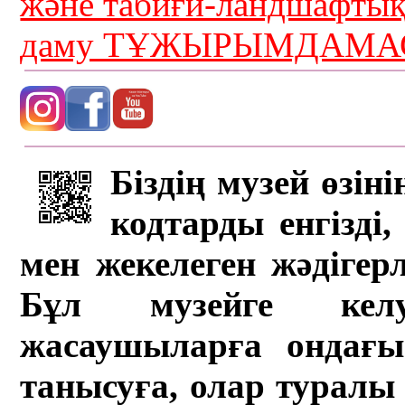
және табиғи-ландшафты
даму ТҰЖЫРЫМДАМАС
Біздің музей өзін
кодтарды енгізді,
мен жекелеген жәдігер
Бұл музейге кел
жасаушыларға ондағы 
танысуға, олар туралы 