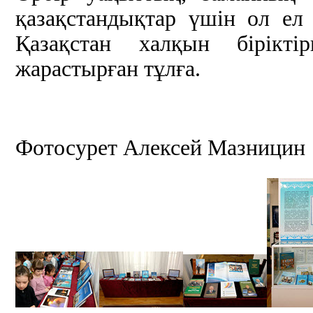
қазақстандықтар үшін ол ел
Қазақстан халқын бірікт
жарастырған тұлға.
Фотосурет Алексей Мазницин