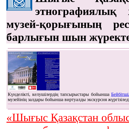
этнографиялық 
музей-қорығының рес
барлығын шын жүрект
Күнделікті, келушілердің тапсырыстары бойынша
Бейбітші
музейінің залдары бойынша виртуалды экскурсия жүргізілед
«Шығыс Қазақстан облыс