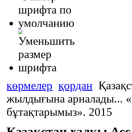
көрмелер
қордан
Қазақс
жылдығына арналады... «
бұтақтарымыз». 2015
Қазақстан халқы Ас