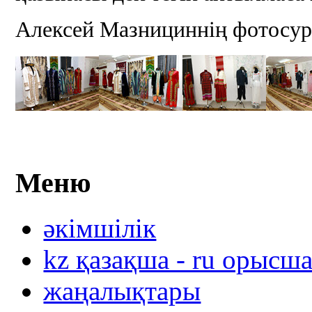
Алексей Мазнициннің фотосур
Меню
әкімшілік
kz қазақша - ru орысш
жаңалықтары