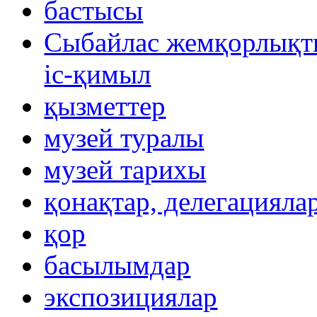
бастысы
Сыбайлас жемқорлықты
іс-қимыл
қызметтер
музей туралы
музей тарихы
қонақтар, делегацияла
қор
басылымдар
экспозициялар