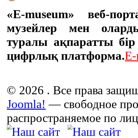
«E-museum» веб-порт
музейлер мен олард
туралы ақпаратты бір 
цифрлық платформа.
E-
© 2026 . Все права защи
Joomla!
— свободное про
распространяемое по ли