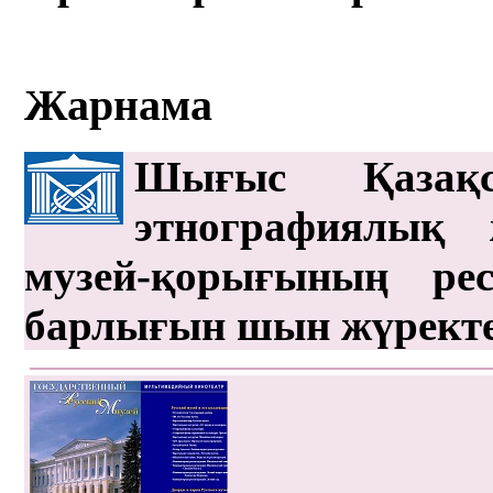
Жарнама
Шығыс Қазақс
этнографиялық 
музей-қорығының рес
барлығын шын жүрект