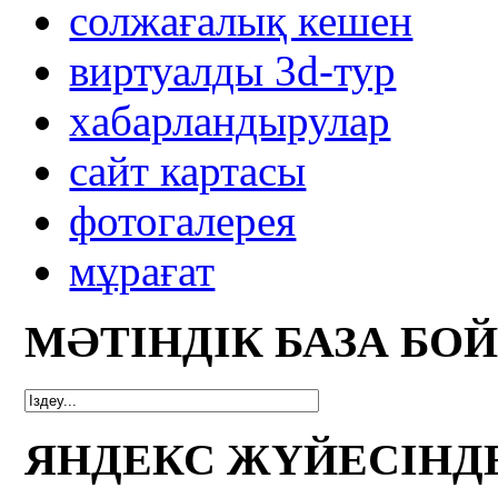
солжағалық кешен
виртуалды 3d-тур
xабарландырулар
сайт картасы
фотогалерея
мұрағат
МӘТІНДІК БАЗА БО
ЯНДЕКС ЖҮЙЕСІНД