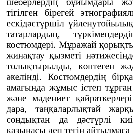
шеберлердің бұйымдары жә
тігілген бірегей этнографи
ескідәстүршіл үйленутойылық
татарлардың, түркімендерд
костюмдері. Мұражай қорықты
жинақтау қызметі нәтижесін
толықтырылды, көптеген жә
әкелінді. Костюмдердің бір
амағында жұмыс істеп тұрған
және мәдениет қайраткерлер
дара, таңқаларлықтай жар
сондықтан да дәстүрлі к
қазынасы деп тегін айтылмаса 