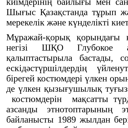
киімдерінің байлығы мен сан
Шығыс Қазақстанда тұрып ж
мерекелік және күнделікті кие
Мұражай-қорық қорындағы к
негізі ШҚО Глубокое а
қалыптастырыла бастады, с
ескідәстүршілдердің үйлен
бірегей костюмдері үлкен оры
де үлкен қызығушылық туғыза
костюмдерін мақсатты түр
азсанды этнотоптарының э
байланысты 1989 жылдан бері