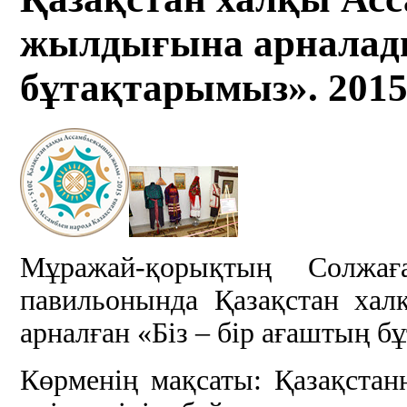
жылдығына арналады.
бұтақтарымыз». 201
Мұражай-қорықтың Солжағ
павильонында Қазақстан ха
арналған «Біз – бір ағаштың 
Көрменің мақсаты: Қазақст