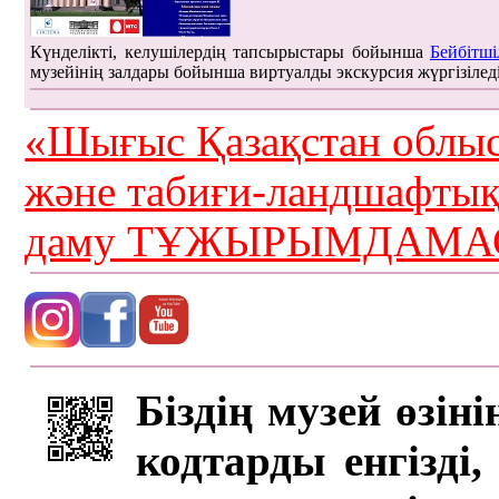
Күнделікті, келушілердің тапсырыстары бойынша
Бейбітші
музейінің залдары бойынша виртуалды экскурсия жүргізілед
«Шығыс Қазақстан облыс
және табиғи-ландшафты
даму ТҰЖЫРЫМДАМАС
Біздің музей өзін
кодтарды енгізді,