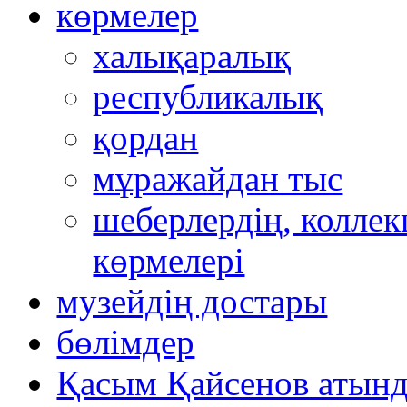
көрмелер
халықаралық
республикалық
қордан
мұражайдан тыс
шеберлердің, коллек
көрмелері
музейдің достары
бөлімдер
Қасым Қайсенов атынд