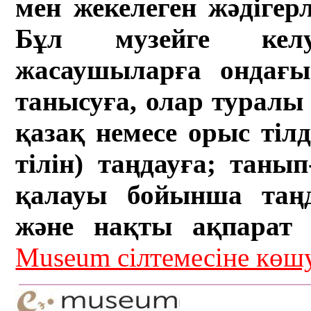
мен жекелеген жәдігер
Бұл музейге кел
жасаушыларға ондағы 
танысуға, олар туралы 
қазақ немесе орыс тіл
тілін) таңдауға; танып-
қалауы бойынша таң
және нақты ақпарат а
Museum сілтемесіне кө