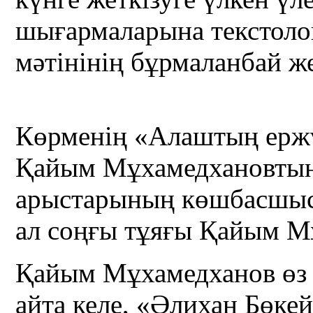
шығармаларына текстоло
мәтінінің бұрмаланбай ж
Көрменің «Алаштың ержү
Қайым Мұхамедхановтың
арыстарының көшбасшыс
ал соңғы тұяғы Қайым Мұ
Қайым Мұхамедханов өз ә
айта келе, «Әлихан Бөкей