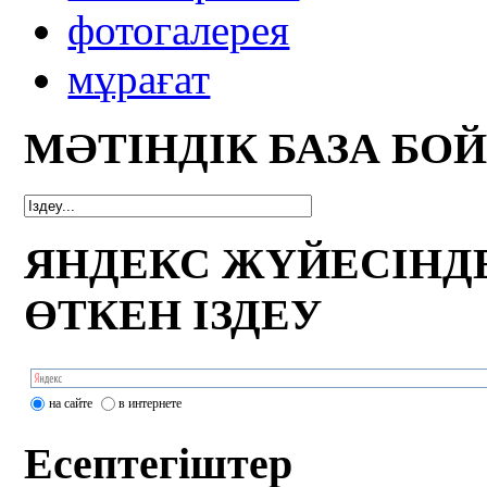
фотогалерея
мұрағат
МӘТІНДІК БАЗА БО
ЯНДЕКС ЖҮЙЕСІНД
ӨТКЕН ІЗДЕУ
на сайте
в интернете
Есептегіштер