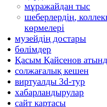
мұражайдан тыс
шеберлердің, коллек
көрмелері
музейдің достары
бөлімдер
Қасым Қайсенов атынд
солжағалық кешен
виртуалды 3d-тур
xабарландырулар
сайт картасы