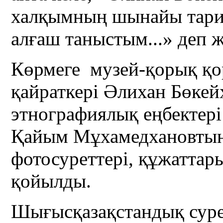
халқымның шынайы тари
алғаш таныстым...» деп 
Көрмеге музей-қорық қ
қайраткері Әлихан Бөкей
этнографиялық еңбектер
Қайым Мұхамедхановтың
фотосуреттері, құжаттар
қойылды.
Шығысқазақстандық суре