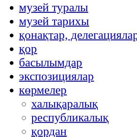
музей туралы
музей тарихы
қонақтар, делегацияла
қор
басылымдар
экспозициялар
көрмелер
халықаралық
республикалық
қордан