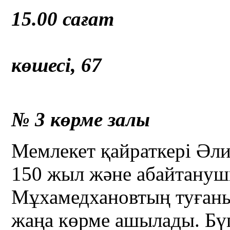
15.00 сағат
Қ.Қа
көшесі, 67
№ 3 көрме залы
Мемлекет қайраткері Әл
150 жыл және абайтану
Мұхамедхановтың туғаны
жаңа көрме ашылады. Бүг