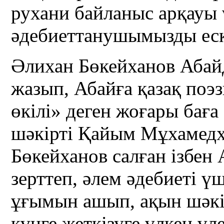
рухани байланыс арқауы ү
әдебиеттанушымызды еск
Әлихан Бөкейханов Абай
жазып, Абайға қазақ по
өкілі» деген жоғары баға
шәкірті Қайым Мұхамедх
Бөкейханов салған ізбе
зерттеп, әлем әдебиеті ү
ұғымын ашып, ақын шәкір
күнге жеткізуге үлкен үл