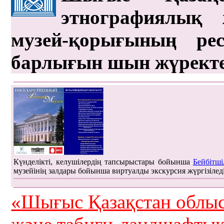
этнографиялық 
музей-қорығының рес
барлығын шын жүрект
Күнделікті, келушілердің тапсырыстары бойынша
Бейбітші
музейінің залдары бойынша виртуалды экскурсия жүргізілед
«Шығыс Қазақстан облыс