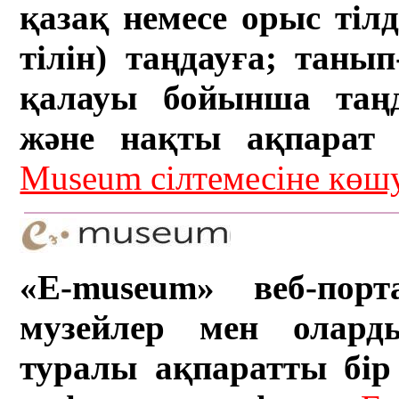
қазақ немесе орыс тіл
тілін) таңдауға; танып-
қалауы бойынша таң
және нақты ақпарат а
Museum сілтемесіне кө
«E-museum» веб-порт
музейлер мен олард
туралы ақпаратты бір 