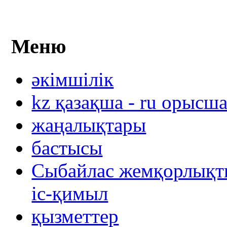
Меню
әкімшілік
kz қазақша - ru орысш
жаңалықтары
бастысы
Сыбайлас жемқорлықты
іс-қимыл
қызметтер