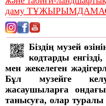
және табиғи-ландшафты
даму ТҰЖЫРЫМДАМАС
Біздің музей өзін
кодтарды енгізді,
мен жекелеген жәдігер
Бұл музейге кел
жасаушыларға ондағы 
танысуға, олар туралы 