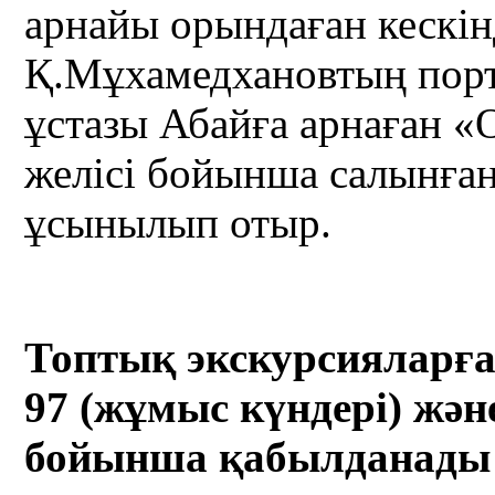
арнайы орындаған кескі
Қ.Мұхамедхановтың пор
ұстазы Абайға арнаған «
желісі бойынша салынға
ұсынылып отыр.
Топтық экскурсияларға 
97 (жұмыс күндері) жән
бойынша қабылданады