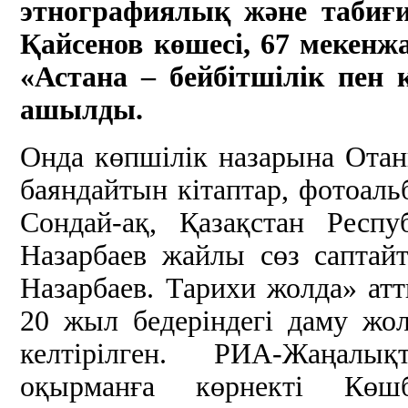
этнографиялық және табиғ
Қайсенов көшесі, 67 мекен
«Астана – бейбітшілік пен 
ашылды.
Онда көпшілік назарына Ота
баяндайтын кітаптар, фотоал
Сондай-ақ, Қазақстан Респ
Назарбаев жайлы сөз сапта
Назарбаев. Тарихи жолда» атт
20 жыл бедеріндегі даму жо
келтірілген. РИА-Жаңалық
оқырманға көрнекті Көш