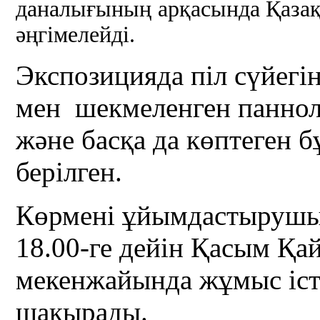
даналығының арқасында Қазақ
әңгімелейді.
Экспозицияда піл сүйегі
мен шекмеленген паннол
және басқа да көптеген
берілген.
Көрмені ұйымдастырушыл
18.00-ге дейін Қасым Қай
мекенжайында жұмыс іст
шақырады.