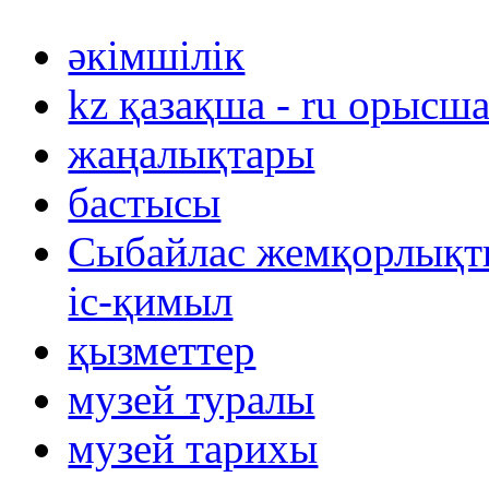
әкімшілік
kz қазақша - ru орысш
жаңалықтары
бастысы
Сыбайлас жемқорлықты
іс-қимыл
қызметтер
музей туралы
музей тарихы