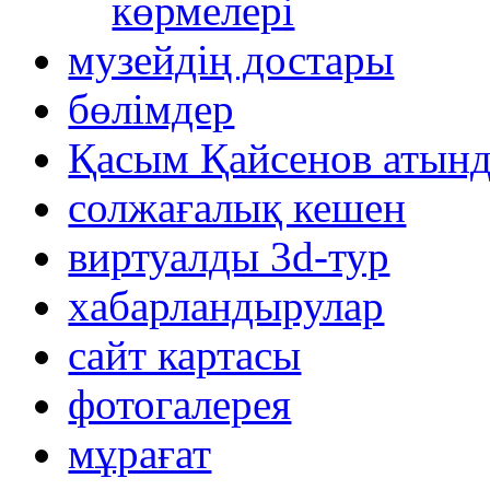
көрмелері
музейдің достары
бөлімдер
Қасым Қайсенов атынд
солжағалық кешен
виртуалды 3d-тур
xабарландырулар
сайт картасы
фотогалерея
мұрағат