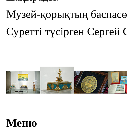
Музей-қорықтың баспасөз
Суретті түсірген Сергей 
Меню