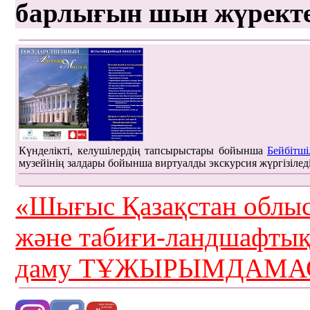
барлығын шын жүрект
Күнделікті, келушілердің тапсырыстары бойынша
Бейбітші
музейінің залдары бойынша виртуалды экскурсия жүргізілед
«Шығыс Қазақстан облыс
және табиғи-ландшафты
даму ТҰЖЫРЫМДАМАС