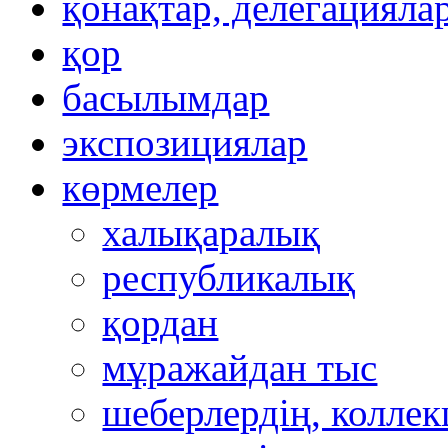
қонақтар, делегацияла
қор
басылымдар
экспозициялар
көрмелер
халықаралық
республикалық
қордан
мұражайдан тыс
шеберлердің, коллек