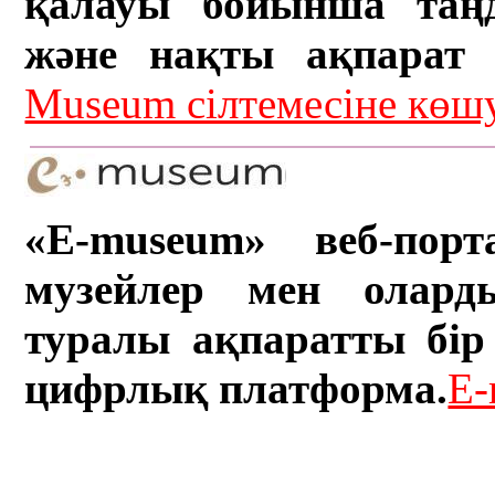
қалауы бойынша таң
және нақты ақпарат а
Museum сілтемесіне кө
«E-museum» веб-порт
музейлер мен олард
туралы ақпаратты бір 
цифрлық платформа.
E-