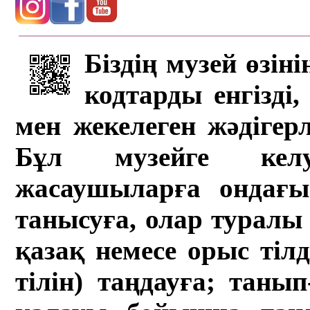
Біздің музей өзін
кодтарды енгізді,
мен жекелеген жәдігер
Бұл музейге кел
жасаушыларға ондағы 
танысуға, олар туралы 
қазақ немесе орыс тіл
тілін) таңдауға; танып-