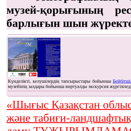
музей-қорығының рес
барлығын шын жүрект
Күнделікті, келушілердің тапсырыстары бойынша
Бейбітші
музейінің залдары бойынша виртуалды экскурсия жүргізілед
«Шығыс Қазақстан облыс
және табиғи-ландшафты
даму ТҰЖЫРЫМДАМАС