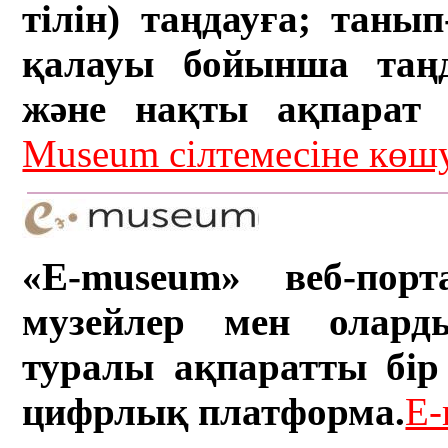
тілін) таңдауға; танып-
қалауы бойынша таң
және нақты ақпарат а
Museum сілтемесіне кө
«E-museum» веб-порт
музейлер мен олард
туралы ақпаратты бір 
цифрлық платформа.
E-