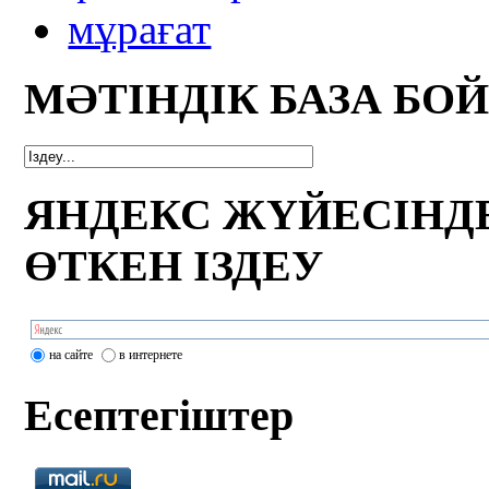
мұрағат
МӘТІНДІК БАЗА БО
ЯНДЕКС ЖҮЙЕСІНД
ӨТКЕН ІЗДЕУ
на сайте
в интернете
Есептегіштер