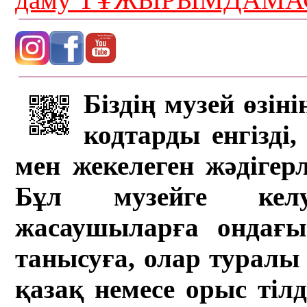
Біздің музей өзін
кодтарды енгізді,
мен жекелеген жәдігер
Бұл музейге кел
жасаушыларға ондағы 
танысуға, олар туралы 
қазақ немесе орыс тіл