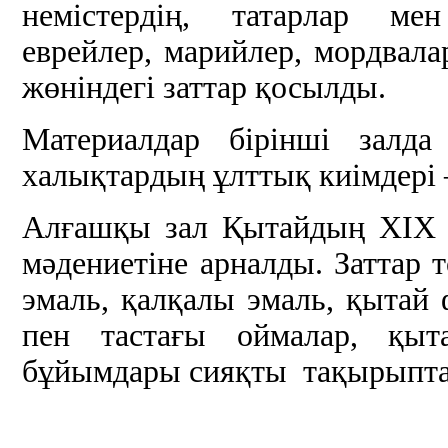
немістердің, татарлар мен
еврейлер, марийлер, мордвалар
жөніндегі заттар қосылды.
Материалдар бірінші залда
халықтардың ұлттық киімдері –
Алғашқы зал Қытайдың ХІХ 
мәдениетіне арналды. Заттар 
эмаль, қалқалы эмаль, қытай
пен тастағы оймалар, қыт
бұйымдары сияқты тақырыпта