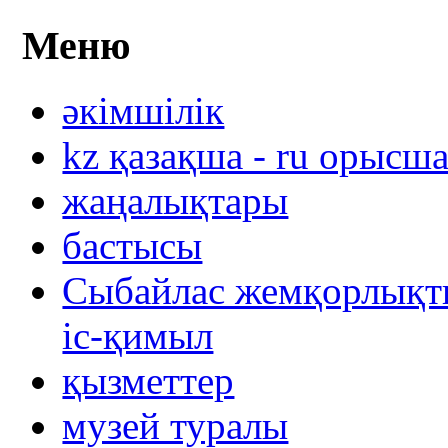
Меню
әкімшілік
kz қазақша - ru орысш
жаңалықтары
бастысы
Сыбайлас жемқорлықты
іс-қимыл
қызметтер
музей туралы