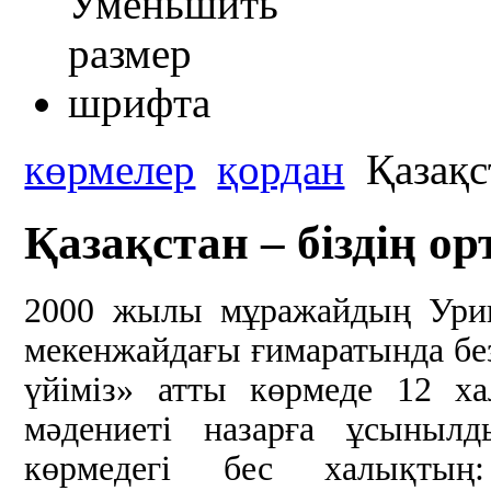
көрмелер
қордан
Қазақст
Қазақстан – біздің ор
2000 жылы мұражайдың Урицк
мекенжайдағы ғимаратында безе
үйіміз» атты көрмеде 12 х
мәдениеті назарға ұсыныл
көрмедегі бес халықтың: