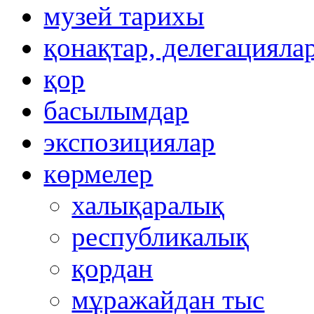
музей тарихы
қонақтар, делегацияла
қор
басылымдар
экспозициялар
көрмелер
халықаралық
республикалық
қордан
мұражайдан тыс