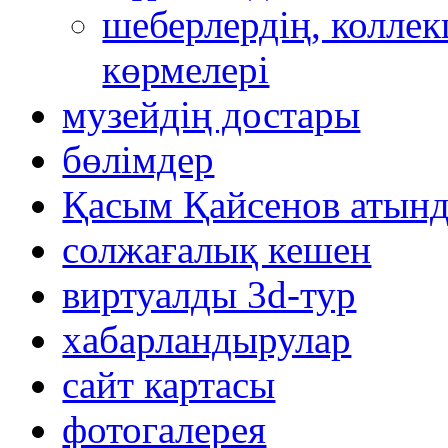
шеберлердің, коллек
көрмелері
музейдің достары
бөлімдер
Қасым Қайсенов атынд
солжағалық кешен
виртуалды 3d-тур
xабарландырулар
сайт картасы
фотогалерея