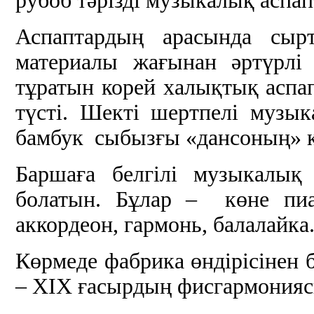
рубоб тәрізді музыкалық асп
Аспаптардың арасында сырт
материалы жағынан әртүрлі
тұратын корей халықтық аспа
түсті. Шекті шертпелі музы
бамбук сыбызғы «дансоның» 
Баршаға белгілі музыкалық
болатын. Бұлар – көне пиан
аккордеон, гармонь, балалайка
Көрмеде фабрика өндірісінен б
– ХІХ ғасырдың фисгармонияс