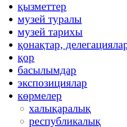
қызметтер
музей туралы
музей тарихы
қонақтар, делегацияла
қор
басылымдар
экспозициялар
көрмелер
халықаралық
республикалық