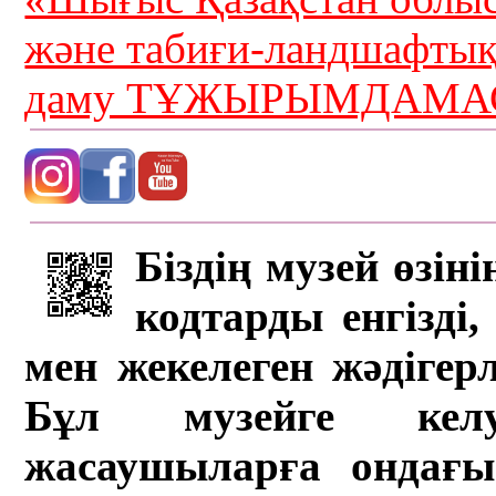
және табиғи-ландшафты
даму ТҰЖЫРЫМДАМАС
Біздің музей өзін
кодтарды енгізді,
мен жекелеген жәдігер
Бұл музейге кел
жасаушыларға ондағы 