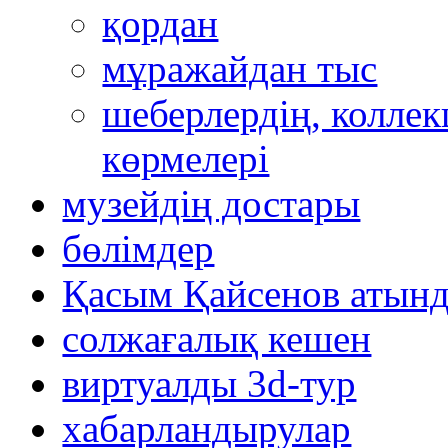
қордан
мұражайдан тыс
шеберлердің, коллек
көрмелері
музейдің достары
бөлімдер
Қасым Қайсенов атынд
солжағалық кешен
виртуалды 3d-тур
xабарландырулар