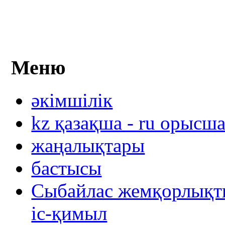
Меню
әкімшілік
kz қазақша - ru орысш
жаңалықтары
бастысы
Сыбайлас жемқорлықты
іс-қимыл