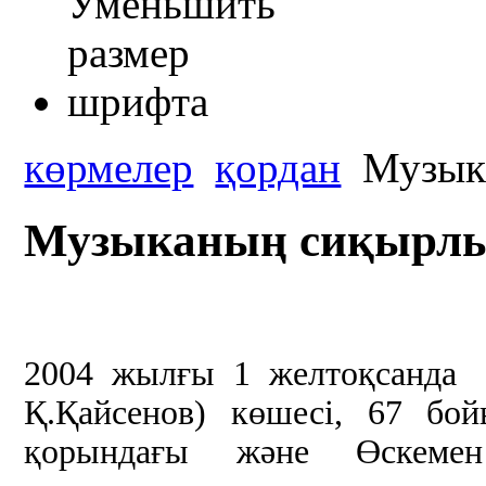
көрмелер
қордан
Музыка
Музыканың сиқырлы 
2004 жылғы 1 желтоқсанда 
Қ.Қайсенов) көшесі, 67 бо
қорындағы және Өскеме