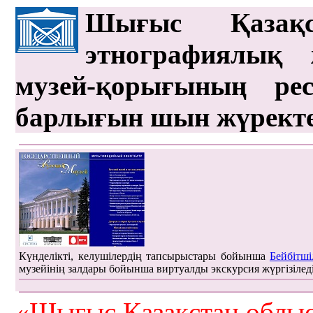
Шығыс Қазақс
этнографиялық 
музей-қорығының рес
барлығын шын жүрект
Күнделікті, келушілердің тапсырыстары бойынша
Бейбітші
музейінің залдары бойынша виртуалды экскурсия жүргізілед
«Шығыс Қазақстан облыс