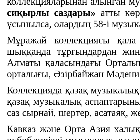
коллекцияларынан алынған м
сиқырлы саздары»
атты көр
ұсынылса, олардың 58-і музык
Мұражай коллекциясы қала
шыққанда тұрғындардан жин
Алматы қаласындағы Орталық
орталығы, Әзірбайжан Мәдение
Коллекцияда қазақ музыкалық
қазақ музыкалық аспаптарыны
саз сырнай, шертер, асатаяқ, ж
Кавказ және Орта Азия халықт