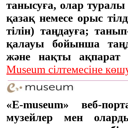
танысуға, олар туралы 
қазақ немесе орыс тіл
тілін) таңдауға; танып-
қалауы бойынша таң
және нақты ақпарат а
Museum сілтемесіне кө
«E-museum» веб-порт
музейлер мен олард