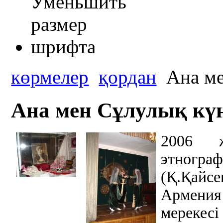
көрмелер
қордан
Ана ме
Ана мен Сұлулық күн
2006 
этног
(Қ.Қайс
Армени
мерекес