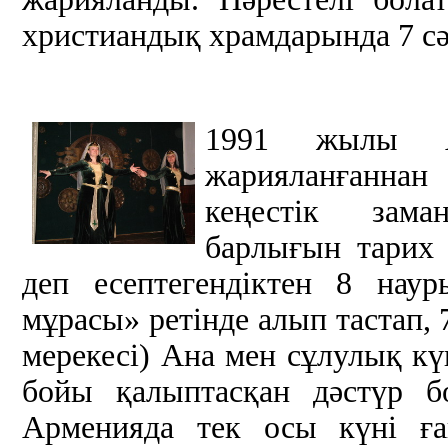
христиандық храмдарында 7 сәу
1991 жылы Ар
жарияланғанна
кеңестік зама
барлығын тарих 
деп есептегендіктен 8 нау
мұрасы» ретінде алып тастап, 
мерекесі) Ана мен сұлулық кү
бойы қалыптасқан дәстүр б
Арменияда тек осы күні ға