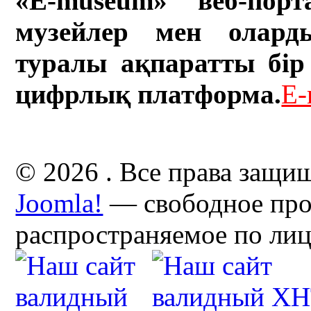
«E-museum» веб-порт
музейлер мен олард
туралы ақпаратты бір 
цифрлық платформа.
E-
© 2026 . Все права защи
Joomla!
— свободное про
распространяемое по ли