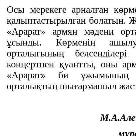
Осы мерекеге арналған көрм
қалыптастырылған болатын. Жә
«Арарат» армян мәдени орт
ұсынды. Көрменің ашыл
орталығының белсенділері 
концертпен қуантты, оны арм
«Арарат» би ұжымының ж
орталықтың шығармашыл жаст
М.А.Але
мұр