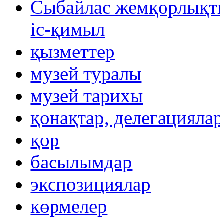
Сыбайлас жемқорлықты
іс-қимыл
қызметтер
музей туралы
музей тарихы
қонақтар, делегацияла
қор
басылымдар
экспозициялар
көрмелер