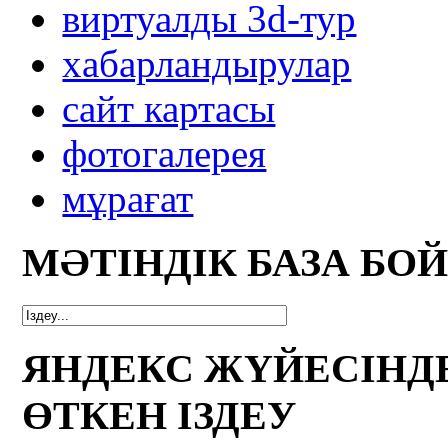
виртуалды 3d-тур
xабарландырулар
сайт картасы
фотогалерея
мұрағат
МӘТІНДІК БАЗА БО
ЯНДЕКС ЖҮЙЕСІНД
ӨТКЕН ІЗДЕУ