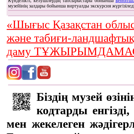
Күнделікті, келушілердің тапсырыстары бойынша
Бейбітші
музейінің залдары бойынша виртуалды экскурсия жүргізілед
«Шығыс Қазақстан облыс
және табиғи-ландшафты
даму ТҰЖЫРЫМДАМАС
Біздің музей өзін
кодтарды енгізді,
мен жекелеген жәдігер