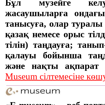
Бұл музейге кел
жасаушыларға ондағы 
танысуға, олар туралы 
қазақ немесе орыс тіл
тілін) таңдауға; танып-
қалауы бойынша таң
және нақты ақпарат а
Museum сілтемесіне кө