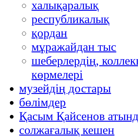
халықаралық
республикалық
қордан
мұражайдан тыс
шеберлердің, коллек
көрмелері
музейдің достары
бөлімдер
Қасым Қайсенов атынд
солжағалық кешен