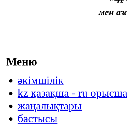
мен а
Меню
әкімшілік
kz қазақша - ru орысш
жаңалықтары
бастысы