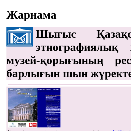
Жарнама
Шығыс Қазақс
этнографиялық 
музей-қорығының рес
барлығын шын жүрект