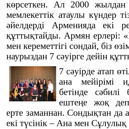
көрсеткен. Ал 2000 жылдан
мемлекеттік атаулы күндер ті
әйелдерді Арменияда екі р
құттықтайды. Армян ерлері: 
мен кереметтігі сондай, біз өзі
наурыздан 7 сәуірге дейін құ
7 сәуірде атап өт
ана мейірімі и
бетінде сәбилі
ештеңе жоқ деп
ерте заманнан. Сондықтан да 
екі түсінік – Ана мен Сұлулық 