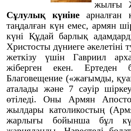
жылғы 
Сұлулық күніне
арналған к
таңдалған күн емес, армян ші
күні Құдай барлық адамдар
Христосты дүниеге әкелетіні
жеткізу үшін Гавриил арх
жіберген екен. Ертеден 
Благовещение («жағымды, қуан
аталады және 7 сәуір шірке
өтіледі. Оны Армян Апосто
жылдары католикостың (Арм
жарлығы бойынша бұл кү
жарияланды. Нәрестелі бол