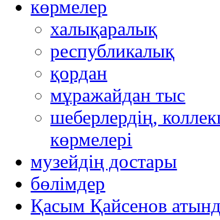
көрмелер
халықаралық
республикалық
қордан
мұражайдан тыс
шеберлердің, коллек
көрмелері
музейдің достары
бөлімдер
Қасым Қайсенов атынд