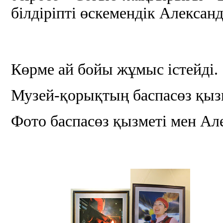
білдіріпті өскемендік Александ
Көрме ай бойы жұмыс істейді.
Музей-қорықтың баспасөз қыз
Фото баспасөз қызметі мен Ал