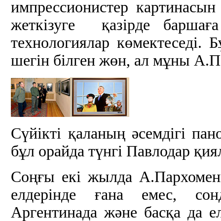
импрессионистер картинасын 
жеткізуге қазірде баршаға
технологиялар көмектеседі. 
шегін білген жөн, ал мұны А.
Сүйікті қаланың әсемдігі пан
бұл орайда түнгі Павлодар қи
Соңғы екі жылда А.Пархоме
елдерінде ғана емес, со
Аргентинада және басқа да 