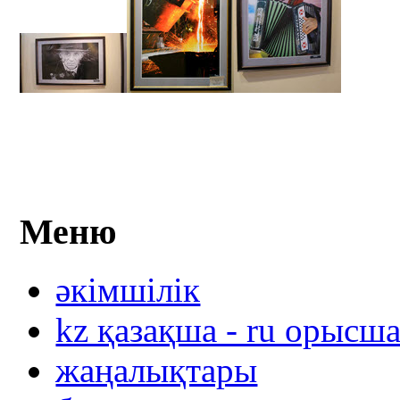
Меню
әкімшілік
kz қазақша - ru орысш
жаңалықтары