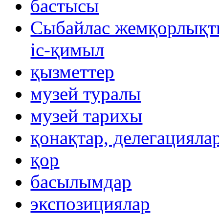
бастысы
Сыбайлас жемқорлықты
іс-қимыл
қызметтер
музей туралы
музей тарихы
қонақтар, делегацияла
қор
басылымдар
экспозициялар