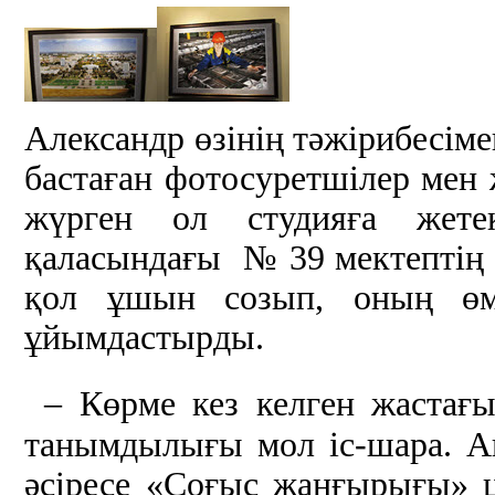
Александр өзінің тәжірибесіме
бастаған фотосуретшілер мен
жүрген ол студияға жетек
қаласындағы № 39 мектептің
қол ұшын созып, оның өмі
ұйымдастырды.
– Көрме кез келген жастағ
танымдылығы мол іс-шара. Ав
әсіресе «Соғыс жаңғырығы» ци