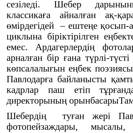
сезіледі. Шебер дарыны
классикаға айналған ақ-қ
өмірдегідей – ештеңе қосып-
циклына біріктірілген еңбект
емес. Ардагерлердің фотол
арналған бір ғана түрлі-түс
көпсалалығын еңбек поэзиясын
Павлодарға байланысты қамт
кадрлар паш етіп тұрғанд
директорының орынбасарыТам
Шебердің туған жері Павл
фотопейзаждары, мысалы,