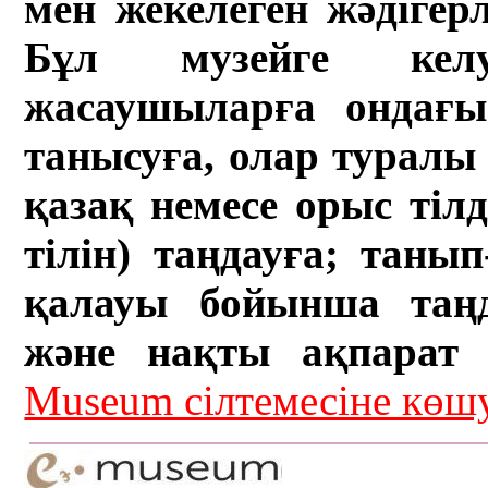
мен жекелеген жәдігер
Бұл музейге кел
жасаушыларға ондағы 
танысуға, олар туралы 
қазақ немесе орыс тіл
тілін) таңдауға; танып-
қалауы бойынша таң
және нақты ақпарат а
Museum сілтемесіне кө