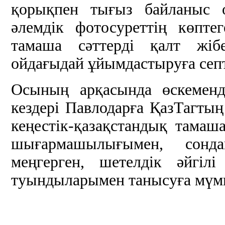
қорықпен тығыз байланыс о
әлемдік фотосуреттің көпте
тамаша сәттерді қалт жібе
ойдағыдай ұйымдастыруға септі
Осының арқасында өскемен
кездері Павлодарға ҚазТагтың
кеңестік-қазақстандық тамаш
шығармашылығымен, сонда
меңгерген, шетелдік әйгіл
туындыларымен танысуға мүмк