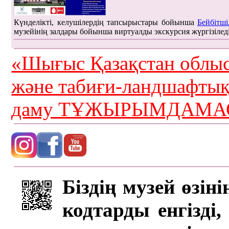
Күнделікті, келушілердің тапсырыстары бойынша
Бейбітші
музейінің залдары бойынша виртуалды экскурсия жүргізілед
«Шығыс Қазақстан облыс
және табиғи-ландшафты
даму ТҰЖЫРЫМДАМАС
Біздің музей өзін
кодтарды енгізді,