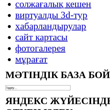
солжағалық кешен
виртуалды 3d-тур
xабарландырулар
сайт картасы
фотогалерея
мұрағат
МӘТІНДІК БАЗА БО
ЯНДЕКС ЖҮЙЕСІНД