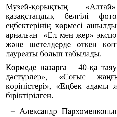
Музей-қорықтың «Алтай
қазақстандық белгілі фо
еңбектерінің көрмесі ашылды
арналған «Ел мен жер» эксп
және шетелдерде өткен көп
лауреаты болып табылады.
Көрмеде назарға 40-қа тая
дәстүрлер», «Соғыс жаңғ
көріністері», «Еңбек адамы 
біріктірілген.
– Александр Пархоменконы