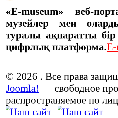
«E-museum» веб-порт
музейлер мен олард
туралы ақпаратты бір 
цифрлық платформа.
E-
© 2026 . Все права защи
Joomla!
— свободное про
распространяемое по ли