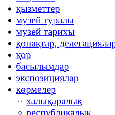
қызметтер
музей туралы
музей тарихы
қонақтар, делегацияла
қор
басылымдар
экспозициялар
көрмелер
халықаралық
республикалық