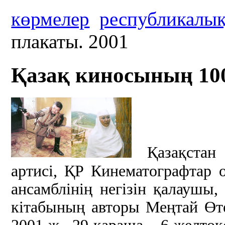
көрмелер
республикалы
плакаты. 2001
Қазақ киносының 100
Қазақстан
артисі, ҚР Кинематографтар 
ансамблінің негізін қалаушы
кітабының авторы Меңтай Өте