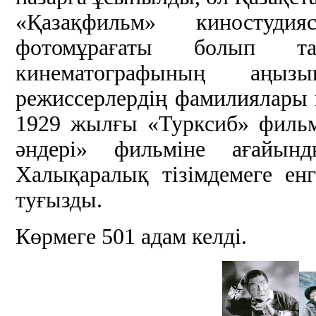
«Қазақфильм» киностуди
фотомұрағаты болып та
кинематографының аңы
режиссерлердің фамилиялары к
1929 жылғы «Турксиб» фильм
әндері» фильміне ағайын
Халықаралық тізімдемеге е
туғызды.
Көрмеге 501 адам келді.