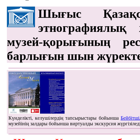
Шығыс Қазақс
этнографиялық 
музей-қорығының рес
барлығын шын жүрект
Күнделікті, келушілердің тапсырыстары бойынша
Бейбітші
музейінің залдары бойынша виртуалды экскурсия жүргізілед