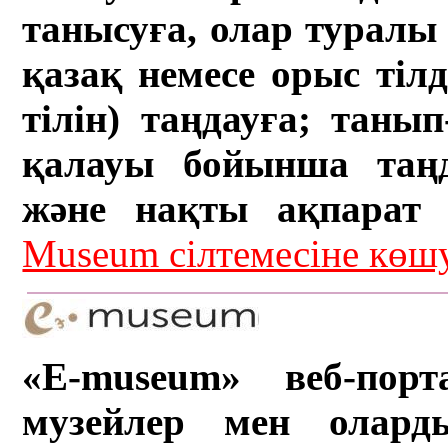
танысуға, олар туралы 
қазақ немесе орыс тіл
тілін) таңдауға; танып-
қалауы бойынша таң
және нақты ақпарат а
Museum сілтемесіне кө
«E-museum» веб-порт
музейлер мен олард