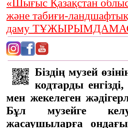
«Шығыс Қазақстан облыс
және табиғи-ландшафты
даму ТҰЖЫРЫМДАМАС
Біздің музей өзін
кодтарды енгізді,
мен жекелеген жәдігер
Бұл музейге кел
жасаушыларға ондағы 