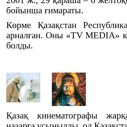
2001 ж., 29 қараша – 6 желто
бойынша ғимараты.
Көрме Қазақстан Республик
арналған. Оны «ТV MEDIA» к
болды.
Қазақ кинематографы жарқа
назарға ұсынылды, ол Қазақст