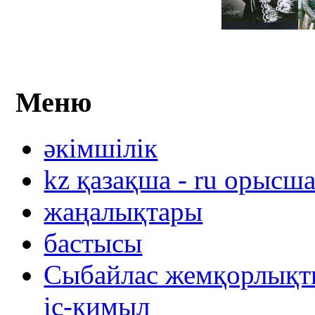
Меню
әкімшілік
kz қазақша - ru орысш
жаңалықтары
бастысы
Сыбайлас жемқорлықты
іс-қимыл