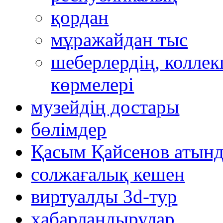
қордан
мұражайдан тыс
шеберлердің, коллек
көрмелері
музейдің достары
бөлімдер
Қасым Қайсенов атынд
солжағалық кешен
виртуалды 3d-тур
xабарландырулар