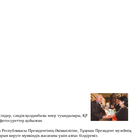
сіндер, сәндік-қолданбалы өнер туындылары, ҚР
 фотосуреттер қойылған.
н Республикасы Президентінің Әкімшілігіне, Тұңғыш Президент музейнің
ын көруге мүмкіндік жасағаны үшін алғыс білдіреміз.