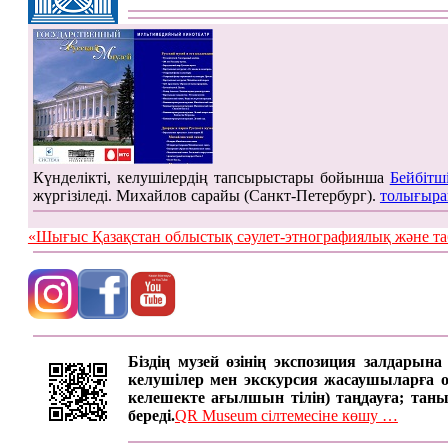
Күнделікті, келушілердің тапсырыстары бойынша
Бейбітш
жүргізіледі. Михайлов сарайы (Санкт-Петербург).
толығыра
«Шығыс Қазақстан облыстық сәулет-этнографиялық жән
Біздің музей өзінің экспозиция залдарын
келушілер мен экскурсия жасаушыларға онд
келешекте ағылшын тілін) таңдауға; таны
береді.
QR Museum сілтемесіне көшу …