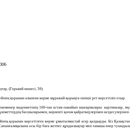
006
тар, (Горький көшесі, 59).
інің қорынан алынған көрме мұражай-қорықта екінші рет көрсетіліп отыр.
өркемөнер мәдениетінің 160-тан астам ғажайып шығармалары: картиналар, мү
үкіметтердің басшыларымен, көрнекті қоғам қайраткерлерімен кездесулерінен
інің қорынан көрсетілген көрме ұмытылмастай әсер қалдырды. Біз Қазақста
ағынғалиқызына осы бір баға жетпес құндылықтар мен тамаша өнер туындылар