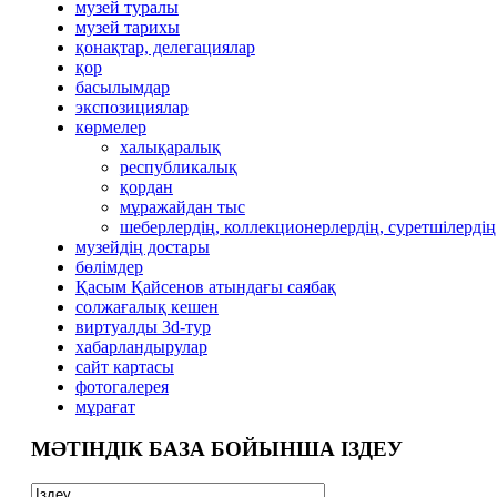
музей туралы
музей тарихы
қонақтар, делегациялар
қор
басылымдар
экспозициялар
көрмелер
халықаралық
республикалық
қордан
мұражайдан тыс
шеберлердің, коллекционерлердің, суретшілердің
музейдің достары
бөлімдер
Қасым Қайсенов атындағы саябақ
солжағалық кешен
виртуалды 3d-тур
xабарландырулар
сайт картасы
фотогалерея
мұрағат
МӘТІНДІК БАЗА БОЙЫНША ІЗДЕУ