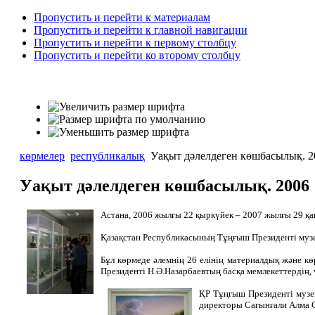
Пропустить и перейти к материалам
Пропустить и перейти к главной навигации
Пропустить и перейти к первому столбцу
Пропустить и перейти ко второму столбцу
көрмелер
республикалық
Уақыт дәлелдеген көшбасылық. 2
Уақыт дәлелдеген көшбасылық. 2006
Астана, 2006 жылғы 22 қыркүйек – 2007 жылғы 29 қаң
Қазақстан Республикасының Тұңғыш Президенті музей
Бұл көрмеде әлемнің 26 елінің материалдық және к
Президенті Н.Ә.Назарбаевтың басқа мемлекеттердің, 
ҚР Тұңғыш Президенті музей
директоры Сағынғали Алма С