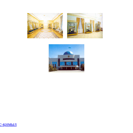
іс-қимыл