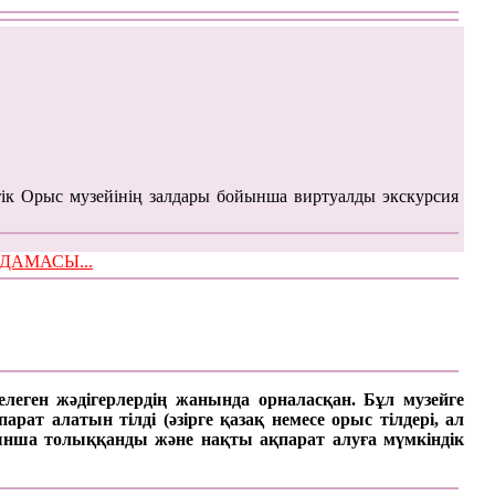
ік Орыс музейінің залдары бойынша виртуалды экскурсия
ЫМДАМАСЫ...
келеген жәдігерлердің жанында орналасқан. Бұл музейге
ат алатын тілді (әзірге қазақ немесе орыс тілдері, ал
арынша толыққанды және нақты ақпарат алуға мүмкіндік