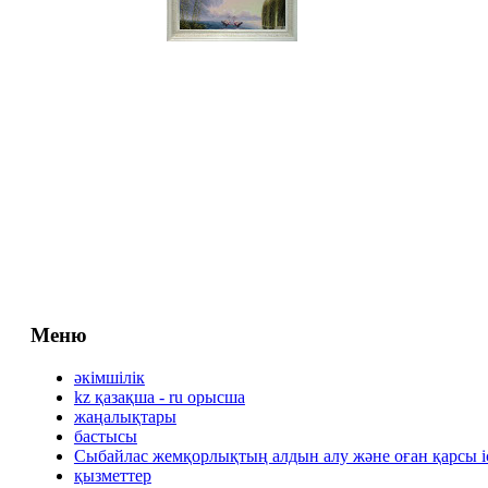
Меню
әкімшілік
kz қазақша - ru орысша
жаңалықтары
бастысы
Сыбайлас жемқорлықтың алдын алу және оған қарсы 
қызметтер