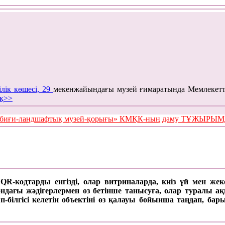
ілік көшесі, 29
мекенжайындағы музей ғимаратында Мемлекетт
қ>>
е табиғи-ландшафтық музей-қорығы» КМҚК-ның даму ТҰЖЫР
а QR-кодтарды енгізді, олар витриналарда, киіз үй мен же
ағы жәдігерлермен өз бетінше танысуға, олар туралы ақпар
п-білгісі келетін объектіні өз қалауы бойынша таңдап, б