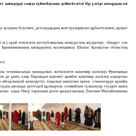
 киімдерді соңғы түймебауына дейін белгілі бір үлгіде автордың өзі
де қолдана білуімен, детальдардың конструкциясын құбылтуымен, қазіргі
ж.) орай өткізілген республикалық конкурстың жүлдегері, «Image» сән
ия Бражникованың киімдерінің коллекциясы Шығыс Қазақстан облыстық
із.
ы техникасында орындалып, жеткізілген кашемир шәлілері Францияда
еріне де ұнап, олар Парижден керемет қымбат кашемир шәлілер алдыртып
 айтарлықтай жеңілдетіп, тоқылып шығатын өрнек станоктарда арнайы
үстердің аясында ертегідей құлпырған, солмайтын гүлшоқтар «гүлдеп шыға
қ жаулап алды. Өнер тарихына деген қызығушылық Евгения Михайловнаны