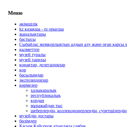
Меню
әкімшілік
kz қазақша - ru орысша
жаңалықтары
бастысы
Сыбайлас жемқорлықтың алдын алу және оған қарсы 
қызметтер
музей туралы
музей тарихы
қонақтар, делегациялар
қор
басылымдар
экспозициялар
көрмелер
халықаралық
республикалық
қордан
мұражайдан тыс
шеберлердің, коллекционерлердің, суретшілердің
музейдің достары
бөлімдер
Қасым Қайсенов атындағы саябақ