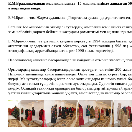
Е.М.Бражникованың коллекциясында 15 жыл көлемінде жиналған 500-ге
атқарғандығында.
Е.М.Бражникова Жарма ауданының Георгиевка ауылында дүниеге келген, Ө
Евгения Бражникованың киімдері түстердің композициясын мінсіз сезіну
заман әйелінің көркем бейнесін жасаудағы романтизмі мен ақынжандылы
Е.М.Бражникова өз үлгілерін кеңінен көрсетуге 1994 жылдан бастап қ
агенттігінің қолдауымен өткен облыстық сән фестивалінің (1998 ж.
этнографиялық мұражайында алғаш рет 1996 жылы көрсетілді.
Павловопосад кашемир басорамалдарын пайдалана отырып жасаған үлгіле
Орыстардың кашемир басорамалдарының дәстүрге енгеніне 200 жылға
Наполеон заманында сәнге айналған-ды. Өзіне тән шығыс суреті бар, қ
жүрді. Мануфактуралардың іскер орыс қожайындары кашемир үлгісі б
бояулармен соғып түсіретін өрнекпен ауыстырылды. Суреттің сипаты да ө
келді». Осындай техникада орындалған бас орамалдар айтарлықтай арз
ұлттық киімнің тарихына жаңаша үңілтті, ал орыстардың кашемир басора