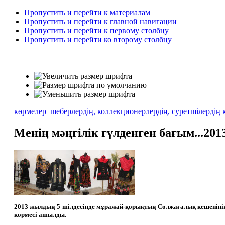
Пропустить и перейти к материалам
Пропустить и перейти к главной навигации
Пропустить и перейти к первому столбцу
Пропустить и перейти ко второму столбцу
көрмелер
шеберлердің, коллекционерлердің, суретшілердің 
Менің мәңгілік гүлденген бағым...201
2013 жылдың 5 шілдесінде мұражай-қорықтың Солжағалық кешенінің 
көрмесі ашылды.