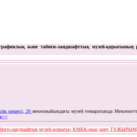
графиялық және табиғи-ландшафттық музей-қорығының 
ілік көшесі, 29
мекенжайындағы музей ғимаратында Мемлекетт
қ>>
е табиғи-ландшафтық музей-қорығы» КМҚК-ның даму ТҰЖЫР