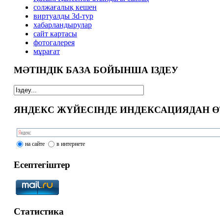
солжағалық кешен
виртуалды 3d-тур
xабарландырулар
сайт картасы
фотогалерея
мұрағат
МӘТІНДІК БАЗА БОЙЫНША ІЗДЕУ
ЯНДЕКС ЖҮЙЕСІНДЕ ИНДЕКСАЦИЯДАН Ө
на сайте
в интернете
Есептегіштер
Статистика