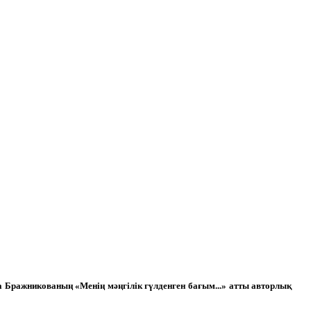
 Бражникованың «Менің мәңгілік гүлденген бағым...» атты авторлық