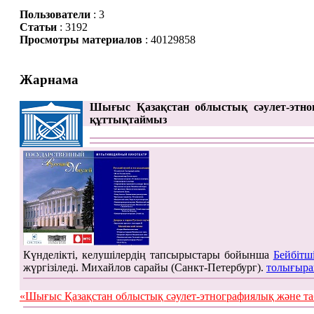
Пользователи
: 3
Статьи
: 3192
Просмотры материалов
: 40129858
Жарнама
Шығыс Қазақстан облыстық сәулет-этно
құттықтаймыз
Күнделікті, келушілердің тапсырыстары бойынша
Бейбітш
жүргізіледі. Михайлов сарайы (Санкт-Петербург).
толығыра
«Шығыс Қазақстан облыстық сәулет-этнографиялық жән