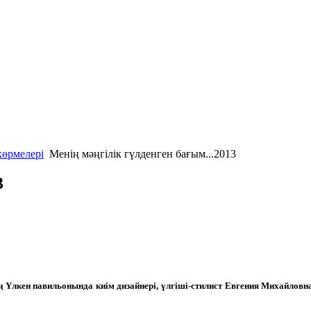
көрмелері
Менің мәңгілік гүлденген бағым...2013
3
Үлкен павильонында киім дизайнері, үлгіші-стилист Евгения Михайловна