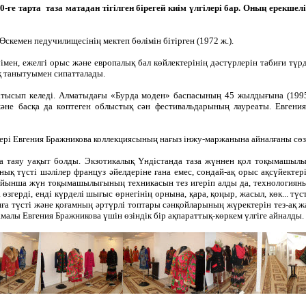
 тарта таза матадан тігілген бірегей киім үлгілері бар. Оның ерекшелігі
скемен педучилищесінің мектеп бөлімін бітірген (1972 ж.).
імен, ежелгі орыс және европалық бал көйлектерінің дәстүрлерін табиғи түр
қ танытуымен сипатталады.
атысып келеді. Алматыдағы «Бурда моден» баспасының 45 жылдығына (1995 
) және басқа да көптеген облыстық сән фестивальдарының лауреаты. Евген
рі Евгения Бражникова коллекциясының нағыз інжу-маржанына айналғаны сөзс
 таяу уақыт болды. Экзотикалық Үндістанда таза жүннен қол тоқымашылығ
анық түсті шәлілер француз әйелдеріне ғана емес, сондай-ақ орыс ақсүйект
ойынша жүн тоқымашылығының техникасын тез игеріп алды да, технологияны
згерді, енді күрделі шығыс өрнегінің орнына, қара, қоңыр, жасыл, көк... т
анға түсті және қоғамның әртүрлі топтары сәнқойларының жүректерін тез-а
малы Евгения Бражникова үшін өзіндік бір ақпараттық-көркем үлгіге айналды.