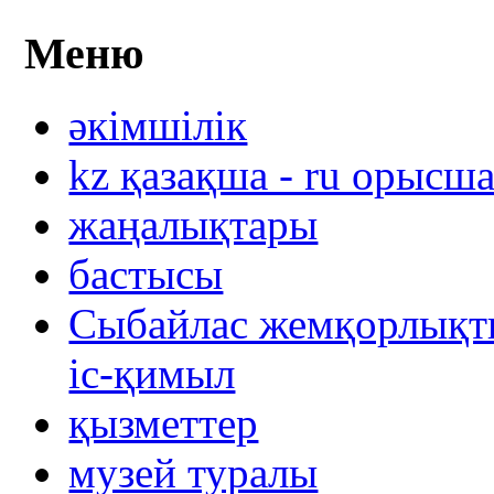
Меню
әкімшілік
kz қазақша - ru орысш
жаңалықтары
бастысы
Сыбайлас жемқорлықты
іс-қимыл
қызметтер
музей туралы