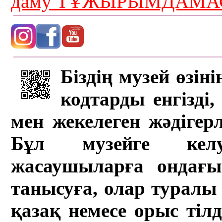
даму ТҰЖЫРЫМДАМАС
Біздің музей өзін
кодтарды енгізді,
мен жекелеген жәдігер
Бұл музейге кел
жасаушыларға ондағы 
танысуға, олар туралы 
қазақ немесе орыс тіл