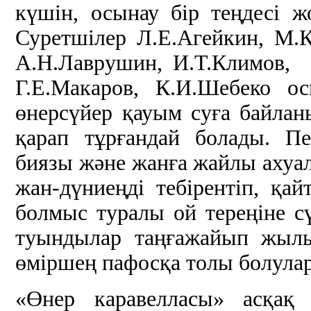
күшін, осынау бір теңдесі ж
Суретшілер Л.Е.Агейкин, М.Қ
А.Н.Лаврушин, И.Т.Климов, 
Г.Е.Макаров, К.И.Шебеко о
өнерсүйер қауым суға байлан
қарап тұрғандай болады. Пе
биязы және жанға жайлы ахуал
жан-дүниеңді тебірентіп, қайт
болмыс туралы ой тереңіне с
туындылар таңғажайып жылы
өміршең пафосқа толы болул
«Өнер каравелласы» асқақ 