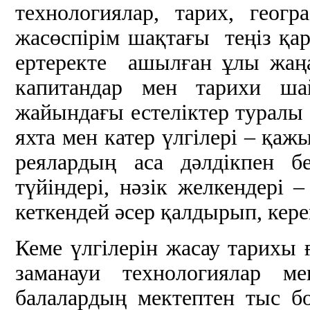
технологиялар, тарих, геог
жасөспірім шақтағы теңіз қа
ертеректе ашылған ұлы жаңа
капитандар мен тарихи шай
жайындағы естеліктер туралы с
яхта мен катер үлгілері – қаж
реялардың аса дәлдікпен бе
түйіндері, нәзік желкендері
кеткендей әсер қалдырып, керем
Кеме үлгілерін жасау тарихы 
заманауи технологиялар ме
балалардың мектептен тыс б