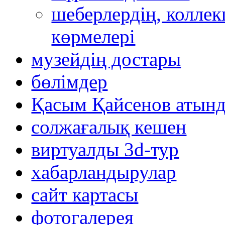
шеберлердің, коллек
көрмелері
музейдің достары
бөлімдер
Қасым Қайсенов атынд
солжағалық кешен
виртуалды 3d-тур
xабарландырулар
сайт картасы
фотогалерея