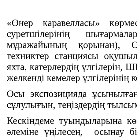
«Өнер каравелласы» көрм
суретшілерінің шығарма
мұражайының қорынан), Ө
техниктер станциясы оқушы
яхта, катерлердің үлгілерін,
желкенді кемелер үлгілерінің 
Осы экспозицияда ұсынылған
сұлулығын, теңіздердің тылс
Кескіндеме туындыларына көз
әлеміне үңілесең, осынау 