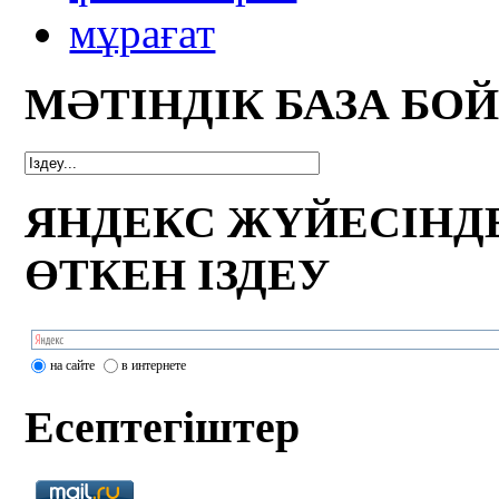
мұрағат
МӘТІНДІК БАЗА БО
ЯНДЕКС ЖҮЙЕСІНД
ӨТКЕН ІЗДЕУ
на сайте
в интернете
Есептегіштер