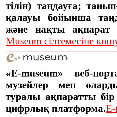
тілін) таңдауға; танып-
қалауы бойынша таң
және нақты ақпарат а
Museum сілтемесіне кө
«E-museum» веб-порт
музейлер мен олард
туралы ақпаратты бір 
цифрлық платформа.
E-