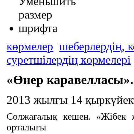
көрмелер
шеберлердің, 
суретшілердің көрмелері
«Өнер каравелласы».
2013 жылғы 14 қыркүйек
Солжағалық кешен.
«Жібек 
орталығы