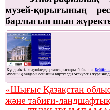
музей-қорығының рес
барлығын шын жүрект
Күнделікті, келушілердің тапсырыстары бойынша
Бейбітші
музейінің залдары бойынша виртуалды экскурсия жүргізілед
«Шығыс Қазақстан облыс
және табиғи-ландшафты