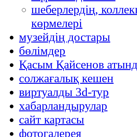
шеберлердің, коллек
көрмелері
музейдің достары
бөлімдер
Қасым Қайсенов атынд
солжағалық кешен
виртуалды 3d-тур
xабарландырулар
сайт картасы
фотогалерея