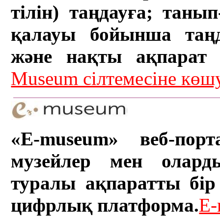
тілін) таңдауға; танып-
қалауы бойынша таң
және нақты ақпарат а
Museum сілтемесіне кө
«E-museum» веб-порт
музейлер мен олард
туралы ақпаратты бір 
цифрлық платформа.
E-