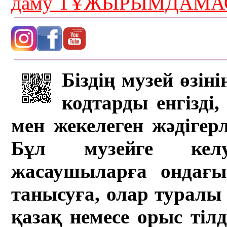
даму ТҰЖЫРЫМДАМАС
Біздің музей өзін
кодтарды енгізді,
мен жекелеген жәдігер
Бұл музейге кел
жасаушыларға ондағы 
танысуға, олар туралы 
қазақ немесе орыс тіл