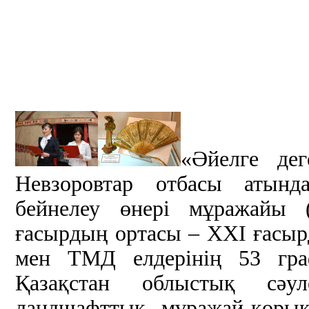
«Әйелге дег
Невзоровтар отбасы атын
бейнелеу өнері мұражайы
ғасырдың ортасы – ХХІ ғасыр
мен ТМД елдерінің 53 гр
Қазақстан облыстық сәул
ландшафттық мұражай-қоры