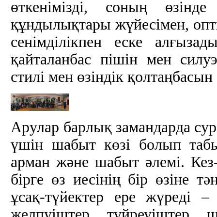
өткенімізді, соның өзінд
құндылықтары жүйесімен, опти
сенімділікпен еске алғызад
қайталанбас пішін мен силу
стилі мен өзіндік қолтаңбасын
Арулар барлық замандарда сур
үшін шабыт көзі болып табы
арман және шабыт әлемі. Кез-
бірге өз иесінің бір өзіне тә
ұсақ-түйектер ере жүреді – 
желпуіштер, түйреуіштер, 