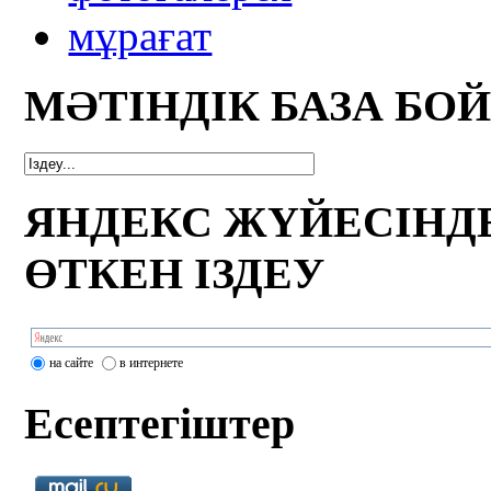
мұрағат
МӘТІНДІК БАЗА БО
ЯНДЕКС ЖҮЙЕСІНД
ӨТКЕН ІЗДЕУ
на сайте
в интернете
Есептегіштер