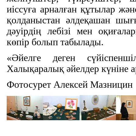
иіссуға арналған құтылар жән
қолданыстан әлдеқашан шығы
дәуірдің лебізі мен оқиғал
көпір болып табылады.
«Әйелге деген сүйіспенш
Халықаралық әйелдер күніне 
Фотосурет Алексей Мазницин