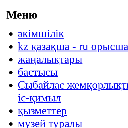
Меню
әкімшілік
kz қазақша - ru орысш
жаңалықтары
бастысы
Сыбайлас жемқорлықты
іс-қимыл
қызметтер
музей туралы