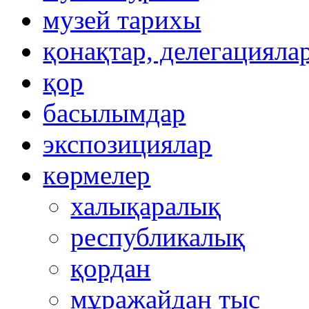
музей тарихы
қонақтар, делегацияла
қор
басылымдар
экспозициялар
көрмелер
халықаралық
республикалық
қордан
мұражайдан тыс