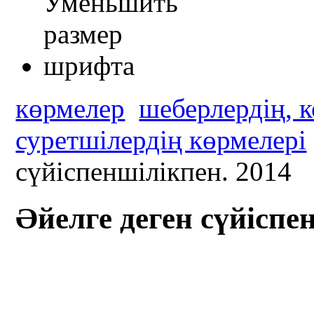
көрмелер
шеберлердің, 
суретшілердің көрмелері
сүйіспеншілікпен. 2014
Әйелге деген сүйіспе