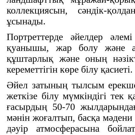
коллекциясын, сәндік-қолд
ұсынады.
Портреттерде әйелдер әлем
қуанышы, жар болу және ан
құштарлық және оның нәзікт
кереметтігін көре білу қасиеті.
Әйел затының тылсым ерекшел
жеткізе білу мүмкіндігі тек 
ғасырдың 50-70 жылдарында
мәнін жоғалтып, басқа мәдени 
дәуір атмосферасына бойла