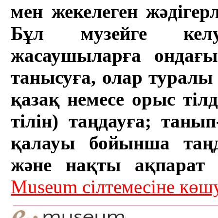
мен жекелеген жәдігер
Бұл музейге кел
жасаушыларға ондағы 
танысуға, олар туралы 
қазақ немесе орыс тіл
тілін) таңдауға; танып-
қалауы бойынша таң
және нақты ақпарат а
Museum сілтемесіне кө