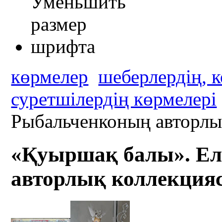
көрмелер
шеберлердің, 
суретшілердің көрмелері
Рыбальченконың авторлы
«Қуыршақ балы». Ел
авторлық коллекцияс