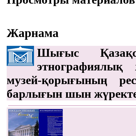
Жарнама
Шығыс Қазақс
этнографиялық 
музей-қорығының рес
барлығын шын жүрект