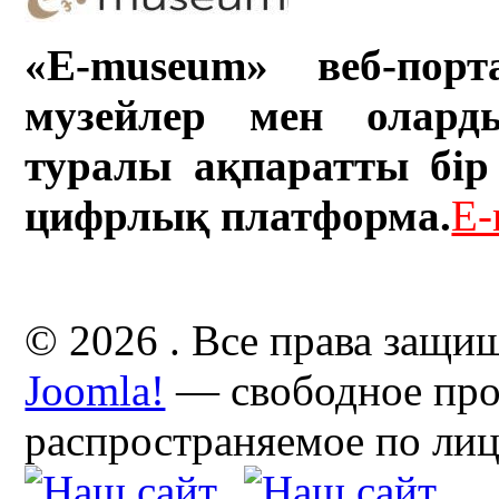
«E-museum» веб-порт
музейлер мен олард
туралы ақпаратты бір 
цифрлық платформа.
E-
© 2026 . Все права защи
Joomla!
— свободное про
распространяемое по ли