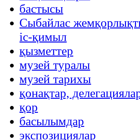
бастысы
Сыбайлас жемқорлықты
іс-қимыл
қызметтер
музей туралы
музей тарихы
қонақтар, делегацияла
қор
басылымдар
экспозициялар