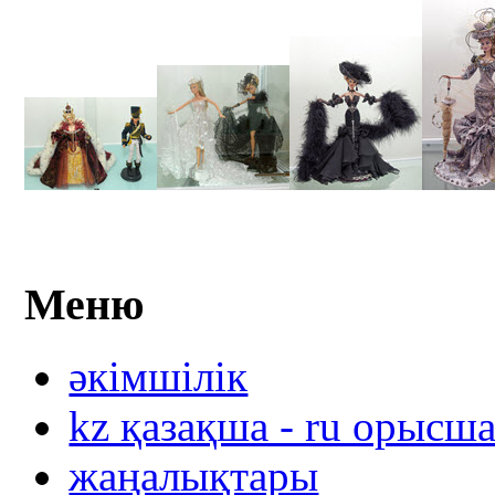
Меню
әкімшілік
kz қазақша - ru орысш
жаңалықтары