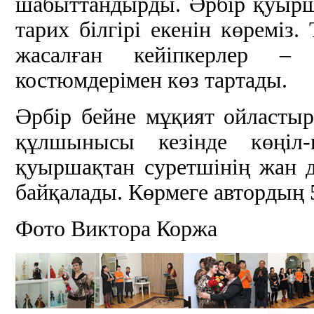
шабыттандырды. Әрбір қуырш
тарих білгірі екенін көреміз. 
жасалған кейіпкерлер – 
костюмдерімен көз тартады.
Әрбір бейне мұқият ойласт
құлшынысы кезінде көңіл-
қуыршақтан суретшінің жан 
байқалады. Көрмеге автордың 
Фото Виктора Коржа