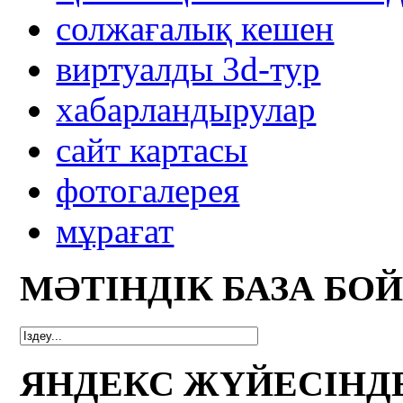
солжағалық кешен
виртуалды 3d-тур
xабарландырулар
сайт картасы
фотогалерея
мұрағат
МӘТІНДІК БАЗА БО
ЯНДЕКС ЖҮЙЕСІНД