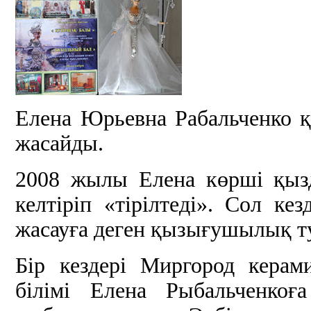
Елена Юрьевна Рабальченко 
жасайды.
2008 жылы Елена көрші қыз
келтіріп «тірілтеді». Сол ке
жасауға деген қызығушылық т
Бір кездері Миргород керам
білімі Елена Рыбальченкоғ