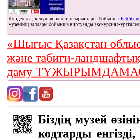
Күнделікті, келушілердің тапсырыстары бойынша
Бейбітші
музейінің залдары бойынша виртуалды экскурсия жүргізілед
«Шығыс Қазақстан облыс
және табиғи-ландшафты
даму ТҰЖЫРЫМДАМАС
Біздің музей өзін
кодтарды енгізді,