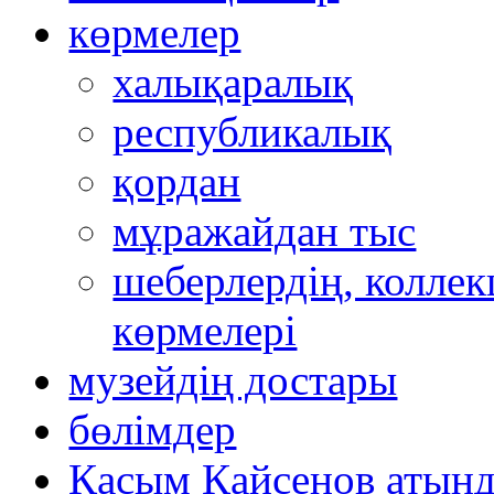
көрмелер
халықаралық
республикалық
қордан
мұражайдан тыс
шеберлердің, коллек
көрмелері
музейдің достары
бөлімдер
Қасым Қайсенов атынд