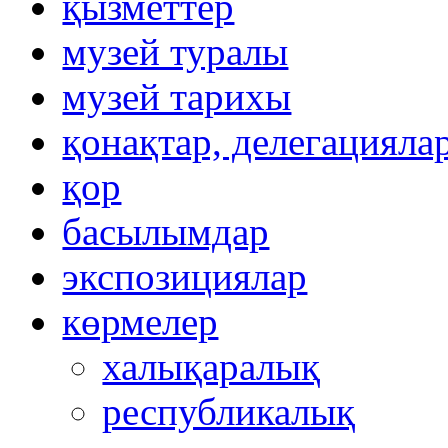
қызметтер
музей туралы
музей тарихы
қонақтар, делегацияла
қор
басылымдар
экспозициялар
көрмелер
халықаралық
республикалық