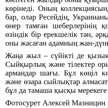
көрінеді. Оның коллекциясын
бар, олар Ресейдің, Украинан
өнер тамған шеберлерінің 
өзіндік бір ерекшелік тән, ә
оны жасаған адамның жан-дүни
Жаңа жыл – сүйікті де қызықт
Сыйқырлық және тілектер оры
армандар шағы. Бұл көңіл к
және өзара сыйлықтар алмасаты
бұл да тамаша қысқы мерекеге
Фотосурет Алексей Мазницин