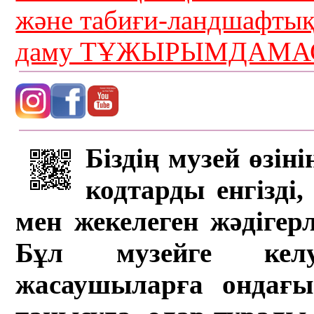
және табиғи-ландшафты
даму ТҰЖЫРЫМДАМАС
Біздің музей өзін
кодтарды енгізді,
мен жекелеген жәдігер
Бұл музейге кел
жасаушыларға ондағы 