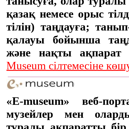
танысуға, олар туралы 
қазақ немесе орыс тіл
тілін) таңдауға; танып-
қалауы бойынша таң
және нақты ақпарат а
Museum сілтемесіне кө
«E-museum» веб-порт
музейлер мен олард
туралы ақпаратты бір 