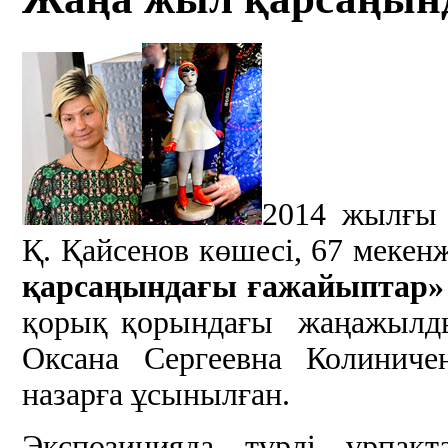
2014 жылғы 
Қ. Қайсенов көшесі, 67 меке
қарсаңындағы ғажайыптар»
қорық қорындағы жаңажылды
Оксана Сергеевна Колиниче
назарға ұсынылған.
Экспозицияда түрлі ұрпақ