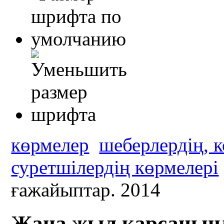
көрмелер
шеберлердің, 
суретшілердің көрмелері
ғажайыптар. 2014
Жаңа жыл қарсаңынд