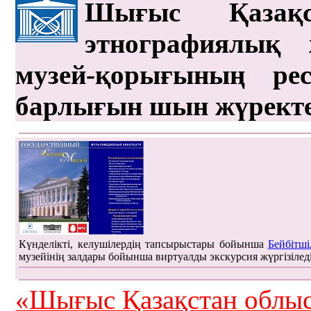
Шығыс Қазақс
этнографиялық 
музей-қорығының рес
барлығын шын жүрект
Күнделікті, келушілердің тапсырыстары бойынша
Бейбітші
музейінің залдары бойынша виртуалды экскурсия жүргізілед
«Шығыс Қазақстан облыс