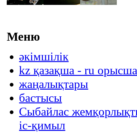
Меню
әкімшілік
kz қазақша - ru орысш
жаңалықтары
бастысы
Сыбайлас жемқорлықты
іс-қимыл