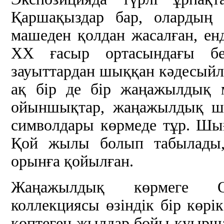
Қаршақыздар бар, олардың к
машеден қолдан жасалған, енд
ХХ ғасыр ортасындағы б
зауыттардан шыққан кәдесыйл
ақ бір де бір жаңажылдық 
ойыншықтар, жаңажылдық ш
символдары көрмеде тұр. Шығ
Қой жылы болып табылады,
орынға қойылған.
Жаңажылдық көрмеге О.
коллекциясы өзіндік бір көрі
көптеген жылдар бойы қуырш