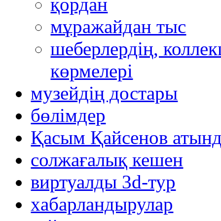
қордан
мұражайдан тыс
шеберлердің, коллек
көрмелері
музейдің достары
бөлімдер
Қасым Қайсенов атынд
солжағалық кешен
виртуалды 3d-тур
xабарландырулар