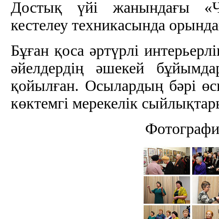
Достық үйі жанындағы «Ча
кестелеу техникасында орынд
Бұған қоса әртүрлі интерьер
әйелдердің әшекей бұйымда
қойылған. Осылардың бәрі өс
көктемгі мерекелік сыйлықтар
Фотографи