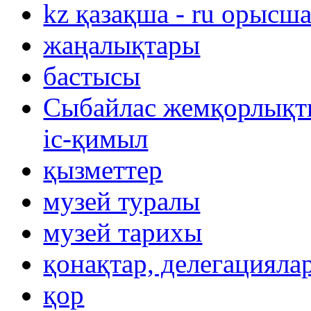
kz қазақша - ru орысш
жаңалықтары
бастысы
Сыбайлас жемқорлықты
іс-қимыл
қызметтер
музей туралы
музей тарихы
қонақтар, делегацияла
қор