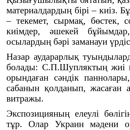
материалдардың бірі – киіз. Б
– текемет, сырмақ, бөстек, 
киімдер, әшекей бұйымдар
осылардың бәрі заманауи үрді
Назар аударарлық туындылар
болады: С.П.Шупляктың жиі к
орындаған сәндік паннолары,
сабанын қолданып, жасаған 
витражы.
Экспозицияның елеулі бөліг
тұр. Олар Украин мәдени о