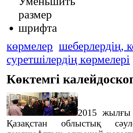
көрмелер
шеберлердің, 
суретшілердің көрмелері
Көктемгі калейдоскоп
2015 жылғы 
Қазақстан облыстық сәул