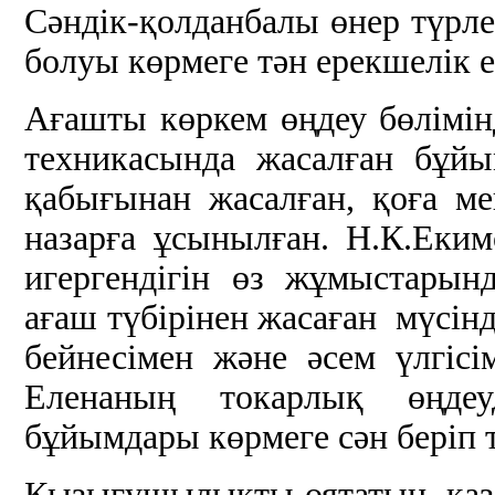
Сәндік-қолданбалы өнер түрл
болуы көрмеге тән ерекшелік е
Ағашты көркем өңдеу бөлімін
техникасында жасалған бұй
қабығынан жасалған, қоға ме
назарға ұсынылған. Н.К.Еки
игергендігін өз жұмыстарынд
ағаш түбірінен жасаған мүсін
бейнесімен және әсем үлгіс
Еленаның токарлық өңдеу
бұйымдары көрмеге сән беріп 
Қызығушылықты оятатын, қазі