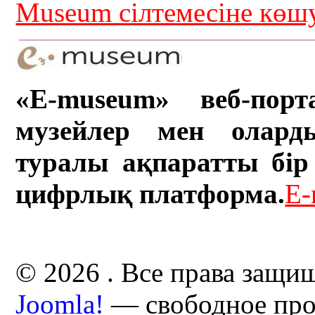
Museum сілтемесіне кө
«E-museum» веб-порт
музейлер мен олард
туралы ақпаратты бір 
цифрлық платформа.
E-
© 2026 . Все права защи
Joomla!
— свободное про