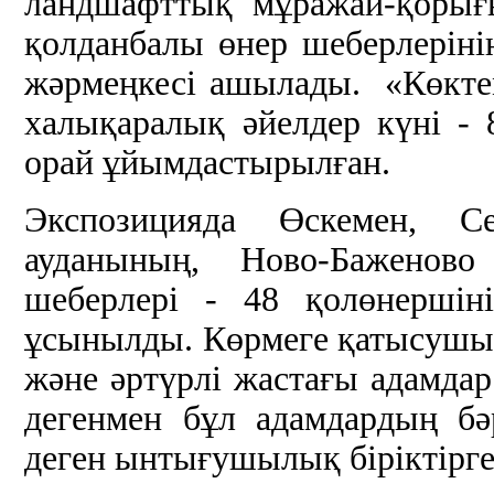
ландшафттық мұражай-қорығ
қолданбалы өнер шеберлеріні
жәрмеңкесі ашылады. «Көкте
халықаралық әйелдер күні - 
орай ұйымдастырылған.
Экспозицияда Өскемен, Се
ауданының, Ново-Баженов
шеберлері - 48 қолөнершіні
ұсынылды. Көрмеге қатысушыла
және әртүрлі жастағы адамдар 
дегенмен бұл адамдардың б
деген ынтығушылық біріктірге