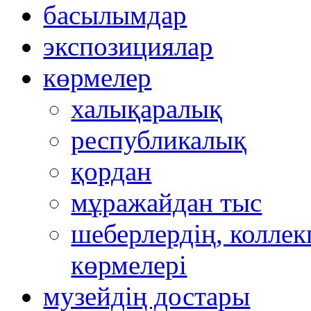
басылымдар
экспозициялар
көрмелер
халықаралық
республикалық
қордан
мұражайдан тыс
шеберлердің, коллек
көрмелері
музейдің достары