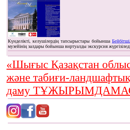
Күнделікті, келушілердің тапсырыстары бойынша
Бейбітші
музейінің залдары бойынша виртуалды экскурсия жүргізілед
«Шығыс Қазақстан облыс
және табиғи-ландшафты
даму ТҰЖЫРЫМДАМАС