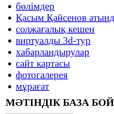
бөлімдер
Қасым Қайсенов атынд
солжағалық кешен
виртуалды 3d-тур
xабарландырулар
сайт картасы
фотогалерея
мұрағат
МӘТІНДІК БАЗА БО