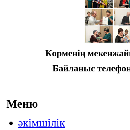
Көрменің мекенжайы
Байланыс телефонд
Меню
әкімшілік