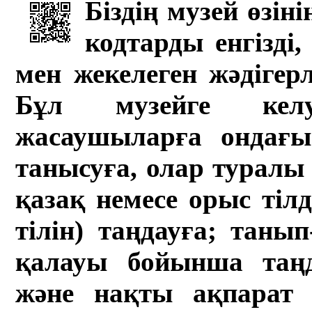
Біздің музей өзін
кодтарды енгізді,
мен жекелеген жәдігер
Бұл музейге кел
жасаушыларға ондағы 
танысуға, олар туралы 
қазақ немесе орыс тіл
тілін) таңдауға; танып-
қалауы бойынша таң
және нақты ақпарат а