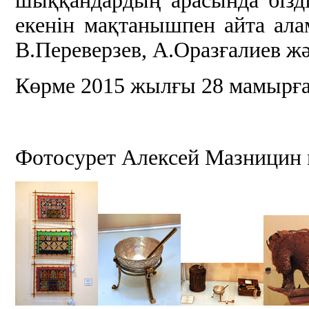
шыққандардың арасында бізді
екенін мақтанышпен айта ала
В.Переверзев, А.Оразғалиев жә
Көрме 2015 жылғы 28 мамырға 
Фотосурет Алексей Мазницин 