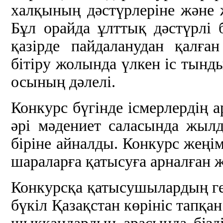
халқының дәстүрлеріне және 
Бұл орайда ұлттық дәстүрлі
қазірде пайдаланудан қалға
бітіру жолында үлкен іс тын
осының дәлелі.
Конкурс бүгінде ісмерлердің 
әрі мәдениет саласында жыл
біріне айналды. Конкурс жеңім
шараларға қатысуға арналған 
Конкурсқа қатысушылардың гео
бүкіл Қазақстан көрініс тапқа