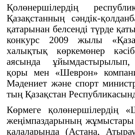
Қолөнершілердің респу
Қазақстанның сәндік-қолда
қатарынан белсенді түрде қаты
конкурс 2009 жылы «Қаза
халықтық көркемөнер кәсіб
аясында ұйымдастырылып,
қоры мен «Шеврон» компан
Мәдениет және спорт минис
тың Қазақстан Республикасында
Көрмеге қолөнершілердің «
жеңімпаздарының жұмыстары 
қалаларында (Астана, Атыр