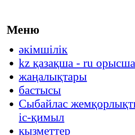
Меню
әкімшілік
kz қазақша - ru орысш
жаңалықтары
бастысы
Сыбайлас жемқорлықты
іс-қимыл
қызметтер