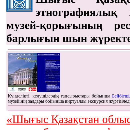
этнографиялық 
музей-қорығының рес
барлығын шын жүрект
Күнделікті, келушілердің тапсырыстары бойынша
Бейбітші
музейінің залдары бойынша виртуалды экскурсия жүргізілед
«Шығыс Қазақстан облыс