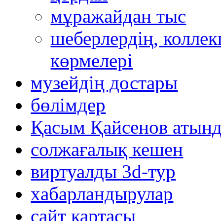
мұражайдан тыс
шеберлердің, коллек
көрмелері
музейдің достары
бөлімдер
Қасым Қайсенов атынд
солжағалық кешен
виртуалды 3d-тур
xабарландырулар
сайт картасы