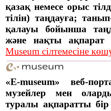
қазақ немесе орыс тіл
тілін) таңдауға; танып-
қалауы бойынша таң
және нақты ақпарат а
Museum сілтемесіне кө
«E-museum» веб-порт
музейлер мен олард
туралы ақпаратты бір 