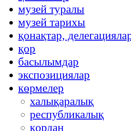
музей туралы
музей тарихы
қонақтар, делегацияла
қор
басылымдар
экспозициялар
көрмелер
халықаралық
республикалық
қордан