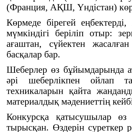
(Франция, АҚШ, Үндістан) көр
Көрмеде бірегей еңбектерді
мүмкіндігі беріліп отыр: зер
ағаштан, сүйектен жасалған
басқалар бар.
Шеберлер өз бұйымдарында а
әрі шеберлікпен ойлап т
техникаларын қайта жандан
материалдық мәдениеттің кейбі
Конкурсқа қатысушылар өз 
тырысқан. Өздерін суреткер ре