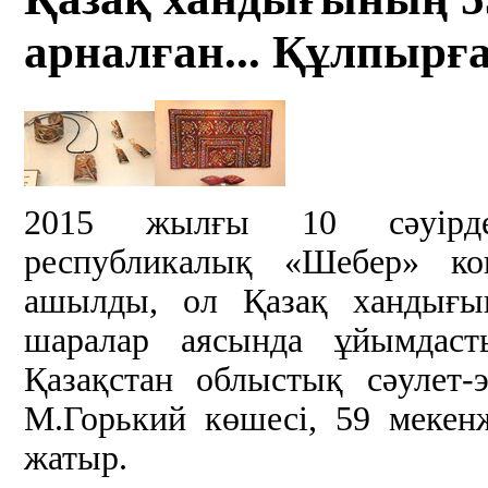
арналған... Құлпырға
2015 жылғы 10 сәуірде
республикалық «Шебер» ко
ашылды, ол Қазақ хандығы
шаралар аясында ұйымдас
Қазақстан облыстық сәулет
М.Горький көшесі, 59 мекен
жатыр.