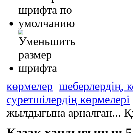
көрмелер
шеберлердің, 
суретшілердің көрмелері
жылдығына арналған... Қ
Қазақ хандығының 