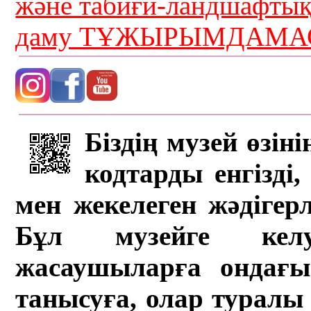
және табиғи-ландшафты
даму ТҰЖЫРЫМДАМАС
Біздің музей өзін
кодтарды енгізді,
мен жекелеген жәдігер
Бұл музейге кел
жасаушыларға ондағы 
танысуға, олар туралы 