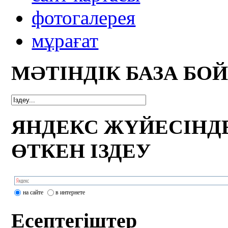
фотогалерея
мұрағат
МӘТІНДІК БАЗА БО
ЯНДЕКС ЖҮЙЕСІНД
ӨТКЕН ІЗДЕУ
на сайте
в интернете
Есептегіштер