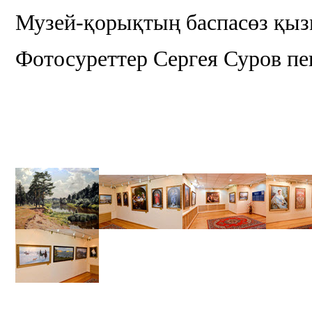
Музей-қорықтың баспасөз қыз
Фотосуреттер Сергея Суров п