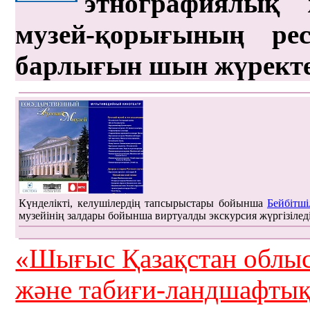
этнографиялық 
музей-қорығының рес
барлығын шын жүрект
Күнделікті, келушілердің тапсырыстары бойынша
Бейбітші
музейінің залдары бойынша виртуалды экскурсия жүргізілед
«Шығыс Қазақстан облыс
және табиғи-ландшафты