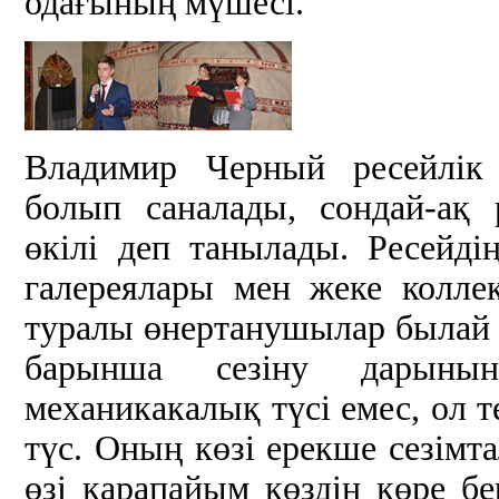
одағының мүшесі.
Владимир Черный ресейлік 
болып саналады, сондай-ақ р
өкілі деп танылады. Ресейд
галереялары мен жеке колл
туралы өнертанушылар былай д
барынша сезіну дарынын
механикакалық түсі емес, ол 
түс. Оның көзі ерекше сезімта
өзі қарапайым көздің көре бе