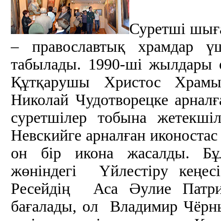
Суретші шығ
– православтық храмдар ү
табылады. 1990-ші жылдары 
Құтқарушы Христос Храм
Николай Чудотворецке арналғ
суретшілер тобына жетекшіл
Невскийге арналған иконостас
он бір икона жасалды. Б
жөніндегі Үйлестіру кеңес
Ресейдің Аса Әулие Патри
бағалады, ол Владимир Чёрны