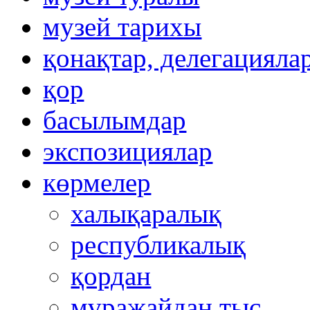
музей тарихы
қонақтар, делегацияла
қор
басылымдар
экспозициялар
көрмелер
халықаралық
республикалық
қордан
мұражайдан тыс