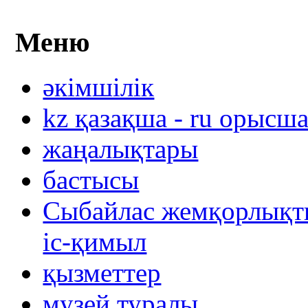
Меню
әкімшілік
kz қазақша - ru орысш
жаңалықтары
бастысы
Сыбайлас жемқорлықты
іс-қимыл
қызметтер
музей туралы