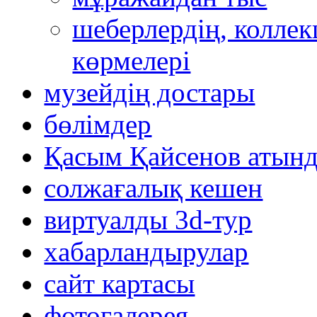
шеберлердің, коллек
көрмелері
музейдің достары
бөлімдер
Қасым Қайсенов атынд
солжағалық кешен
виртуалды 3d-тур
xабарландырулар
сайт картасы
фотогалерея