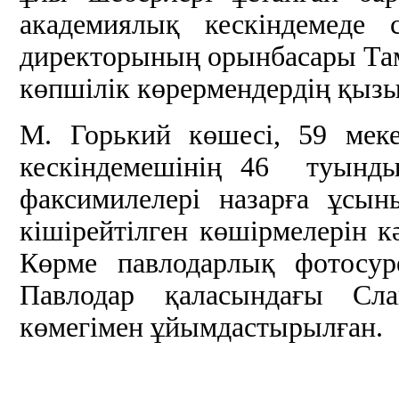
академиялық кескіндемеде
директорының орынбасары Та
көпшілік көрермендердің қыз
М. Горький көшесі, 59 мек
кескіндемешінің 46 туынды
факсимилелері назарға ұсы
кішірейтілген көшірмелерін к
Көрме павлодарлық фотосу
Павлодар қаласындағы Сла
көмегімен ұйымдастырылған.