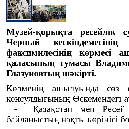
Музей-қорықта ресейлік с
Черн
ый
кескіндемесін
факсимиле
сінің көрмесі
а
қаласының тумасы
Владим
Глазунов
тың шәкірті
.
Көрменің ашылуында сөз с
консулдығының Өскемендегі а
- Қазақстан мен Ресей а
байланыстың нақты көрінісі б