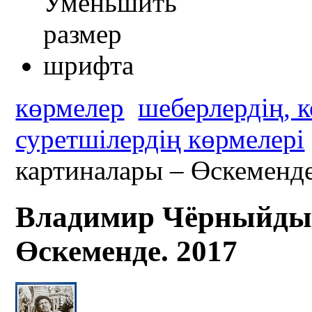
көрмелер
шеберлердің, 
суретшілердің көрмелері
картиналары – Өскеменде
Владимир Чёрныйды
Өскеменде. 2017