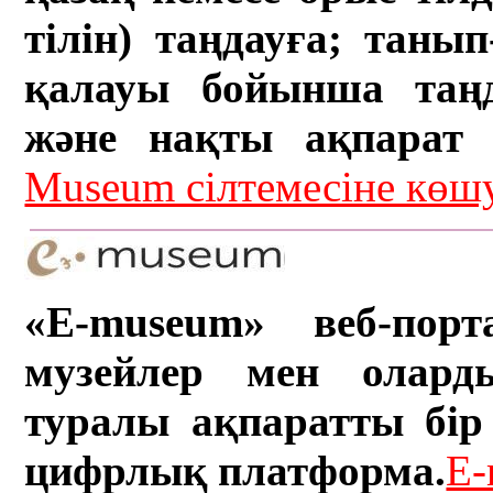
тілін) таңдауға; танып-
қалауы бойынша таң
және нақты ақпарат а
Museum сілтемесіне кө
«E-museum» веб-порт
музейлер мен олард
туралы ақпаратты бір 
цифрлық платформа.
E-