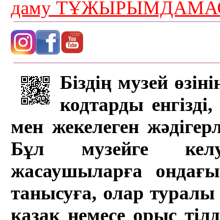
даму ТҰЖЫРЫМДАМАС
Біздің музей өзін
кодтарды енгізді,
мен жекелеген жәдігер
Бұл музейге кел
жасаушыларға ондағы 
танысуға, олар туралы 
қазақ немесе орыс тіл