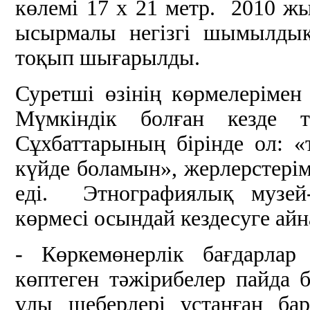
көлемі 17 х 21 метр. 2010 ж
ысырмалы негізгі шымылдық
тоқып шығарылды.
Суретші өзінің көрмелеріме
Мүмкіндік болған кезде т
Сұхбаттарының бірінде ол: «
күйде боламын», жерлерстерім
еді. Этнографиялық музей
көрмесі осындай кездесуге ай
- Көркемөнерлік бағдарлар
көптеген тәжірибелер пайда 
ұлы шеберлері ұстанған бар