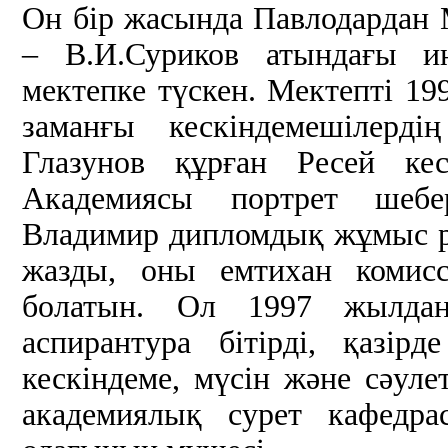
Он бір жасында Павлодардан 
– В.И.Суриков атындағы ин
мектепке түскен. Мектепті 199
заманғы кескіндемешілерді
Глазунов құрған Ресей кес
Академиясы портрет шебе
Владимир дипломдық жұмыс р
жазды, оны емтихан комисс
болатын. Ол 1997 жылдан 
аспирантура бітірді, қазі
кескіндеме, мүсін және сәул
академиялық сурет кафедра