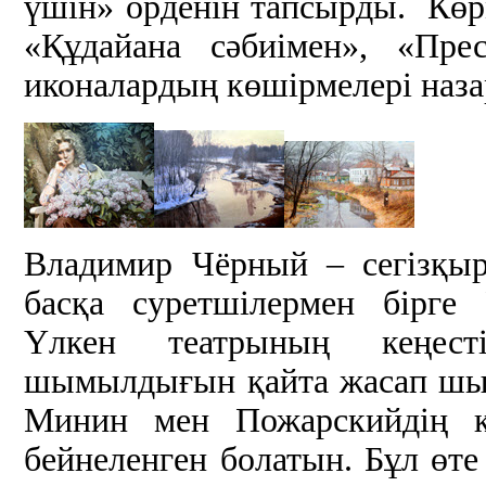
үшін» орденін тапсырды. Көр
«Құдайана сәбиімен», «Пре
иконалардың көшірмелері наза
Владимир Чёрный – сегізқы
басқа суретшілермен бірге
Үлкен театрының кеңест
шымылдығын қайта жасап шығ
Минин мен Пожарскийдің кі
бейнеленген болатын. Бұл өт