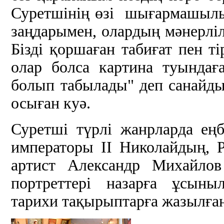
Суретшінің өзі шығармашылық
заңдарымен, олардың мәнерлі
Бізді қоршаған табиғат пен т
олар болса картина туындағ
болып табылады" деп санайд
осыған куә.
Суретші түрлі жанрларда еңб
императоры II Николайдың, 
артист Александр Михайлов
портреттері назарға ұсыны
тарихи тақырыптарға жазылған