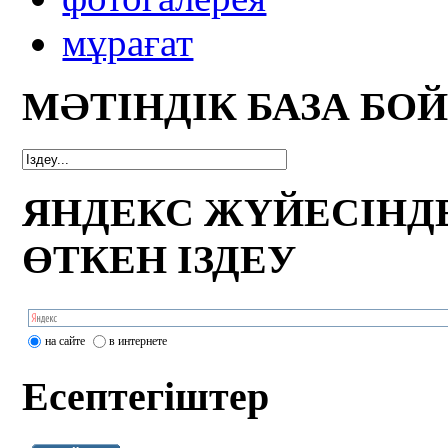
мұрағат
МӘТІНДІК БАЗА БО
ЯНДЕКС ЖҮЙЕСІНД
ӨТКЕН ІЗДЕУ
на сайте
в интернете
Есептегіштер