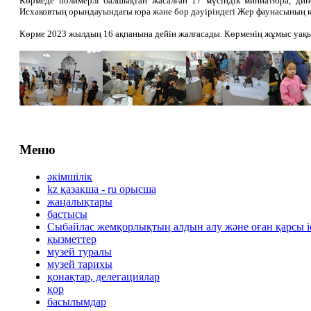
Көрмеде полимерлі балшықтан жасалған 17 мүсіндік миниатюра, дино
Исхаковтың орындауындағы юра және бор дәуіріндегі Жер фаунасының құд
Көрме 2023 жылдың 16 ақпанына дейін жалғасады. Көрменің жұмыс уақыт
Меню
әкімшілік
kz қазақша - ru орысша
жаңалықтары
бастысы
Сыбайлас жемқорлықтың алдын алу және оған қарсы 
қызметтер
музей туралы
музей тарихы
қонақтар, делегациялар
қор
басылымдар