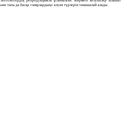
н логотиптердің репродукциясы ұсынылған. Көрмеге келушілер Ильшат
әне тағы да басқа «заврлардың» алуан түрлерін тамашалай алады.