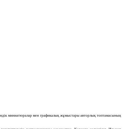
індік миниатюралар мен графикалық жұмыстары авторлық топтамасының