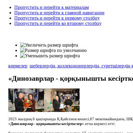
Пропустить и перейти к материалам
Пропустить и перейти к главной навигации
Пропустить и перейти к первому столбцу
Пропустить и перейти ко второму столбцу
көрмелер
шеберлердің, коллекционерлердің, суретшілердің 
«Динозаврлар - қорқынышты кесіртке
2023 жылдың 6 қаңтарында Қ.Қайсенов көшесі,67 мекенжайындағы, ШҚ
«
Динозаврлар -
қ
орқынышты кесірткелер
» атты көрмесі өтті.