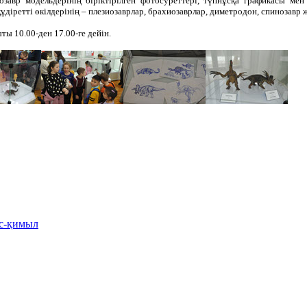
завр модельдерінің біріктірілген фотосуреттері, түпнұсқа графикасы ме
іретті өкілдерінің – плезиозаврлар, брахиозаврлар, диметродон, спинозавр ж
ы 10.00-ден 17.00-ге дейін.
іс-қимыл