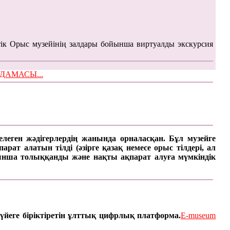
ік Орыс музейінің залдары бойынша виртуалды экскурсия
ЫМДАМАСЫ...
келеген жәдігерлердің жанында орналасқан. Бұл музейге
ат алатын тілді (әзірге қазақ немесе орыс тілдері, ал
арынша толыққанды және нақты ақпарат алуға мүмкіндік
үйеге біріктіретін ұлттық цифрлық платформа.
E-museum