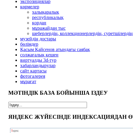
экспозициялар
көрмелер
халықаралық
республикалық
қордан
мұражайдан тыс
шеберлердің, коллекционерлердің, суретшілердің
музейдің достары
бөлімдер
Қасым Қайсенов атындағы саябақ
солжағалық кешен
виртуалды 3d-тур
xабарландырулар
сайт картасы
фотогалерея
мұрағат
МӘТІНДІК БАЗА БОЙЫНША ІЗДЕУ
ЯНДЕКС ЖҮЙЕСІНДЕ ИНДЕКСАЦИЯДАН Ө