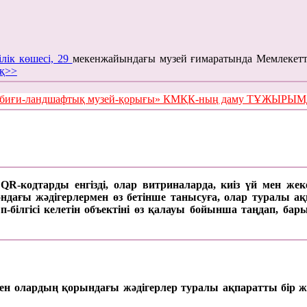
ілік көшесі, 29
мекенжайындағы музей ғимаратында Мемлекетт
қ>>
е табиғи-ландшафтық музей-қорығы» КМҚК-ның даму ТҰЖЫР
а QR-кодтарды енгізді, олар витриналарда, киіз үй мен же
ағы жәдігерлермен өз бетінше танысуға, олар туралы ақпар
п-білгісі келетін объектіні өз қалауы бойынша таңдап, б
 мен олардың қорындағы жәдігерлер туралы ақпаратты бір ж