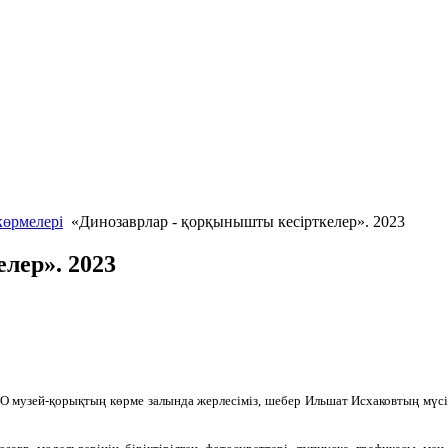
көрмелері
«Динозаврлар - қорқынышты кесірткелер». 2023
лер». 2023
О музей-қорықтың көрме залында жерлесіміз, шебер Ильшат Исхаковтың мүс