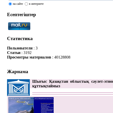
на сайте
в интернете
Есептегіштер
Статистика
Пользователи
: 3
Статьи
: 3192
Просмотры материалов
: 40128808
Жарнама
Шығыс Қазақстан облыстық сәулет-этно
құттықтаймыз