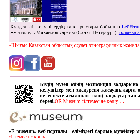
Күнделікті, келушілердің тапсырыстары бойынша
Бейбітш
жүргізіледі. Михайлов сарайы (Санкт-Петербург).
толығыра
«Шығыс Қазақстан облыстық сәулет-этнографиялық жән
Біздің музей өзінің экспозиция залдарын
келушілер мен экскурсия жасаушыларға онд
келешекте ағылшын тілін) таңдауға; таны
береді.
QR Museum сілтемесіне көшу …
«E-museum» веб-порталы - еліміздегі барлық музейлер
сілтемесіне көшу ...