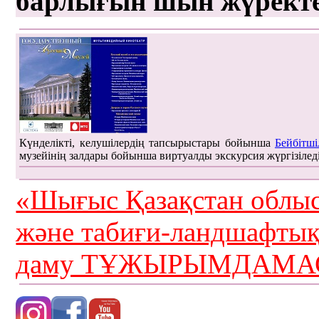
барлығын шын жүрект
Күнделікті, келушілердің тапсырыстары бойынша
Бейбітші
музейінің залдары бойынша виртуалды экскурсия жүргізілед
«Шығыс Қазақстан облыс
және табиғи-ландшафты
даму ТҰЖЫРЫМДАМАС