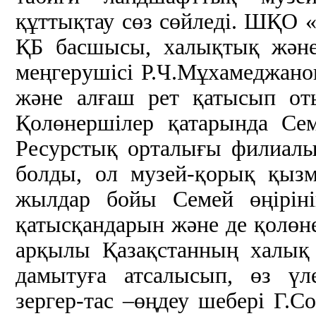
құттықтау сөз сөйледі. ШҚО 
ҚБ басшысы, халықтық және 
меңгерушісі Р.Ч.Мұхамеджано
және алғаш рет қатысып от
Қолөнершілер қатарында Се
Ресурстық орталығы филиалы
болды, ол музей-қорық қызме
жылдар бойы Семей өңіріні
қатысқандарын және де қолөн
арқылы Қазақстанның халық қ
дамытуға атсалысып, өз үл
зергер-тас –өңдеу шебері Г.С