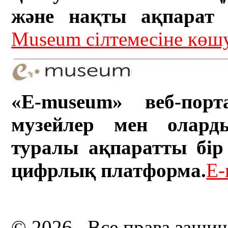
және нақты ақпарат а
Museum сілтемесіне кө
«E-museum» веб-порт
музейлер мен олард
туралы ақпаратты бір 
цифрлық платформа.
E-
© 2026 . Все права защи