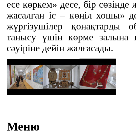
есе көркем» десе, бір сөзінд
жасалған іс – көңіл хошы» д
жүргізушілер қонақтарды о
танысу үшін көрме залына
сәуіріне дейін жалғасады.
Меню