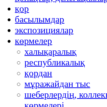
қор
басылымдар
экспозициялар
көрмелер
халықаралық
республикалық
қордан
мұражайдан тыс
шеберлердің, коллек
көрмелері