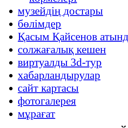
музейдің достары
бөлімдер
Қасым Қайсенов атынд
солжағалық кешен
виртуалды 3d-тур
xабарландырулар
сайт картасы
фотогалерея
мұрағат