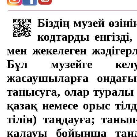
Біздің музей өзін
кодтарды енгізді,
мен жекелеген жәдігер
Бұл музейге кел
жасаушыларға ондағы 
танысуға, олар туралы 
қазақ немесе орыс тіл
тілін) таңдауға; танып-
қалауы бойынша таң