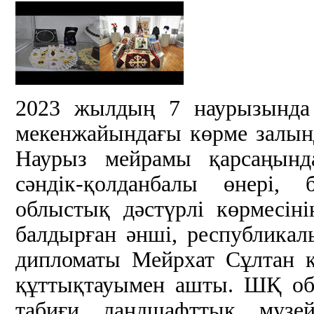
2023 жылдың 7 наурызында 
мекенжайындағы көрме залынд
Наурыз мейрамы қарсаңынд
сәндік-қолданбалы өнері,
облыстық дәстүрлі көрмесін
балдырған әнші, республика
дипломаты Мейрхат Сұлтан 
құттықтауымен ашты. ШҚ об
табиғи ландшафттық музе