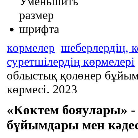
көрмелер
шеберлердің, 
суретшілердің көрмелері
облыстық қолөнер бұйым
көрмесі. 2023
«Көктем бояулары» -
бұйымдары мен кәдес