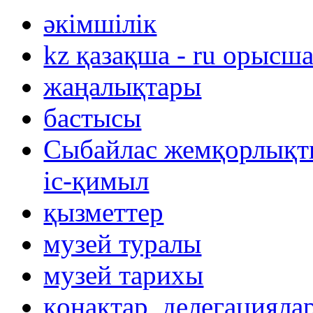
әкімшілік
kz қазақша - ru орысш
жаңалықтары
бастысы
Сыбайлас жемқорлықты
іс-қимыл
қызметтер
музей туралы
музей тарихы
қонақтар, делегацияла