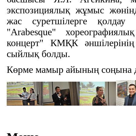
экспозициялық жұмыс жөнін
жас суретшілерге қолдау б
"Arabesque" хореографиялы
концерт" КМҚК әншілерінің
сыйлық болды.
Көрме мамыр айының соңына д