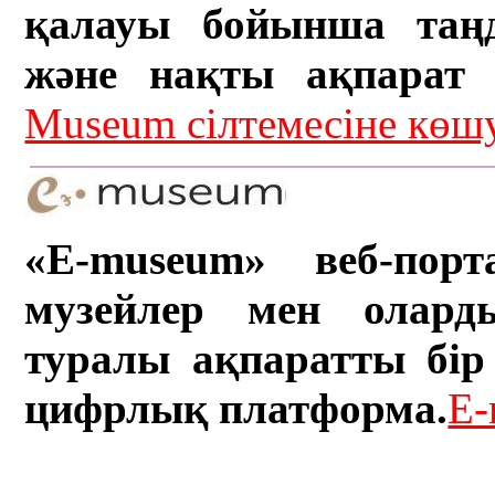
қалауы бойынша таң
және нақты ақпарат а
Museum сілтемесіне кө
«E-museum» веб-порт
музейлер мен олард
туралы ақпаратты бір 
цифрлық платформа.
E-