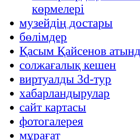
көрмелері
музейдің достары
бөлімдер
Қасым Қайсенов атынд
солжағалық кешен
виртуалды 3d-тур
xабарландырулар
сайт картасы
фотогалерея
мұрағат