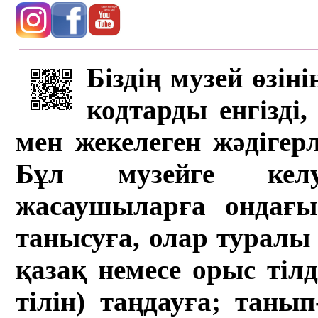
Біздің музей өзін
кодтарды енгізді,
мен жекелеген жәдігер
Бұл музейге кел
жасаушыларға ондағы 
танысуға, олар туралы 
қазақ немесе орыс тіл
тілін) таңдауға; танып-