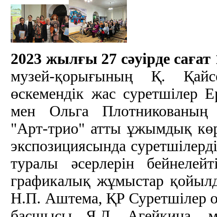
2023 жылғы 27 сәуірде сағат 
музей-қорығының Қ. Қайс
өскемендік жас суретшілер 
мен Ольга Плотникованың
"Арт-трио" атты ұжымдық кө
экспозициясында суретшілерді
туралы әсерлерін бейнелей
графикалық жұмыстар қойыл
Н.П. Аштема, ҚР Суретшілер
басшысы Я.Л. Агейкина, м