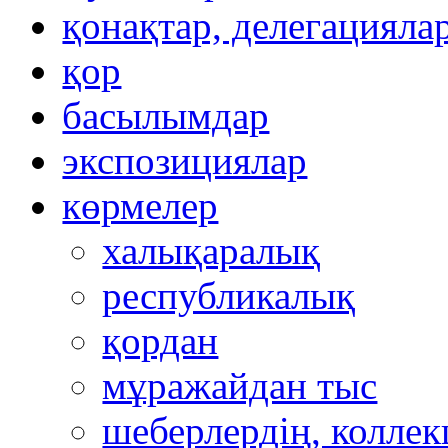
қонақтар, делегацияла
қор
басылымдар
экспозициялар
көрмелер
халықаралық
республикалық
қордан
мұражайдан тыс
шеберлердің, коллек