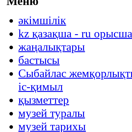
Меню
әкімшілік
kz қазақша - ru орысш
жаңалықтары
бастысы
Сыбайлас жемқорлықты
іс-қимыл
қызметтер
музей туралы
музей тарихы