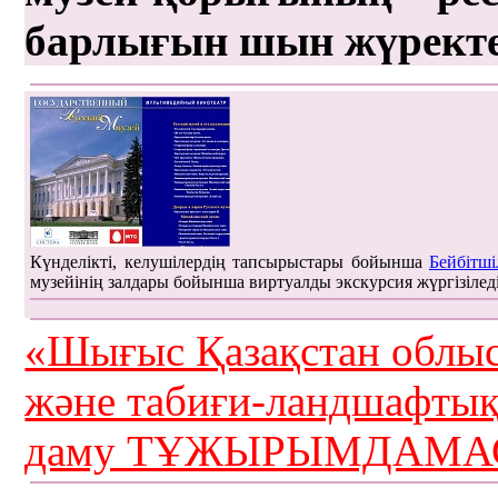
барлығын шын жүрект
Күнделікті, келушілердің тапсырыстары бойынша
Бейбітші
музейінің залдары бойынша виртуалды экскурсия жүргізілед
«Шығыс Қазақстан облыс
және табиғи-ландшафты
даму ТҰЖЫРЫМДАМАС