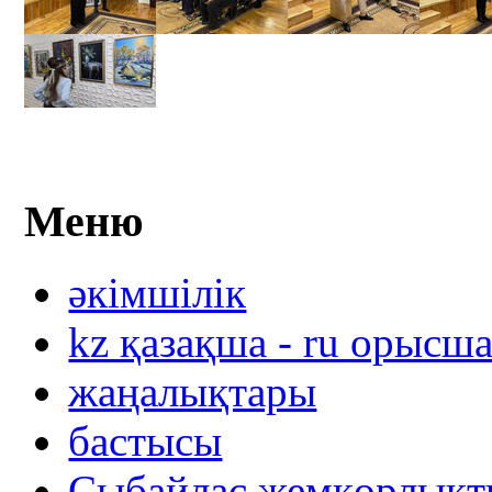
Меню
әкімшілік
kz қазақша - ru орысш
жаңалықтары
бастысы
Сыбайлас жемқорлықты