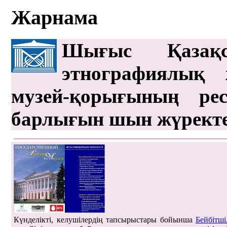
Жарнама
Шығыс Қазақс
этнографиялық 
музей-қорығының рес
барлығын шын жүрект
Күнделікті, келушілердің тапсырыстары бойынша
Бейбітші