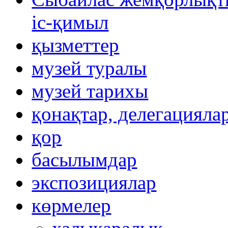
іс-қимыл
қызметтер
музей туралы
музей тарихы
қонақтар, делегацияла
қор
басылымдар
экспозициялар
көрмелер