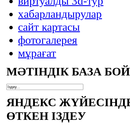
виртуалды 3d-тур
xабарландырулар
сайт картасы
фотогалерея
мұрағат
МӘТІНДІК БАЗА БО
ЯНДЕКС ЖҮЙЕСІНД
ӨТКЕН ІЗДЕУ