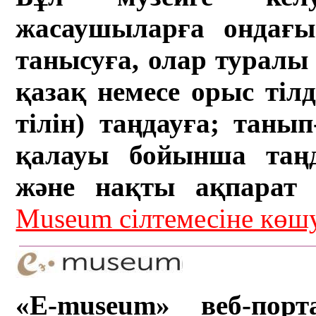
жасаушыларға ондағы 
танысуға, олар туралы 
қазақ немесе орыс тіл
тілін) таңдауға; танып-
қалауы бойынша таң
және нақты ақпарат а
Museum сілтемесіне кө
«E-museum» веб-порт