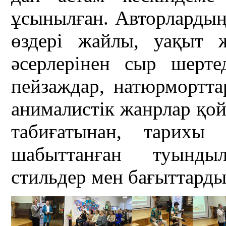
ұсынылған. Авторлардың
өздері жайлы, уақыт 
әсерлерінен сыр шерте
пейзаждар, натюрмортта
анималистік жанрлар қо
табиғатынан, тарихы 
шабыттанған туынды
стильдер мен бағыттарды