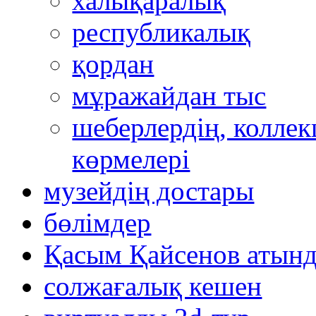
халықаралық
республикалық
қордан
мұражайдан тыс
шеберлердің, коллек
көрмелері
музейдің достары
бөлімдер
Қасым Қайсенов атынд
солжағалық кешен