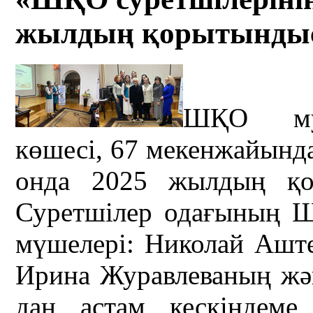
жылдың қорытынды
ШҚО муз
көшесі, 67 мекенжайында
онда 2025 жылдың қо
Суретшілер одағының 
мүшелері: Николай Ашт
Ирина Журавлеваның жән
дан астам кескіндеме