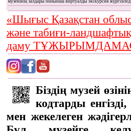
музейінің залдары бойынша виртуалды экскурсия жүргізілед
«Шығыс Қазақстан облыс
және табиғи-ландшафты
даму ТҰЖЫРЫМДАМАС
Біздің музей өзін
кодтарды енгізді,
мен жекелеген жәдігер
Бұл музейге кел