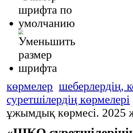
көрмелер
шеберлердің, 
суретшілердің көрмелері
ұжымдық көрмесі. 2025
«ШҚО суретшілерінің