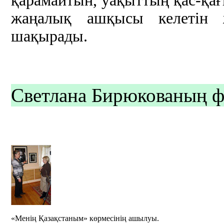
қарамайтын, уақыттың қас-қағы
жаңалық ашқысы келетін 
шақырады.
Светлана Бирюкованың ф
«Менің Қазақстаным» көрмесінің ашылуы.