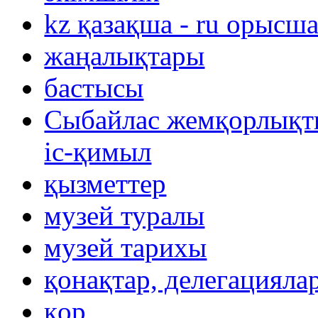
kz қазақша - ru орысш
жаңалықтары
бастысы
Сыбайлас жемқорлықты
іс-қимыл
қызметтер
музей туралы
музей тарихы
қонақтар, делегацияла
қор