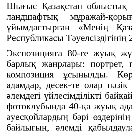
Шығыс Қазақстан облыстық с
ландшафтық мұражай-қор
ұйымдастырған «Менің Қаза
Республикасы Тәуелсіздігінің
Экспозицияға 80-ге жуық жұ
барлық жанрлары: портрет, 
композиция ұсынылды. Кө
адамдар, десек-те олар нәзік 
әлемдегі үйлесімділікті байқа
фотоклубында 40-қа жуық ада
әуесқойлардың бәрі өздерінің
байлығын, әлемді қабылдау