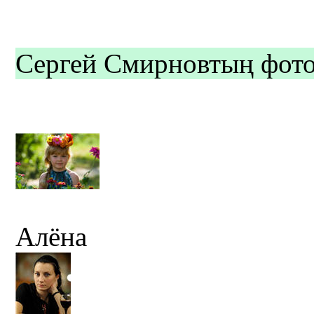
Сергей Смирновтың фото
Алёна