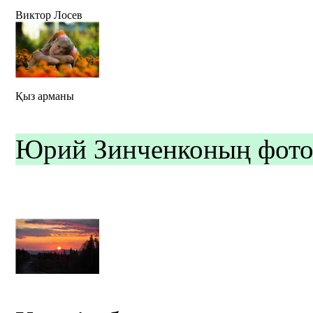
Виктор Лосев
Қыз арманы
Юрий Зинченконың фото