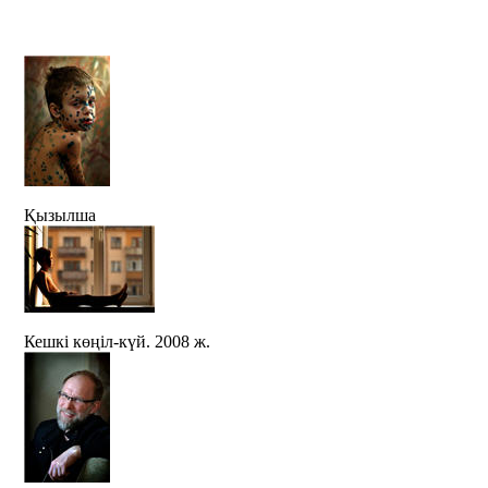
Қызылша
Кешкі көңіл-күй. 2008 ж.