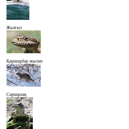
Жалғыз
Қарашұбар жылан
Саршұнақ