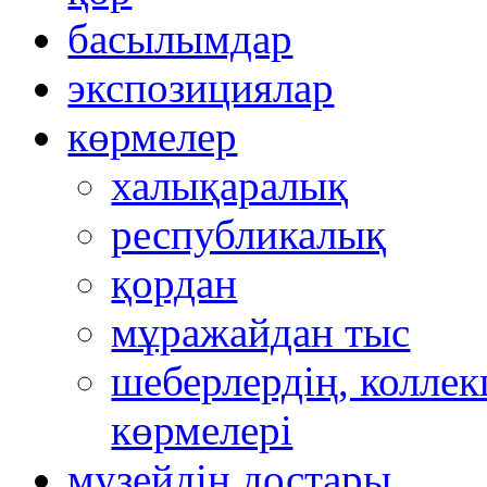
басылымдар
экспозициялар
көрмелер
халықаралық
республикалық
қордан
мұражайдан тыс
шеберлердің, коллек
көрмелері
музейдің достары