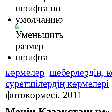
көрмелер
шеберлердің, 
суретшілердің көрмелері
фотокөрмесі. 2011
Менің Қазақстаным» 