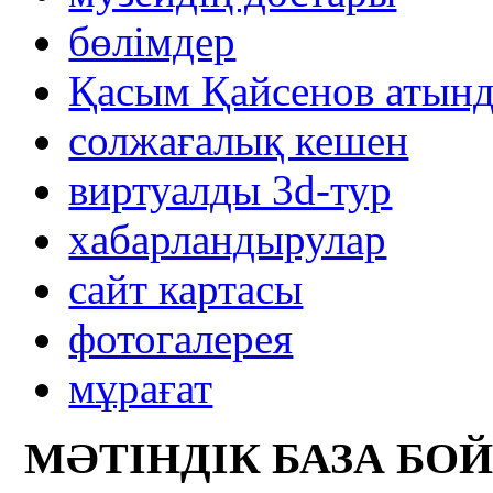
бөлімдер
Қасым Қайсенов атынд
солжағалық кешен
виртуалды 3d-тур
xабарландырулар
сайт картасы
фотогалерея
мұрағат
МӘТІНДІК БАЗА БО