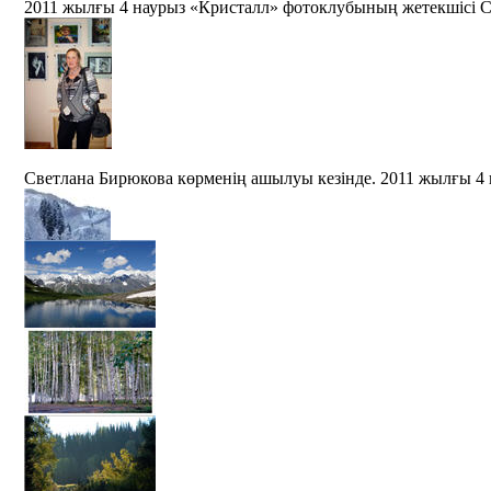
2011 жылғы 4 наурыз «Кристалл» фотоклубының жетекшісі С
Светлана Бирюкова көрменің ашылуы кезінде. 2011 жылғы 4
Қысқы ертегі