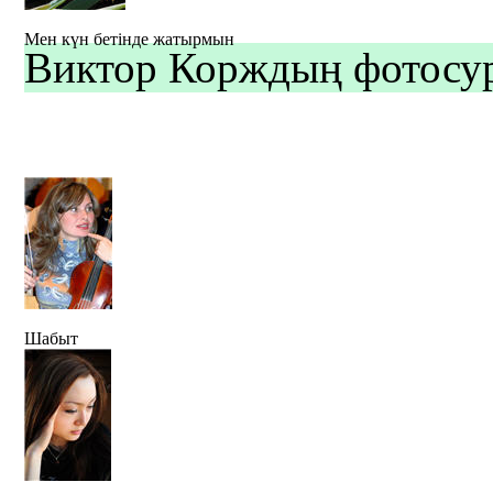
Мен күн бетінде жатырмын
Виктор Корждың фотосур
Шабыт