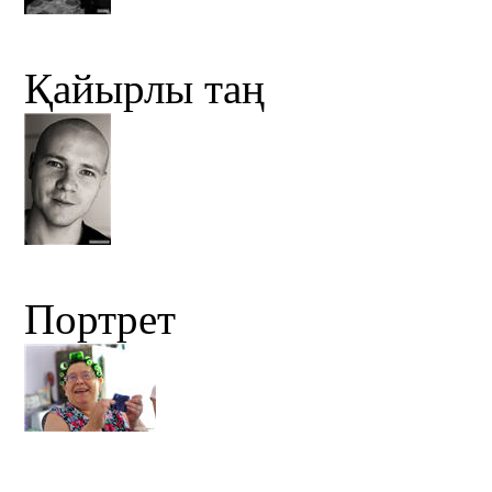
Қайырлы таң
Портрет