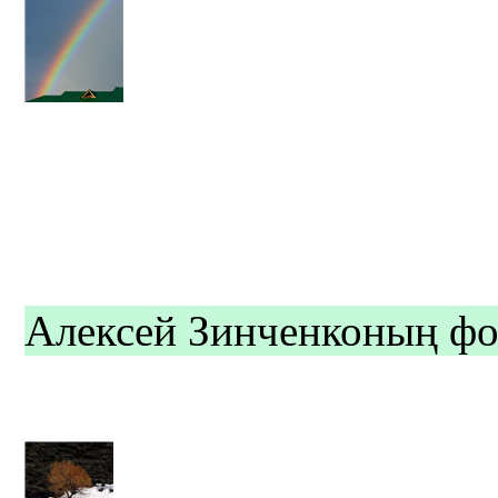
Алексей Зинченконың фо