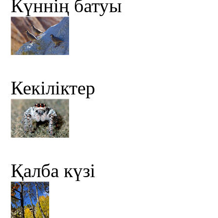
Күннің батуы
Кекіліктер
Қалба күзі