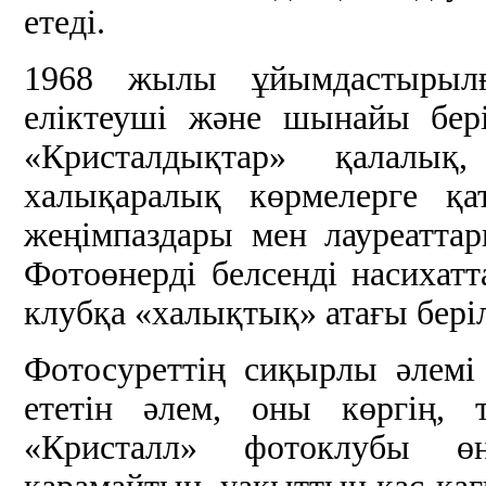
етеді.
1968 жылы ұйымдастырылғ
еліктеуші және шынайы бері
«Кристалдықтар» қалалық
халықаралық көрмелерге қа
жеңімпаздары мен лауреатта
Фотоөнерді белсенді насихатт
клубқа «халықтық» атағы беріл
Фотосуреттің сиқырлы әлем
ететін әлем, оны көргің, т
«Кристалл» фотоклубы ө