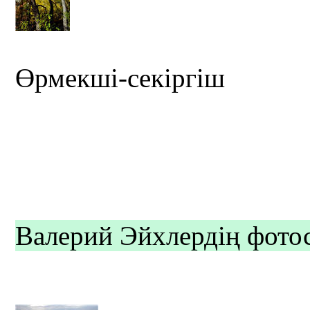
Өрмекші-секіргіш
Валерий Эйхлердің фотос