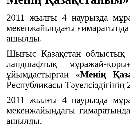
2011 жылғы 4 наурызда мұр
мекенжайындағы ғимаратынд
ашылды.
Шығыс Қазақстан облыстық с
ландшафтық мұражай-қор
ұйымдастырған
«Менің Қаз
Республикасы Тәуелсіздігінің
2011 жылғы 4 наурызда мұр
мекенжайындағы ғимаратында
ашылды.