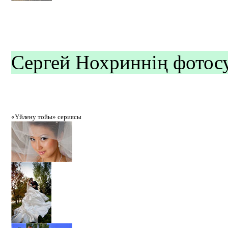
Сергей Нохриннің фотосу
«Үйлену тойы» сериясы