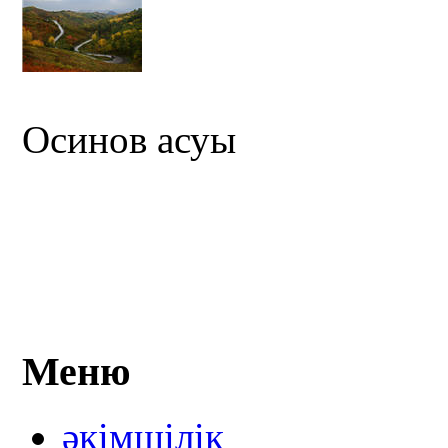
Осинов асуы
Меню
әкімшілік