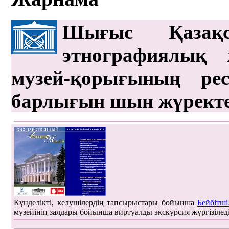
Шығыс Қазақс
этнографиялық 
музей-қорығының рес
барлығын шын жүрект
Күнделікті, келушілердің тапсырыстары бойынша
Бейбітші
музейінің залдары бойынша виртуалды экскурсия жүргізілед