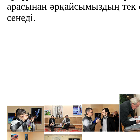
арасынан әрқайсымыздың тек ө
сенеді.