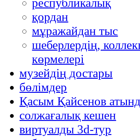
республикалық
қордан
мұражайдан тыс
шеберлердің, коллек
көрмелері
музейдің достары
бөлімдер
Қасым Қайсенов атынд
солжағалық кешен
виртуалды 3d-тур