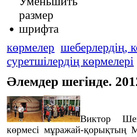
көрмелер
шеберлердің, 
суретшілердің көрмелері
Әлемдер шегінде. 201
Виктор Ше
көрмесі мұражай-қорықтың М