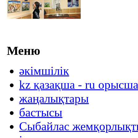
Меню
әкімшілік
kz қазақша - ru орысш
жаңалықтары
бастысы
Сыбайлас жемқорлықты