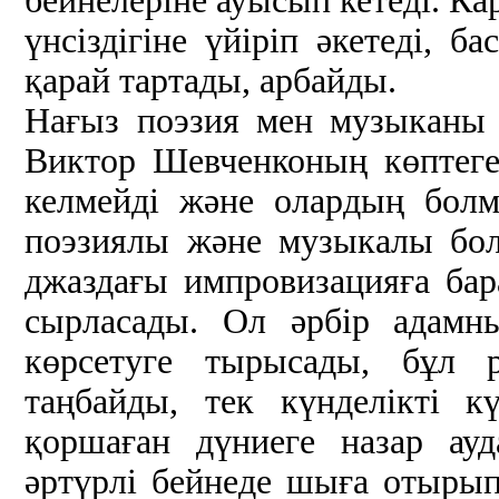
бейнелеріне ауысып кетеді. Ка
үнсіздігіне үйіріп әкетеді, б
қарай тартады, арбайды.
Нағыз поэзия мен музыканы 
Виктор Шевченконың көптеге
келмейді және олардың бол
поэзиялы және музыкалы бо
джаздағы импровизацияға ба
сырласады. Ол әрбір адам
көрсетуге тырысады, бұл 
таңбайды, тек күнделікті 
қоршаған дүниеге назар ау
әртүрлі бейнеде шыға отырып