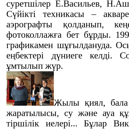
суретшілер Е.Васильев, Н.Аш
Сүйікті техникасы – аквар
аэрографты қолданып, кең
фотоколлажға бет бұрды. 19
графикамен шұғылдануда. Ос
еңбектері дүниеге келді. С
ұмтылып жүр.
Жылы қиял, бала 
жаратылысы, су және ауа құ
тіршілік иелері... Бұлар 