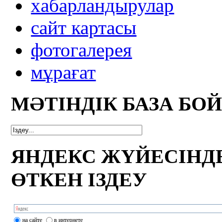
xабарландырулар
сайт картасы
фотогалерея
мұрағат
МӘТІНДІК БАЗА БО
ЯНДЕКС ЖҮЙЕСІНД
ӨТКЕН ІЗДЕУ
на сайте
в интернете