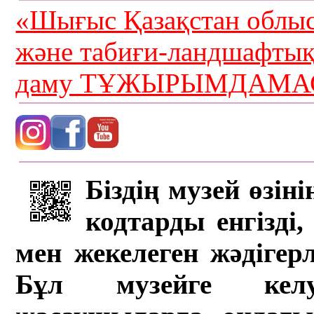
«Шығыс Қазақстан облыс
және табиғи-ландшафты
даму ТҰЖЫРЫМДАМАС
Біздің музей өзін
кодтарды енгізді,
мен жекелеген жәдігер
Бұл музейге кел