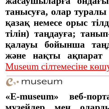
жасаушыларға ондағы 
танысуға, олар туралы 
қазақ немесе орыс тіл
тілін) таңдауға; танып-
қалауы бойынша таң
және нақты ақпарат а
Museum сілтемесіне кө
«E-museum» веб-порт
музейлер мен олард