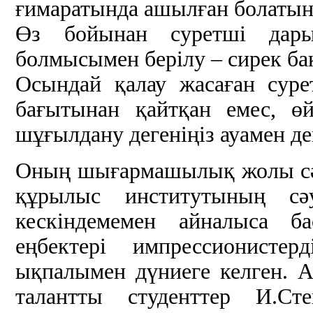
ғимаратында ашылған болатын
Өз бойынан суретші дары
болмысымен берілу – сирек бақ
Осындай қалау жасаған суре
бағытынан қайтқан емес, ө
шұғылдану дегеніңіз ауамен д
Оның шығармашылық жолы сәу
құрылыс институтының сәу
кескіндемемен айналыса б
еңбектері импрессионистер
ықпалымен дүниеге келген. А
талантты студенттер И.Ст