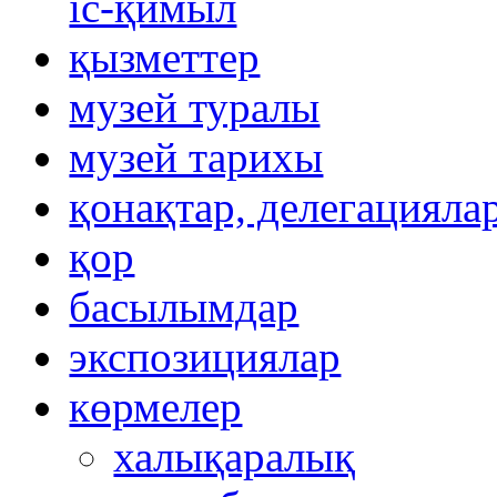
іс-қимыл
қызметтер
музей туралы
музей тарихы
қонақтар, делегацияла
қор
басылымдар
экспозициялар
көрмелер
халықаралық