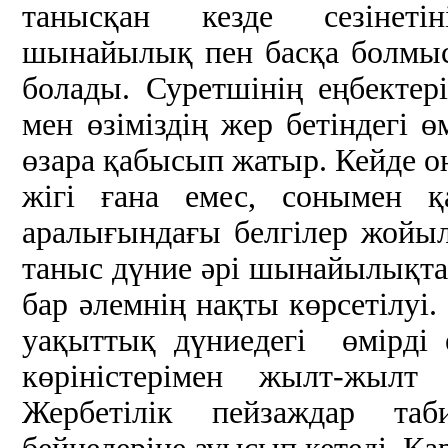
танысқан кезде сезінеті
шынайылық пен басқа болмыст
болады. Суретшінің еңбектер
мен өзіміздің жер бетіндегі 
өзара қабысып жатыр. Кейде 
жігі ғана емес, сонымен қ
аралығындағы белгілер жойыл
таныс дүние әрі шынайылықтан
бар әлемнің нақты көрсетілуі.
уақыттық дүниедегі өмірді е
көріністерімен жылт-жылт 
Жербетілік пейзаждар таб