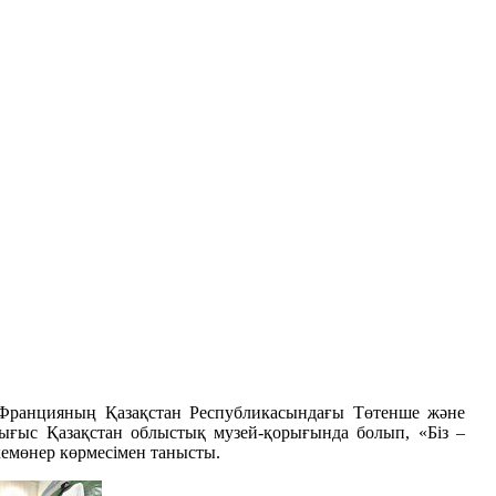
а Францияның Қазақстан Республикасындағы Төтенше және
Шығыс Қазақстан облыстық музей-қорығында болып, «Біз –
емөнер көрмесімен танысты.