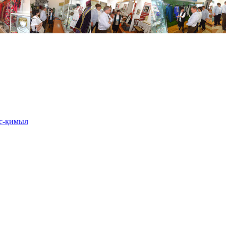
іс-қимыл