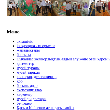
Меню
әкімшілік
kz қазақша - ru орысша
жаңалықтары
бастысы
Сыбайлас жемқорлықтың алдын алу және оған қарсы 
қызметтер
музей туралы
музей тарихы
қонақтар, делегациялар
қор
басылымдар
экспозициялар
көрмелер
музейдің достары
бөлімдер
Қасым Қайсенов атындағы саябақ