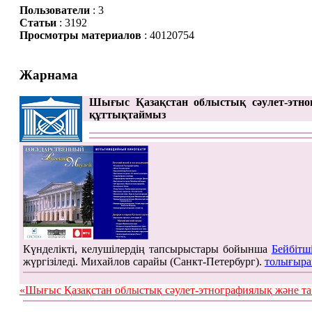
Пользователи
: 3
Статьи
: 3192
Просмотры материалов
: 40120754
Жарнама
Шығыс Қазақстан облыстық сәулет-этно
құттықтаймыз
Күнделікті, келушілердің тапсырыстары бойынша
Бейбітш
жүргізіледі. Михайлов сарайы (Санкт-Петербург).
толығыра
«Шығыс Қазақстан облыстық сәулет-этнографиялық жән