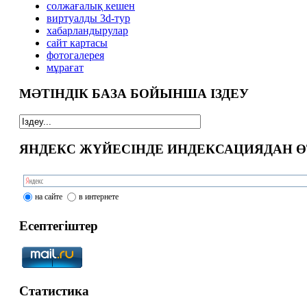
солжағалық кешен
виртуалды 3d-тур
xабарландырулар
сайт картасы
фотогалерея
мұрағат
МӘТІНДІК БАЗА БОЙЫНША ІЗДЕУ
ЯНДЕКС ЖҮЙЕСІНДЕ ИНДЕКСАЦИЯДАН Ө
на сайте
в интернете
Есептегіштер
Статистика