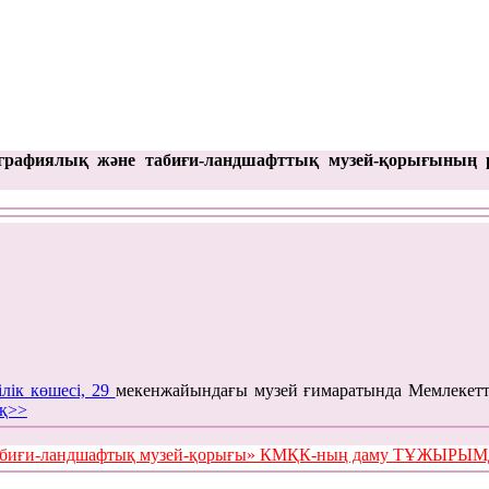
графиялық және табиғи-ландшафттық музей-қорығының 
ілік көшесі, 29
мекенжайындағы музей ғимаратында Мемлекетт
қ>>
е табиғи-ландшафтық музей-қорығы» КМҚК-ның даму ТҰЖЫР