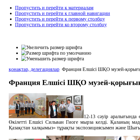
Пропустить и перейти к материалам
Пропустить и перейти к главной навигации
Пропустить и перейти к первому столбцу
Пропустить и перейти ко второму столбцу
қонақтар, делегациялар
Франция Елшісі ШҚО музей-қорығы
Франция Елшісі ШҚО музей-қорығын
12-13 сәуір аралығында
Өкілетті Елшісі Сильван Гиоге мырза келді. Қаланың мә
Қазақстан халқымыз» тұрақты экспозициясымен және Шығыс