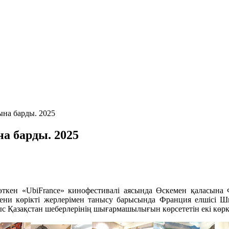
на барды. 2025
а барды. 2025
 өткен «UbiFrance» кинофестивалі аясында Өскемен қаласын
дени көрікті жерлерімен танысу барысында Франция елшісі 
 Қазақстан шеберлерінің шығармашылығын көрсететін екі көрк