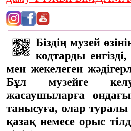
Біздің музей өзін
кодтарды енгізді,
мен жекелеген жәдігер
Бұл музейге кел
жасаушыларға ондағы 
танысуға, олар туралы 
қазақ немесе орыс тіл