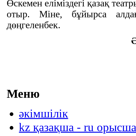
Өскемен еліміздегі қазақ теа
отыр. Міне, бұйырса ал
дөңгеленбек.
Ә
Меню
әкімшілік
kz қазақша - ru орысш