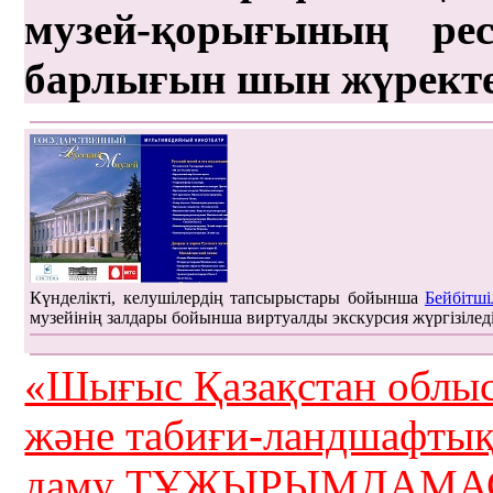
музей-қорығының рес
барлығын шын жүрект
Күнделікті, келушілердің тапсырыстары бойынша
Бейбітші
музейінің залдары бойынша виртуалды экскурсия жүргізілед
«Шығыс Қазақстан облыс
және табиғи-ландшафты
даму ТҰЖЫРЫМДАМАС