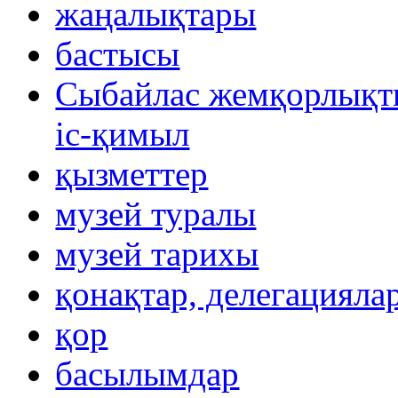
жаңалықтары
бастысы
Сыбайлас жемқорлықты
іс-қимыл
қызметтер
музей туралы
музей тарихы
қонақтар, делегацияла
қор
басылымдар