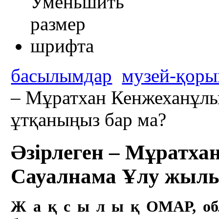
басылымдар
музей-қоры
– Мұратхан Кенжеханұл
ұтқаныңыз бар ма?
Әзірлеген – Мұратха
Сауалнама Ұлу жылы
Ж а қ с ы л ы қ
ОМАР, о