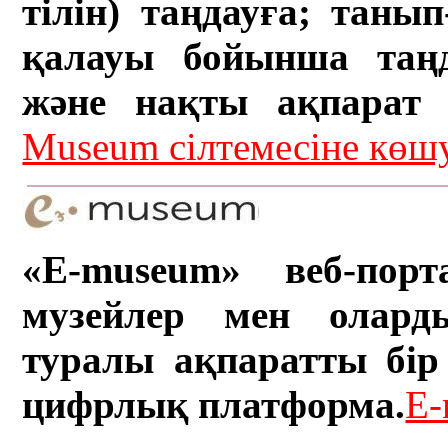
тілін) таңдауға; танып-
қалауы бойынша таң
және нақты ақпарат а
Museum сілтемесіне кө
«E-museum» веб-порт
музейлер мен олард
туралы ақпаратты бір 
цифрлық платформа.
E-