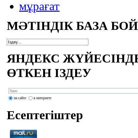
мұрағат
МӘТІНДІК БАЗА БО
ЯНДЕКС ЖҮЙЕСІНД
ӨТКЕН ІЗДЕУ
на сайте
в интернете
Есептегіштер