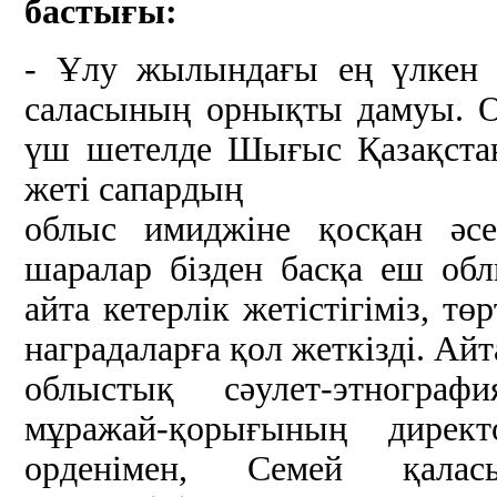
бастығы:
- Ұлу жылындағы ең үлкен же
саласының орнықты дамуы. Он
үш шетелде Шығыс Қазақстан
жеті сапардың
облыс имиджіне қосқан әс
шаралар бізден басқа еш обл
айта кетерлік жетістігіміз, т
наградаларға қол жеткізді. Ай
облыстық сәулет-этнограф
мұражай-қорығының директ
орденімен, Семей қаласы