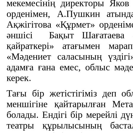
мекемесінің директоры Яков
орденімен, А.Пушкин атынд
Ақжігітова «Құрмет» орденім
әншісі Бақыт Шағатаева 
қайраткері» атағымен марапа
«Мәдениет саласының үздіг
адамға ғана емес, облыс мәде
керек.
Тағы бір жетістігіміз деп о
меншігіне қайтарылған Мета
болады. Ендігі бір мерейлі д
театры құрылысының бастал