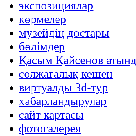
экспозициялар
көрмелер
музейдің достары
бөлімдер
Қасым Қайсенов атынд
солжағалық кешен
виртуалды 3d-тур
xабарландырулар
сайт картасы
фотогалерея