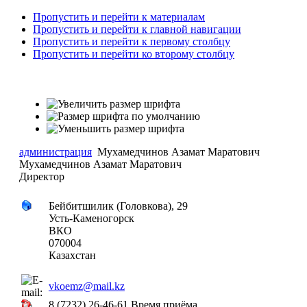
Пропустить и перейти к материалам
Пропустить и перейти к главной навигации
Пропустить и перейти к первому столбцу
Пропустить и перейти ко второму столбцу
администрация
Мухамедчинов Азамат Маратович
Мухамедчинов Азамат Маратович
Директор
Бейбитшилик (Головкова), 29
Усть-Каменогорск
ВКО
070004
Казахстан
vkoemz@mail.kz
8 (7232) 26-46-61 Время приёма _ _