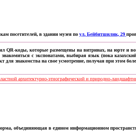
кам посетителей, в здании музея по
ул. Бейбитшилик, 29
про
ил QR-коды, которые размещены на витринах, на юрте и воз
 знакомиться с экспонатами, выбирая язык (пока казахский
кт для знакомства на свое усмотрение, получая при этом б
стной архитектурно-этнографический и природно-ландшафтный
орма, объединяющая в едином информационном пространстве 