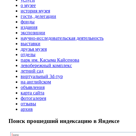
о музее
история музея
гости, делегации
фонды
издания
экспозиции
научно-исследовательская деятельность
выставки
друзья музея
отделы
парк им. Касыма Кайсенова
левобережный комплекс
летний сад
виртуальный 3d-тур
на английском
объявления
карта сайта
фотогалерея
отзывы
архив
Поиск прошедший индексацию в Яндексе