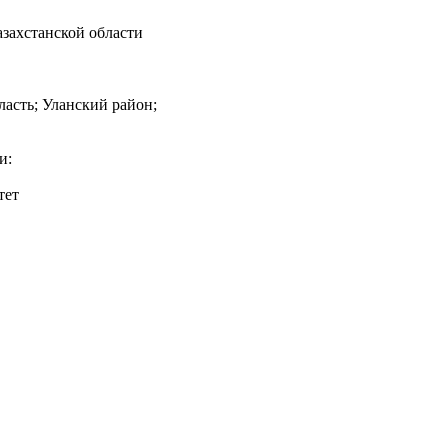
захстанской области
асть; Уланский район;
и:
тет