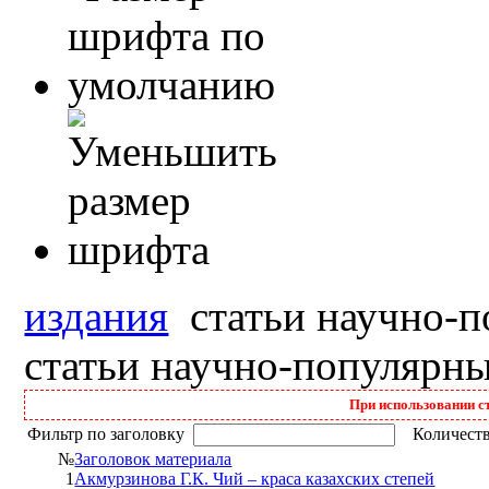
издания
статьи научно-
статьи научно-популярн
При использовании с
Фильтр по заголовку
Количеств
№
Заголовок материала
1
Акмурзинова Г.К. Чий – краса казахских степей