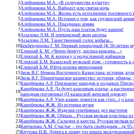
2
Алейникова М.А. «В содружестве культур»
3
Алейникова М.А. Вайнахт или святая ночь
4
Алейникова М.А. Жизнь есть исполнение посеянного в
5
Алейникова М.А. История о том, как грузинский армя
6
Алейникова М.А. Праздники армян
7
Алейникова М.А. Пусть наш платок будет вашим!
8
Асылова Л.М. И прекрасный звон шолпы
9
Асылова Л.М. Таинственный голос кобыза...
10
Бекбердинова Г. М. Первый природный (К 50-летию м
11
Еликпай Б. М. «Черен беркут, лисица красива…»
12
Еликпай Б. М. К вопросу о родословной найманов
13
Еликпай Б.М. Казахский мужской пояс - готовность к
14
Еликпай Б.М. Юрта-основа мироздания
15
Зюзь В.Г. Немцы Восточного Казахстана: история, кул
16
Зюзь В.Г. Прииртышское казачество: история, обряды,
17
Каирбекова А.Р. Признание народов в подарках Презид
Каирбекова А.Р. Да будет красивым платье, а настрое
18
народная поговорка) (О казахской женской одежде)
19
Каирбекова А.Р. Узор алаши ложится как стих...( о каз
20
Каирбекова Ж.Ж. Из истории музея
21
Каирбекова Ж.Ж. Изделия серебряных дел мастеров
22
Каирбекова Ж.Ж. Образа... Русская мелкая пластика из
23
Каирбекова Ж.Ж. Складни и кресты. Русская мелкая пл
24
Карчалова А.М. Счастье – это быть свободным…(к 95
25
Крутова Н.В. Дорога к храму (из опыта экскурсионно