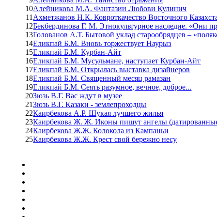
10
Алейникова М.А. Фантазии Любови Кулинич
11
Ахметжанов Н.К. Ковроткачество Восточного Казахста
12
Бекбердинова Г. М. Этнокультурное наследие. «Они п
13
Голованов А.Т. Бытовой уклад старообрядцев – «поля
14
Еликпай Б.М. Вновь торжествует Наурыз
15
Еликпай Б.М. Курбан-Айт
16
Еликпай Б.М. Мусульмане, наступает Курбан-Айт
17
Еликпай Б.М. Открылась выставка дизайнеров
18
Еликпай Б.М. Священный месяц рамазан
19
Еликпай Б.М. Сеять разумное, вечное, доброе...
20
Зюзь В.Г. Вас ждут в музее
21
Зюзь В.Г. Казаки - землепроходцы
22
Каирбекова А.Р. Шукая лучшего жилья
23
Каирбекова Ж. Ж. Иконы пишут ангелы (датированные
24
Каирбекова Ж.Ж. Колокола из Кампаньи
25
Каирбекова Ж.Ж. Крест свой бережно несу