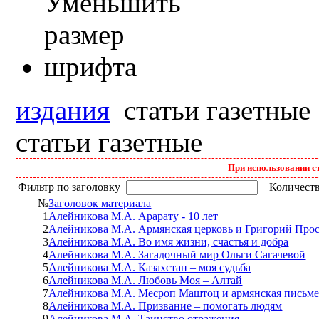
издания
статьи газетные
статьи газетные
При использовании с
Фильтр по заголовку
Количеств
№
Заголовок материала
1
Алейникова М.А. Арарату - 10 лет
2
Алейникова М.А. Армянская церковь и Григорий Прос
3
Алейникова М.А. Во имя жизни, счастья и добра
4
Алейникова М.А. Загадочный мир Ольги Сагачевой
5
Алейникова М.А. Казахстан – моя судьба
6
Алейникова М.А. Любовь Моя – Алтай
7
Алейникова М.А. Месроп Маштоц и армянская письм
8
Алейникова М.А. Призвание – помогать людям
9
Алейникова М.А. Таинство отражения